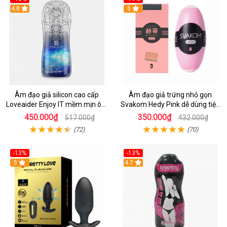
Hot
4.8
Hot
5
Âm đạo giả silicon cao cấp
Âm đạo giả trứng nhỏ gọn
Loveaider Enjoy IT mềm mịn ôm
Svakom Hedy Pink dễ dùng tiện
khít
lợi
450.000₫
350.000₫
517.000₫
432.000₫
(72)
(70)
-13%
-13%
Hot
5
Hot
4.7