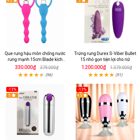
Hot
4.5
Hot
5
Que rung hậu môn chống nước
Trứng rung Durex S-Viber Bullet
rung mạnh 15cm Blade kích
15 nhỏ gọn tiện lợi cho nữ
thích mãnh liệt
330.000₫
1.200.000₫
379.000₫
1.379.000₫
(96)
(91)
-13%
-13%
Hot
5
Hot
4.5