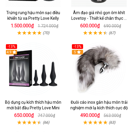
Trứng rung hậu môn sạc điều
Âm đạo giả nhỏ gọn ôm khít
khiển từ xa Pretty Love Kelly
Lovetoy - Thiết kế chân thực &
siêu mềm mại
1.500.000₫
600.000₫
1.724.000₫
690.000₫
(70)
(67)
-13%
-13%
Hot
4.9
Hot
5
Bộ dụng cụ kích thích hậu môn
Đuôi cáo inox gắn hậu môn trải
mới bắt đầu Pretty Love Mini
nghiệm mới lạ kích thích cực độ
650.000₫
490.000₫
747.000₫
563.000₫
(66)
(63)