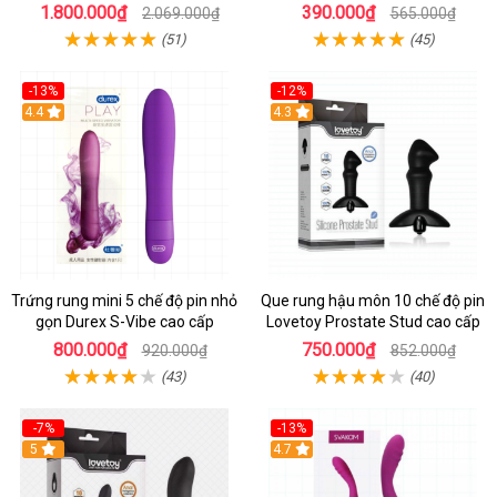
cao cấp
người mới
1.800.000₫
390.000₫
2.069.000₫
565.000₫
(51)
(45)
-13%
-12%
Hot
4.4
Hot
4.3
Trứng rung mini 5 chế độ pin nhỏ
Que rung hậu môn 10 chế độ pin
gọn Durex S-Vibe cao cấp
Lovetoy Prostate Stud cao cấp
800.000₫
750.000₫
920.000₫
852.000₫
(43)
(40)
-7%
-13%
Hot
5
Hot
4.7