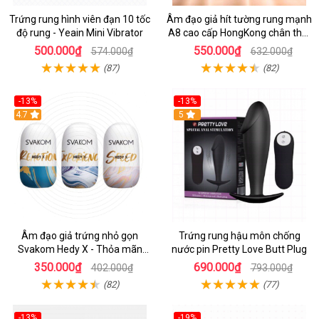
Trứng rung hình viên đạn 10 tốc
Âm đạo giả hít tường rung mạnh
độ rung - Yeain Mini Vibrator
A8 cao cấp HongKong chân thật
tinh tế
500.000₫
550.000₫
574.000₫
632.000₫
(87)
(82)
-13%
-13%
Hot
4.7
Hot
5
Âm đạo giả trứng nhỏ gọn
Trứng rung hậu môn chống
Svakom Hedy X - Thỏa mãn
nước pin Pretty Love Butt Plug
ham muốn, dễ mang theo
350.000₫
690.000₫
402.000₫
793.000₫
(82)
(77)
-13%
-19%