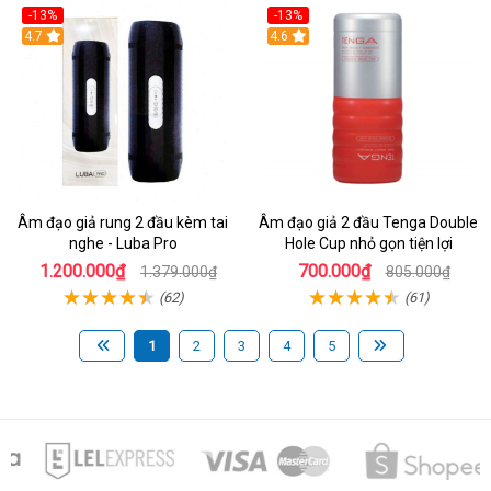
-13%
-13%
Hot
4.7
Hot
4.6
Âm đạo giả rung 2 đầu kèm tai
Âm đạo giả 2 đầu Tenga Double
nghe - Luba Pro
Hole Cup nhỏ gọn tiện lợi
1.200.000₫
700.000₫
1.379.000₫
805.000₫
(62)
(61)
1
2
3
4
5