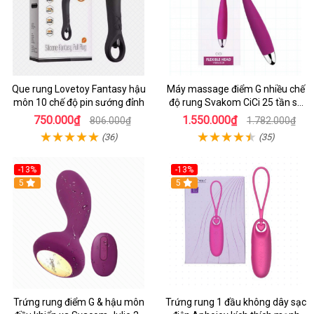
Que rung Lovetoy Fantasy hậu
Máy massage điểm G nhiều chế
môn 10 chế độ pin sướng đỉnh
độ rung Svakom CiCi 25 tần số
kích thích
750.000₫
1.550.000₫
806.000₫
1.782.000₫
(36)
(35)
-13%
-13%
Hot
5
Hot
5
Trứng rung điểm G & hậu môn
Trứng rung 1 đầu không dây sạc