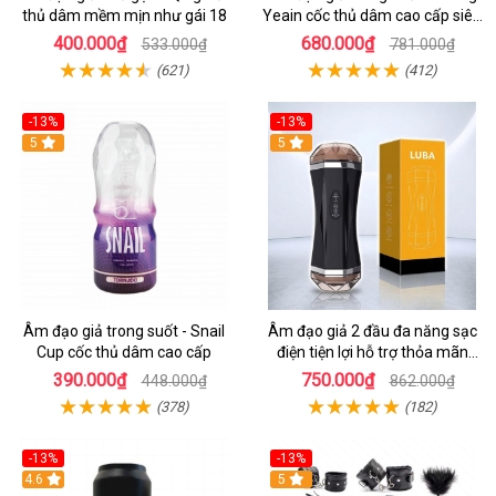
thủ dâm mềm mịn như gái 18
Yeain cốc thủ dâm cao cấp siêu
sướng
400.000₫
680.000₫
533.000₫
781.000₫
(621)
(412)
-13%
-13%
Hot
5
Hot
5
Âm đạo giả trong suốt - Snail
Âm đạo giả 2 đầu đa năng sạc
Cup cốc thủ dâm cao cấp
điện tiện lợi hỗ trợ thỏa mãn
nam
390.000₫
750.000₫
448.000₫
862.000₫
(378)
(182)
-13%
-13%
Hot
4.6
5