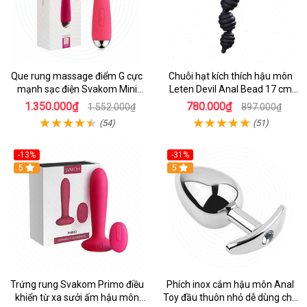
Que rung massage điểm G cực
Chuỗi hạt kích thích hậu môn
mạnh sạc điện Svakom Mini
Leten Devil Anal Bead 17 cm
Emma
mới
1.350.000₫
780.000₫
1.552.000₫
897.000₫
(54)
(51)
-13%
-31%
Hot
5
Hot
5
Trứng rung Svakom Primo điều
Phích inox cắm hậu môn Anal
khiển từ xa sưởi ấm hậu môn
Toy đầu thuôn nhỏ dễ dùng cho