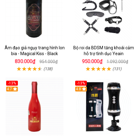
Âm đạo giả ngụy trang hình lon
Bộ roi da BDSM tăng khoái cảm
bia - Magical Kiss - Black
hỗ trợ tình dục Yeain
830.000₫
950.000₫
954.000₫
1.092.000₫
(138)
(131)
-13%
-13%
Hot
4.7
Hot
4.8