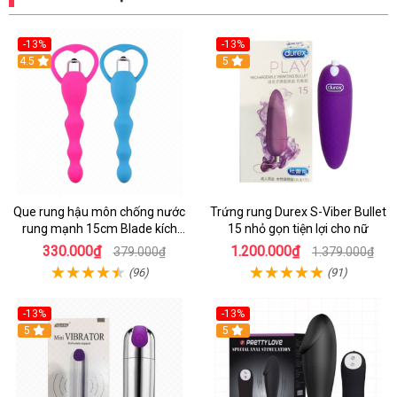
-13%
-13%
Hot
4.5
Hot
5
Que rung hậu môn chống nước
Trứng rung Durex S-Viber Bullet
rung mạnh 15cm Blade kích
15 nhỏ gọn tiện lợi cho nữ
thích mãnh liệt
330.000₫
1.200.000₫
379.000₫
1.379.000₫
(96)
(91)
-13%
-13%
Hot
5
Hot
5