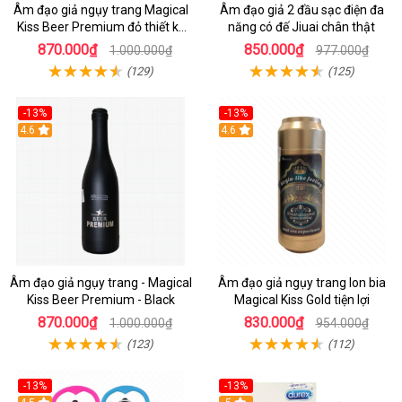
Âm đạo giả ngụy trang Magical
Âm đạo giả 2 đầu sạc điện đa
Kiss Beer Premium đỏ thiết kế
năng có đế Jiuai chân thật
bắt mắt
870.000₫
850.000₫
1.000.000₫
977.000₫
(129)
(125)
-13%
-13%
Hot
4.6
Hot
4.6
Âm đạo giả ngụy trang - Magical
Âm đạo giả ngụy trang lon bia
Kiss Beer Premium - Black
Magical Kiss Gold tiện lợi
870.000₫
830.000₫
1.000.000₫
954.000₫
(123)
(112)
-13%
-13%