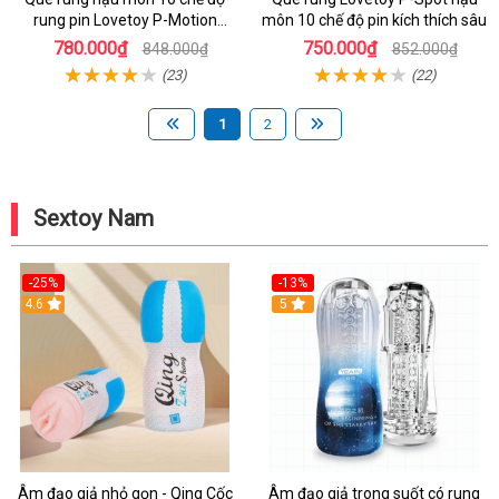
rung pin Lovetoy P-Motion
môn 10 chế độ pin kích thích sâu
Teaser đa năng
780.000₫
750.000₫
848.000₫
852.000₫
(23)
(22)
1
2
Sextoy Nam
-25%
-13%
Hot
4.6
Hot
5
Âm đạo giả nhỏ gọn - Qing Cốc
Âm đạo giả trong suốt có rung