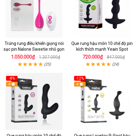
Trứng rung điều khiển giọng nói
Que rung hậu môn 10 chế độ pin
sạc pin Nalone Sweetie nhỏ gọn
kích thích mạnh Yeain Spot
1.050.000₫
720.000₫
1.207.000₫
847.000₫
(25)
(24)
-8%
-12%
4
4
Que rung hậu môn 10 chế độ
Que rung Lovetoy P-Spot hậu