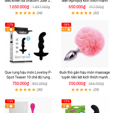
điều khiển xa Svacom Julie 25
điện Aphojoy kích thích mạnh
tần số mạnh
1.650.000₫
650.000₫
1.897.000₫
747.000₫
(34)
(32)
-12%
-38%
5
4.5
Que rung hậu môn Lovetoy P-
Đuôi thỏ gắn hậu môn massage
Spot Teaser 10 chế độ rung
tuyến tiền liệt kích thích mạnh
dùng pin
mẽ
750.000₫
350.000₫
852.000₫
565.000₫
(30)
(29)
-13%
-15%
5
5