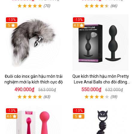
(70)
(66)
-13%
-13%
Hot
5
Hot
4.3
Đuôi cáo inox gắn hậu môn trải
Que kích thích hậu môn Pretty
nghiệm mới lạ kích thích cực độ
Love Anal Balls cho đôi đồng
tính
490.000₫
550.000₫
563.000₫
632.000₫
(63)
(59)
-13%
-13%
Hot
4.6
5