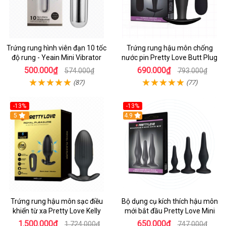
Trứng rung hình viên đạn 10 tốc
Trứng rung hậu môn chống
độ rung - Yeain Mini Vibrator
nước pin Pretty Love Butt Plug
500.000₫
690.000₫
574.000₫
793.000₫
(87)
(77)
-13%
-13%
Hot
5
Hot
4.9
Trứng rung hậu môn sạc điều
Bộ dụng cụ kích thích hậu môn
khiển từ xa Pretty Love Kelly
mới bắt đầu Pretty Love Mini
1.500.000₫
650.000₫
1.724.000₫
747.000₫