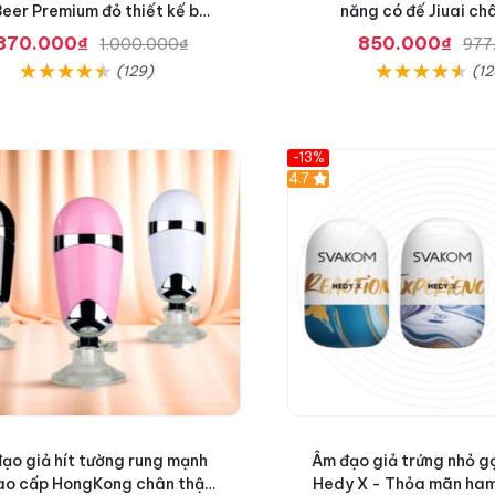
Beer Premium đỏ thiết kế bắt
năng có đế Jiuai ch
mắt
870.000₫
850.000₫
1.000.000₫
977
(129)
(12
-13%
Hot
4.7
ạo giả hít tường rung mạnh
Âm đạo giả trứng nhỏ 
ao cấp HongKong chân thật
Hedy X - Thỏa mãn ham