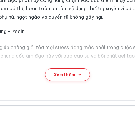
c âm đạo phát huy công năng chạm vào các điểm nhạy cảm 
nam có thể hoàn toàn an tâm sử dụng thường xuyên vì cơ 
hụ nữ, ngọt ngào và quyến rũ không gây hại.
giúp chàng giải tỏa mọi stress đang mắc phải trong cuộc 
g chung cốc âm đạo này với bao cao su và bôi chút gel tạo
Xem thêm
licon cao cấp an toàn cho làn da.
giả trong suốt, có rung - Yeain
sướng tới đê mê, dễ lên đỉnh, giải quyết ức chế về sinh lý,
g mạn và chàng thấy thoải mái với đủ tư thế lạ khi “yêu”.