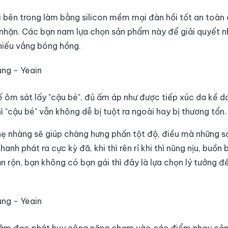
õi bên trong làm bằng silicon mềm mại đàn hồi tốt an toàn
nhặn. Các bạn nam lựa chọn sản phẩm này để giải quyết nhu
thiếu vắng bóng hồng.
 ôm sát lấy "cậu bé", đủ ấm áp như được tiếp xúc da kề da
hì "cậu bé" vẫn không dễ bị tuột ra ngoài hay bị thương tổn.
hẹ nhàng sẽ giúp chàng hưng phấn tột độ, điều mà những 
anh phát ra cực kỳ đã, khi thì rên rỉ khi thì nũng nịu, buồ
n rộn, bạn không có bạn gái thì đây là lựa chọn lý tưởng 