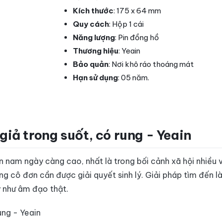
Kích thước
: 175 x 64 mm
Quy cách
:
Hộp 1 cái
Năng lượng
: Pin đồng hồ
Thương hiệu
: Yeain
Bảo quản
: Nơi khô ráo thoáng mát
Hạn sử dụng
: 05 năm.
giả trong suốt, có rung - Yeain
 nam ngày càng cao, nhất là trong bối cảnh xã hội nhiều v
g cô đơn cần được giải quyết sinh lý. Giải pháp tìm đến l
 như âm đạo thật.