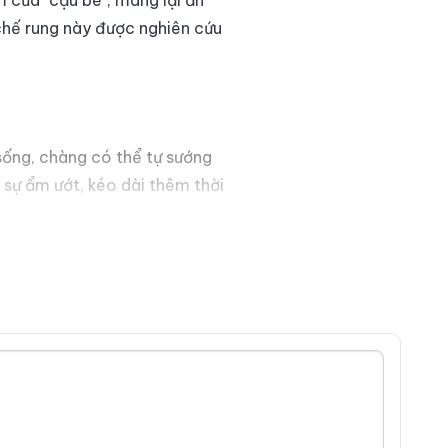
của "cậu bé", mang lại ấn
chế rung này được nghiên cứu
sống, chàng có thể tự sướng
 sự ẩm ướt, kéo dài thêm thời
 giúp cơ thể khoan khoái.