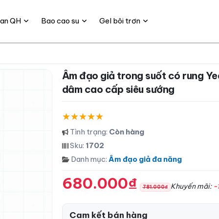
gian QH
Bao cao su
Gel bôi trơn
Âm đạo giả trong suốt có rung Yeain cốc thủ
dâm cao cấp siêu sướng
Tình trạng:
Còn hàng
Sku:
1702
Danh mục:
Âm đạo giả đa năng
680.000₫
Khuyến mãi:
-
781.000₫
Cam kết bán hàng