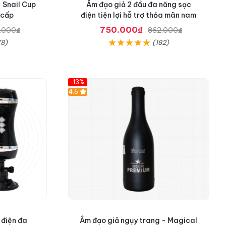
khác để tránh bệnh lây nhiễm
 Snail Cup
Âm đạo giả 2 đầu đa năng sạc
 cấp
điện tiện lợi hỗ trợ thỏa mãn nam
750.000₫
.000₫
862.000₫
in tại Đây?
8)
(182)
suốt, có rung - Yeain
chính
-13%
kỳ rẻ nhưng lại không an toàn,
Hot
4.6
.
ng qua nhiều trung gian. Đội
ốt nhất nhu cầu và cách sử
hu cầu cứ liên hệ nhé.
 điện đa
Âm đạo giả ngụy trang - Magical