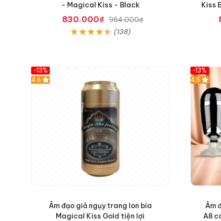
- Magical Kiss - Black
Kiss 
830.000₫
954.000₫
(138)
-13%
-13%
Hot
4.6
Hot
4.5
Âm đạo giả ngụy trang lon bia
Âm đ
Magical Kiss Gold tiện lợi
A8 c