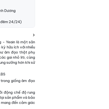
ình Dương
 đêm 24/24)
g - Yeain là một sản
 kỳ hữu ích với nhiều
 như âm đạo thật phụ
ác gai nhỏ liti, cùng
ung sướng hơn khi sử
 ABS
n trong giống âm đạo
hởi động chế độ rung
h lại sản phẩm và bảo
để mang đến cảm giác