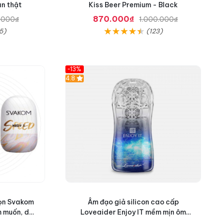
ân thật
Kiss Beer Premium - Black
870.000₫
.000₫
1.000.000₫
5)
(123)
-13%
Hot
4.8
gọn Svakom
Âm đạo giả silicon cao cấp
 muốn, dễ
Loveaider Enjoy IT mềm mịn ôm