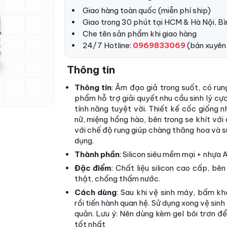
Giao hàng toàn quốc (miễn phí ship)
Giao trong 30 phút tại HCM & Hà Nội, B
Che tên sản phẩm khi giao hàng
24/7 Hotline:
0969833069
(bán xuyên
Thông tin
Thông tin
:
Âm đạo giả trong suốt, có run
phẩm hỗ trợ giải quyết nhu cầu sinh lý cực
tính năng tuyệt vời. Thiết kế cốc giống
nữ, miệng hồng hào, bên trong se khít với c
với chế độ rung giúp chàng thăng hoa và s
dụng.
Thành phần
: Silicon siêu mềm mại + nhựa
Đặc điểm
: Chất liệu silicon cao cấp, bê
thật, chống thấm nước.
Cách dùng
: Sau khi vệ sinh máy, bấm k
rồi tiến hành quan hệ. Sử dụng xong vệ sin
quản. Lưu ý: Nên dùng kèm gel bôi trơn 
tốt nhất