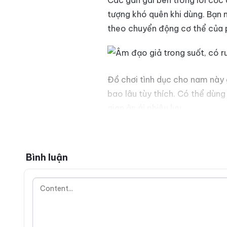
Các gân gai bên trong lõi cố
tượng khó quên khi dùng. Bạn 
theo chuyển động cơ thể của p
Đồ chơi tình dục cho nam này 
bao lâu tùy thích. Có thể dùn
gian ân ái phiêu lưu.
Thành Phần
Chất liệu vỏ nhựa ABS, ruột si
Bình luận
Công dụng của âm đạo 
Sản phẩm giúp nam giới tự 
Tạo ra không khí “yêu” lãn