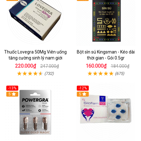
Thuốc Lovegra 50Mg Viên uống
Bột sìn sú Kingsman - Kéo dài
tăng cường sinh lý nam giới
thời gian - Gói 0.5gr
220.000₫
160.000₫
247.000₫
184.000₫
(732)
(675)
-13%
-12%
Hot
5
5