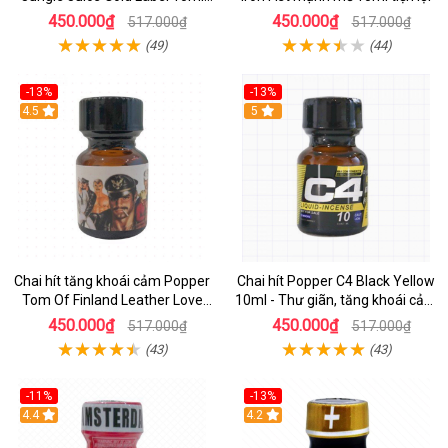
nâng tầm cực khoái
450.000₫
450.000₫
517.000₫
517.000₫
(49)
(44)
-13%
-13%
Hot
4.5
Hot
5
Chai hít tăng khoái cảm Popper
Chai hít Popper C4 Black Yellow
Tom Of Finland Leather Love
10ml - Thư giãn, tăng khoái cảm
10ml
mạnh mẽ
450.000₫
450.000₫
517.000₫
517.000₫
(43)
(43)
-11%
-13%
Hot
4.4
Hot
4.2