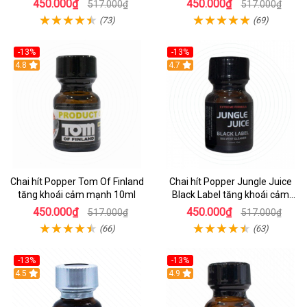
450.000₫
450.000₫
517.000₫
517.000₫
(73)
(69)
-13%
-13%
Hot
4.8
Hot
4.7
Chai hít Popper Tom Of Finland
Chai hít Popper Jungle Juice
tăng khoái cảm mạnh 10ml
Black Label tăng khoái cảm
10ml
450.000₫
450.000₫
517.000₫
517.000₫
(66)
(63)
-13%
-13%
Hot
4.5
Hot
4.9