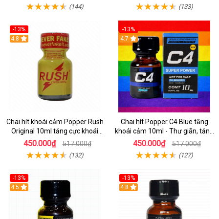
(144)
(133)
-13%
-13%
Hot
4.8
Hot
4.7
Chai hít khoái cảm Popper Rush
Chai hít Popper C4 Blue tăng
Original 10ml tăng cực khoái
khoái cảm 10ml - Thư giãn, tăng
nhanh
lực quan hệ
450.000₫
450.000₫
517.000₫
517.000₫
(132)
(127)
-13%
-13%
Hot
4.5
Hot
4.8