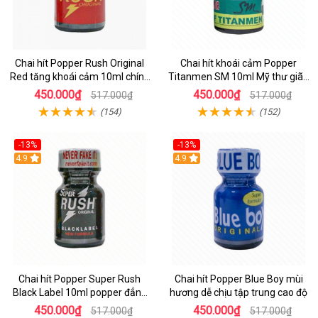
Chai hít Popper Rush Original
Chai hít khoái cảm Popper
Red tăng khoái cảm 10ml chính
Titanmen SM 10ml Mỹ thư giãn
hãng
tăng lực
450.000₫
450.000₫
517.000₫
517.000₫
(154)
(152)
-13%
-13%
Hot
4.9
Hot
4.9
Chai hít Popper Super Rush
Chai hít Popper Blue Boy mùi
Black Label 10ml popper đẳng
hương dễ chịu tập trung cao độ
cấp cho giới chuyên
450.000₫
450.000₫
517.000₫
517.000₫