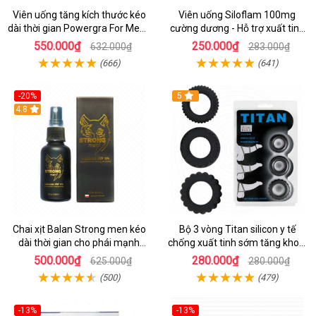
Viên uống tăng kích thước kéo
Viên uống Siloflam 100mg
dài thời gian Powergra For Men -
cường dương - Hỗ trợ xuất tinh
Vỉ 3 viên
sớm
550.000₫
250.000₫
632.000₫
283.000₫
(666)
(641)
-20%
5
Hot
4.8
Chai xịt Balan Strong men kéo
Bộ 3 vòng Titan silicon y tế
dài thời gian cho phái mạnh
chống xuất tinh sớm tăng khoái
30ml
cảm
500.000₫
280.000₫
625.000₫
280.000₫
(500)
(479)
-13%
-13%