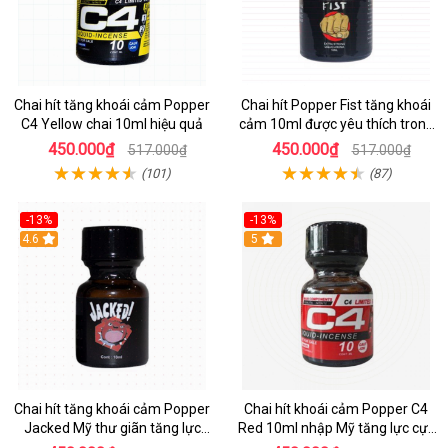
Chai hít tăng khoái cảm Popper
Chai hít Popper Fist tăng khoái
C4 Yellow chai 10ml hiệu quả
cảm 10ml được yêu thích trong
giới Poppers
450.000₫
450.000₫
517.000₫
517.000₫
(101)
(87)
-13%
-13%
Hot
4.6
Hot
5
Chai hít tăng khoái cảm Popper
Chai hít khoái cảm Popper C4
Jacked Mỹ thư giãn tăng lực
Red 10ml nhập Mỹ tăng lực cực
quan hệ
mạnh