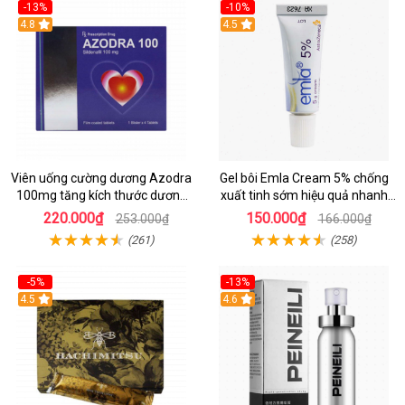
-13%
-10%
Hot
4.8
Hot
4.5
Viên uống cường dương Azodra
Gel bôi Emla Cream 5% chống
100mg tăng kích thước dương
xuất tinh sớm hiệu quả nhanh
vật
chóng
220.000₫
150.000₫
253.000₫
166.000₫
(261)
(258)
-5%
-13%
Hot
4.5
Hot
4.6