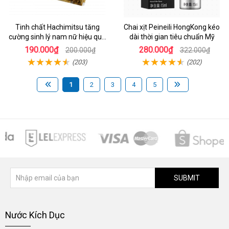
Tinh chất Hachimitsu tăng
Chai xịt Peineili HongKong kéo
cường sinh lý nam nữ hiệu quả
dài thời gian tiêu chuẩn Mỹ
nhanh
190.000₫
280.000₫
200.000₫
322.000₫
(203)
(202)
1
2
3
4
5
SUBMIT
Nước Kích Dục