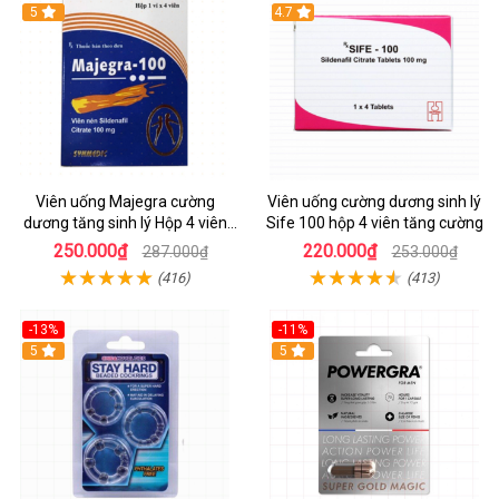
Hot
5
Hot
4.7
Viên uống Majegra cường
Viên uống cường dương sinh lý
dương tăng sinh lý Hộp 4 viên
Sife 100 hộp 4 viên tăng cường
hiệu quả
250.000₫
220.000₫
287.000₫
253.000₫
(416)
(413)
-13%
-11%
5
Hot
5