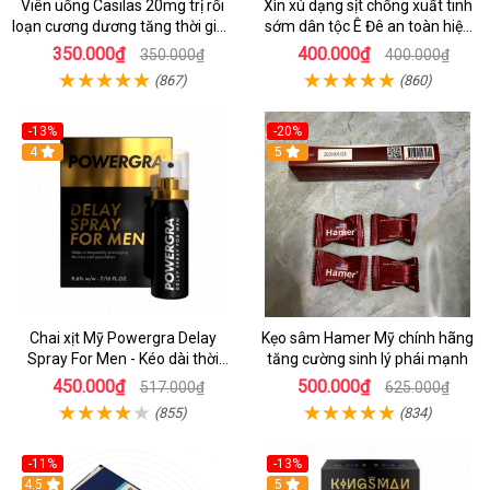
Viên uống Casilas 20mg trị rối
Xìn xú dạng sịt chống xuất tinh
loạn cương dương tăng thời gian
sớm dân tộc Ê Đê an toàn hiệu
quan hệ
quả
350.000₫
400.000₫
350.000₫
400.000₫
(867)
(860)
-13%
-20%
Hot
4
5
Chai xịt Mỹ Powergra Delay
Kẹo sâm Hamer Mỹ chính hãng
Spray For Men - Kéo dài thời
tăng cường sinh lý phái mạnh
gian - Chai 13ml
450.000₫
500.000₫
517.000₫
625.000₫
(855)
(834)
-11%
-13%
4.5
Hot
5