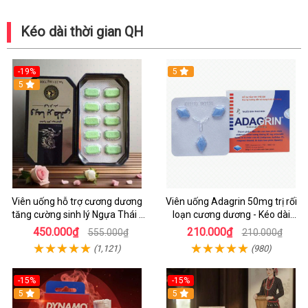
Kéo dài thời gian QH
-19%
5
Hot
5
Viên uống hỗ trợ cương dương
Viên uống Adagrin 50mg trị rối
tăng cường sinh lý Ngựa Thái -
loạn cương dương - Kéo dài
Hộp 10 viên
quan hệ
450.000₫
210.000₫
555.000₫
210.000₫
(1,121)
(980)
-15%
-15%
Hot
5
5