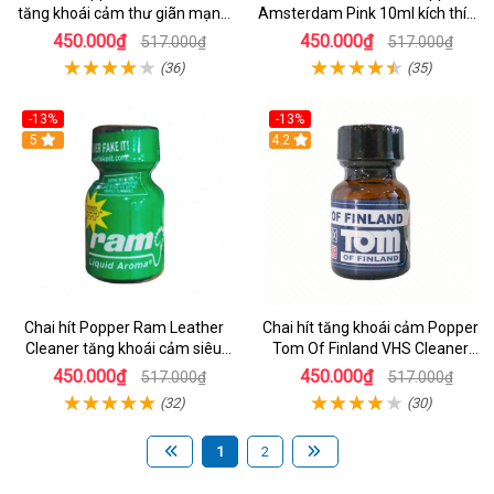
tăng khoái cảm thư giãn mạnh
Amsterdam Pink 10ml kích thích
mẽ
mạnh
450.000₫
450.000₫
517.000₫
517.000₫
(36)
(35)
-13%
-13%
Hot
5
4.2
Chai hít Popper Ram Leather
Chai hít tăng khoái cảm Popper
Cleaner tăng khoái cảm siêu
Tom Of Finland VHS Cleaner
mạnh 10ml
Use A Top - Chai 10ml
450.000₫
450.000₫
517.000₫
517.000₫
(32)
(30)
1
2