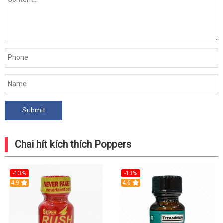
Chai hít kích thích Poppers
-13%
-13%
Hot
4.9
Hot
4.6