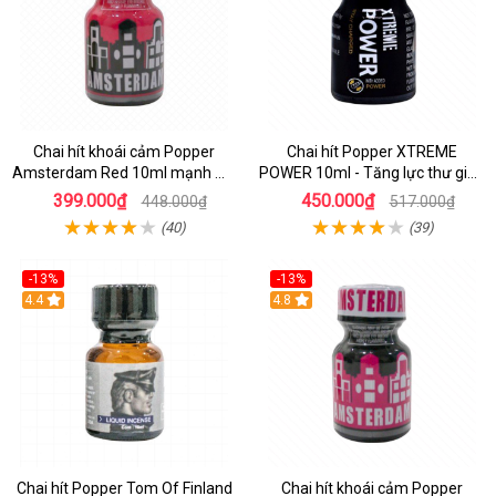
Chai hít khoái cảm Popper
Chai hít Popper XTREME
Amsterdam Red 10ml mạnh mẽ
POWER 10ml - Tăng lực thư giãn
thăng hoa
quan hệ
399.000₫
450.000₫
448.000₫
517.000₫
(40)
(39)
-13%
-13%
Hot
4.4
Hot
4.8
Chai hít Popper Tom Of Finland
Chai hít khoái cảm Popper