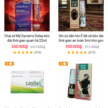
Chai xịt Mỹ Dynamo Delay kéo
Sìn sú dân tộc Ê Đê xịt kéo dài
dài thời gian quan hệ 22ml
thời gian an toàn 5ml nhỏ gọn
550.000₫
350.000₫
647.000₫
411.000₫
(976)
(873)
5
5