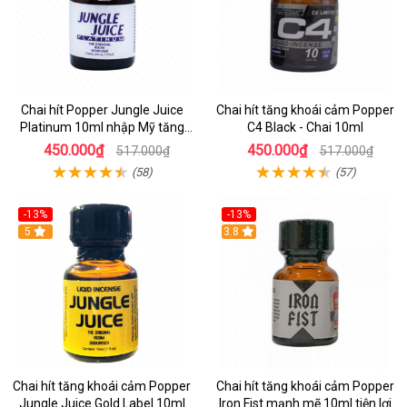
Chai hít Popper Jungle Juice
Chai hít tăng khoái cảm Popper
Platinum 10ml nhập Mỹ tăng
C4 Black - Chai 10ml
khoái cảm đỉnh cao
450.000₫
450.000₫
517.000₫
517.000₫
(58)
(57)
-13%
-13%
Hot
5
3.8
Chai hít tăng khoái cảm Popper
Chai hít tăng khoái cảm Popper
Jungle Juice Gold Label 10ml
Iron Fist mạnh mẽ 10ml tiện lợi