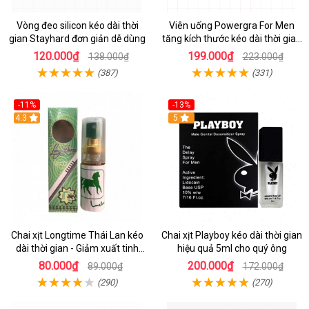
Vòng đeo silicon kéo dài thời
Viên uống Powergra For Men
gian Stayhard đơn giản dễ dùng
tăng kích thước kéo dài thời gian
1 viên
120.000₫
199.000₫
138.000₫
223.000₫
(387)
(331)
-11%
-13%
Hot
4.3
Hot
5
Chai xịt Longtime Thái Lan kéo
Chai xịt Playboy kéo dài thời gian
dài thời gian - Giảm xuất tinh
hiệu quả 5ml cho quý ông
sớm
80.000₫
200.000₫
89.000₫
172.000₫
(290)
(270)