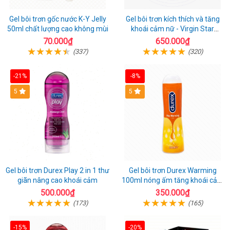
Gel bôi trơn gốc nước K-Y Jelly
Gel bôi trơn kích thích và tăng
50ml chất lượng cao không mùi
khoái cảm nữ - Virgin Star
Orgasm Drops Kissable - Chai
70.000₫
650.000₫
30ml
(337)
(320)
-21%
-8%
Hot
5
Hot
5
Gel bôi trơn Durex Play 2 in 1 thư
Gel bôi trơn Durex Warming
giãn nâng cao khoái cảm
100ml nóng ấm tăng khoái cảm
ngọt ngào cuộc yêu
500.000₫
350.000₫
(173)
(165)
-15%
-20%