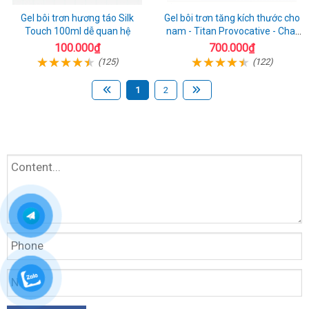
Gel bôi trơn hương táo Silk
Gel bôi trơn tăng kích thước cho
Touch 100ml dễ quan hệ
nam - Titan Provocative - Chai
50ml
100.000₫
700.000₫
(125)
(122)
1
2