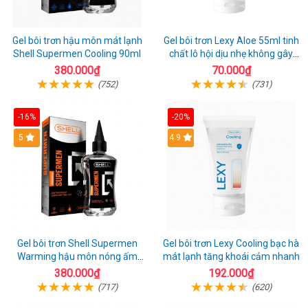
Gel bôi trơn hậu môn mát lạnh
Gel bôi trơn Lexy Aloe 55ml tinh
Shell Supermen Cooling 90ml
chất lô hội dịu nhẹ không gây
kích ứng
380.000₫
70.000₫
(752)
(731)
-16%
-20%
Hot
5
Hot
4.9
Gel bôi trơn Shell Supermen
Gel bôi trơn Lexy Cooling bạc hà
Warming hậu môn nóng ấm
mát lạnh tăng khoái cảm nhanh
mượt mà
380.000₫
192.000₫
(717)
(620)