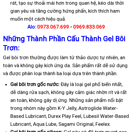
rát, tạo sự thoải mái hơn trong quan hệ, kéo dài thời
gian yêu và tăng cường hứng phấn, kích thích ham
muốn một cách hiệu quả.
Alo:
0973.067.699
-
0969.833.069
Những Thành Phần Cấu Thành Gel Bôi
Trơn:
Gel bôi trơn thường được làm từ thảo dược tự nhiên, an
toàn và không gây kích ứng da. Sản phẩm rất dễ sử dụng
và được phân loại thành ba loại dựa trên thành phần.
Gel bôi trơn gốc nước:
Đây là loại gel phổ biến nhất,
dễ dàng rửa sạch, không gây cảm giác nhờn rít và rất
an toàn, không gây dị ứng. Những sản phẩm nổi bật
trong nhóm này gồm K-Y Jelly, Astroglide Water-
Based Lubricant, Durex Play Feel, Lubesil Water-Based
Lubricant, Aqua Lube, Sagami Original, Feelex.
Gel bôi trơn gốc silicon:
Gel này có độ trơn mượt cao