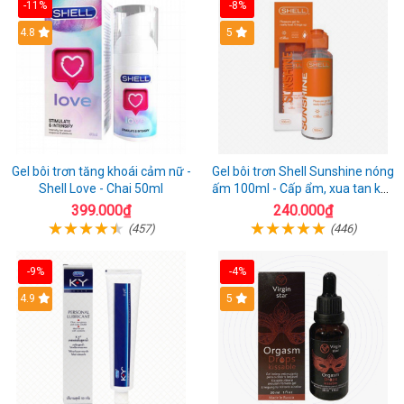
-11%
-8%
Hot
4.8
Hot
5
Gel bôi trơn tăng khoái cảm nữ -
Gel bôi trơn Shell Sunshine nóng
Shell Love - Chai 50ml
ấm 100ml - Cấp ẩm, xua tan khô
hạn nhanh
399.000₫
240.000₫
(457)
(446)
-9%
-4%
Hot
4.9
Hot
5