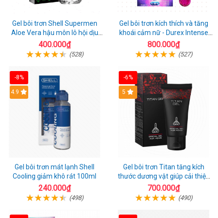
Gel bôi trơn Shell Supermen
Gel bôi trơn kích thích và tăng
Aloe Vera hậu môn lô hội dịu
khoái cảm nữ - Durex Intense
nhẹ 90ml
Orgasmic - Chai 10ml
400.000₫
800.000₫
(528)
(527)
-8%
-6%
Hot
4.9
Hot
5
Gel bôi trơn mát lạnh Shell
Gel bôi trơn Titan tăng kích
Cooling giảm khô rát 100ml
thước dương vật giúp cải thiện
sinh lý 50ml
240.000₫
700.000₫
(498)
(490)