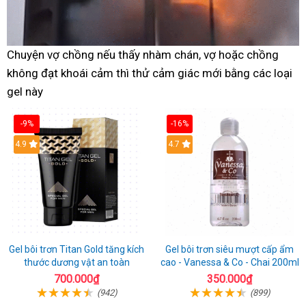
Chuyện vợ chồng nếu thấy nhàm chán, vợ hoặc chồng
không đạt khoái cảm thì thử cảm giác mới bằng các loại
gel này
-9%
-16%
Hot
4.9
Hot
4.7
Gel bôi trơn Titan Gold tăng kích
Gel bôi trơn siêu mượt cấp ẩm
thước dương vật an toàn
cao - Vanessa & Co - Chai 200ml
700.000₫
350.000₫
(942)
(899)