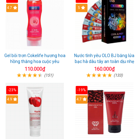
Hot
4.7
Hot
5
Gel bôi trơn Cokelife hương hoa
Nước tình yêu OLO BJ băng lửa
hồng thăng hoa cuộc yêu
bạc hà dâu tây an toàn dịu nhẹ
110.000₫
160.000₫
(151)
(133)
-23%
-19%
Hot
4.9
Hot
4.7