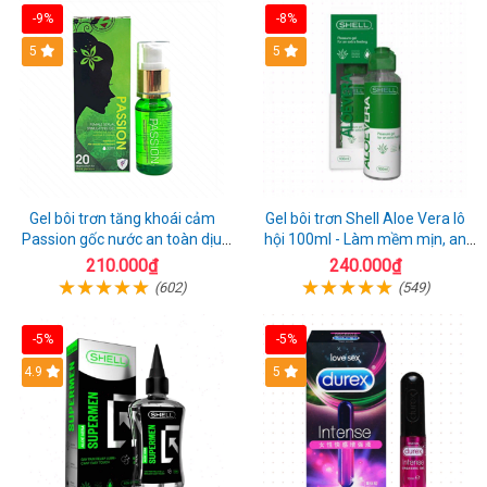
-9%
-8%
Hot
5
Hot
5
Gel bôi trơn tăng khoái cảm
Gel bôi trơn Shell Aloe Vera lô
Passion gốc nước an toàn dịu
hội 100ml - Làm mềm mịn, an
nhẹ
toàn dịu nhẹ
210.000₫
240.000₫
(602)
(549)
-5%
-5%
Hot
4.9
Hot
5