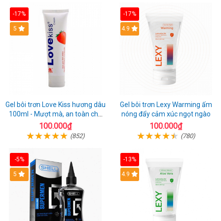
-17%
-17%
Hot
5
Hot
4.9
Gel bôi trơn Love Kiss hương dâu
Gel bôi trơn Lexy Warming ấm
100ml - Mượt mà, an toàn cho
nóng đẩy cảm xúc ngọt ngào
da nhạy cảm
100.000₫
100.000₫
(852)
(780)
-5%
-13%
Hot
5
Hot
4.9