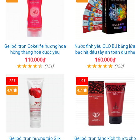
Gel bôi trơn Cokelife hương hoa
Nước tình yêu OLO BJ băng lửa
hồng thăng hoa cuộc yêu
bạc hà dâu tây an toàn dịu nhẹ
110.000₫
160.000₫
(151)
(133)
-23%
-19%
Hot
4.9
Hot
4.7
Gel bôi trơn hương táo Silk
Gel bôi trơn tăng kích thước cho