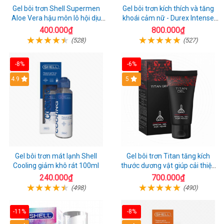
Gel bôi trơn Shell Supermen
Gel bôi trơn kích thích và tăng
Aloe Vera hậu môn lô hội dịu
khoái cảm nữ - Durex Intense
nhẹ 90ml
Orgasmic - Chai 10ml
400.000₫
800.000₫
(528)
(527)
-8%
-6%
Hot
4.9
Hot
5
Gel bôi trơn mát lạnh Shell
Gel bôi trơn Titan tăng kích
Cooling giảm khô rát 100ml
thước dương vật giúp cải thiện
sinh lý 50ml
240.000₫
700.000₫
(498)
(490)
-11%
-8%