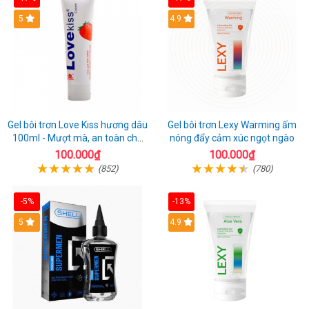
Hot
5
Hot
4.9
Gel bôi trơn Love Kiss hương dâu
Gel bôi trơn Lexy Warming ấm
100ml - Mượt mà, an toàn cho
nóng đẩy cảm xúc ngọt ngào
da nhạy cảm
100.000₫
100.000₫
(852)
(780)
-5%
-13%
Hot
5
Hot
4.9