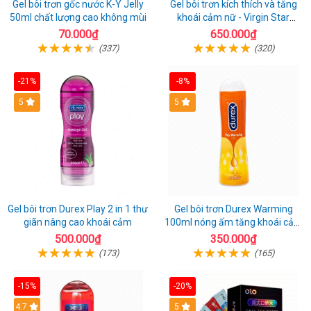
Gel bôi trơn gốc nước K-Y Jelly
Gel bôi trơn kích thích và tăng
50ml chất lượng cao không mùi
khoái cảm nữ - Virgin Star
Orgasm Drops Kissable - Chai
70.000₫
650.000₫
30ml
(337)
(320)
-21%
-8%
Hot
5
Hot
5
Gel bôi trơn Durex Play 2 in 1 thư
Gel bôi trơn Durex Warming
giãn nâng cao khoái cảm
100ml nóng ấm tăng khoái cảm
ngọt ngào cuộc yêu
500.000₫
350.000₫
(173)
(165)
-15%
-20%
Hot
4.7
Hot
5