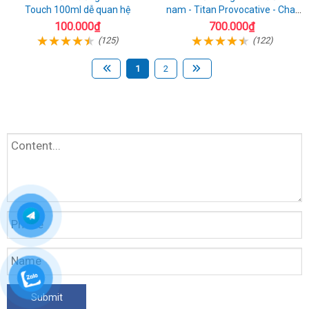
Touch 100ml dễ quan hệ
nam - Titan Provocative - Chai
50ml
100.000₫
700.000₫
(125)
(122)
1
2