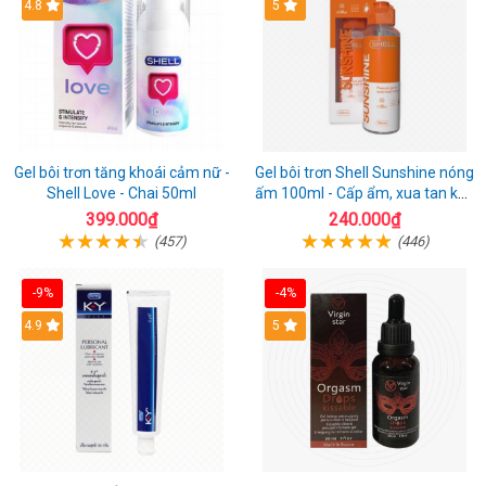
Hot
4.8
Hot
5
Gel bôi trơn tăng khoái cảm nữ -
Gel bôi trơn Shell Sunshine nóng
Shell Love - Chai 50ml
ấm 100ml - Cấp ẩm, xua tan khô
hạn nhanh
399.000₫
240.000₫
(457)
(446)
-9%
-4%
Hot
4.9
Hot
5