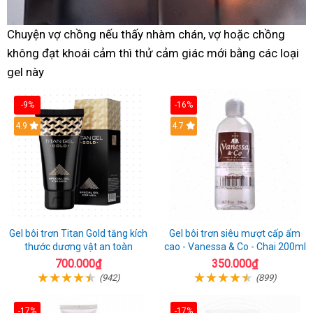
Chuyện vợ chồng nếu thấy nhàm chán, vợ hoặc chồng
không đạt khoái cảm thì thử cảm giác mới bằng các loại
gel này
-9%
-16%
Hot
4.9
Hot
4.7
Gel bôi trơn Titan Gold tăng kích
Gel bôi trơn siêu mượt cấp ẩm
thước dương vật an toàn
cao - Vanessa & Co - Chai 200ml
700.000₫
350.000₫
(942)
(899)
-17%
-17%