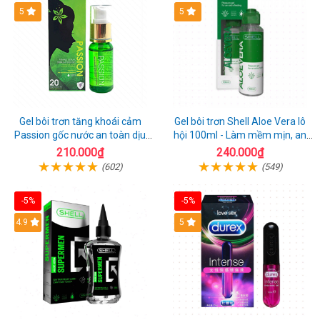
Hot
5
Hot
5
Gel bôi trơn tăng khoái cảm
Gel bôi trơn Shell Aloe Vera lô
Passion gốc nước an toàn dịu
hội 100ml - Làm mềm mịn, an
nhẹ
toàn dịu nhẹ
210.000₫
240.000₫
(602)
(549)
-5%
-5%
Hot
4.9
Hot
5