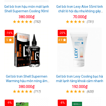
Gel bôi trơn hậu môn mát lạnh
Gel bôi trơn Lexy Aloe 55ml tinh
Shell Supermen Cooling 90ml
chất lô hội dịu nhẹ không gây
kích ứng
380.000₫
70.000₫
(752)
(731)
-16%
-20%
Hot
5
Hot
4.9
Gel bôi trơn Shell Supermen
Gel bôi trơn Lexy Cooling bạc hà
Warming hậu môn nóng ấm
mát lạnh tăng khoái cảm nhanh
mượt mà
380.000₫
192.000₫
(717)
(620)
-9%
-8%