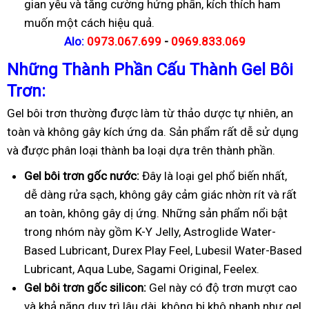
gian yêu và tăng cường hứng phấn, kích thích ham
muốn một cách hiệu quả.
Alo:
0973.067.699
-
0969.833.069
Những Thành Phần Cấu Thành Gel Bôi
Trơn:
Gel bôi trơn thường được làm từ thảo dược tự nhiên, an
toàn và không gây kích ứng da. Sản phẩm rất dễ sử dụng
và được phân loại thành ba loại dựa trên thành phần.
Gel bôi trơn gốc nước:
Đây là loại gel phổ biến nhất,
dễ dàng rửa sạch, không gây cảm giác nhờn rít và rất
an toàn, không gây dị ứng. Những sản phẩm nổi bật
trong nhóm này gồm K-Y Jelly, Astroglide Water-
Based Lubricant, Durex Play Feel, Lubesil Water-Based
Lubricant, Aqua Lube, Sagami Original, Feelex.
Gel bôi trơn gốc silicon:
Gel này có độ trơn mượt cao
và khả năng duy trì lâu dài, không bị khô nhanh như gel