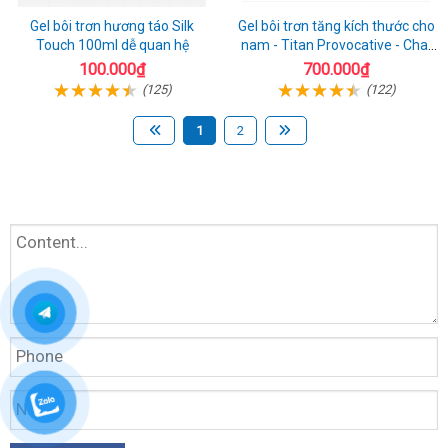
Gel bôi trơn hương táo Silk
Gel bôi trơn tăng kích thước cho
Touch 100ml dễ quan hệ
nam - Titan Provocative - Chai
50ml
100.000₫
700.000₫
(125)
(122)
1
2