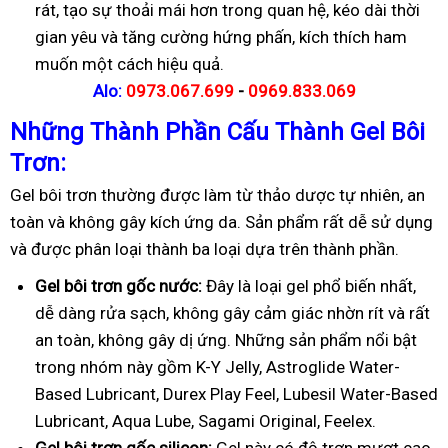
rát, tạo sự thoải mái hơn trong quan hệ, kéo dài thời
gian yêu và tăng cường hứng phấn, kích thích ham
muốn một cách hiệu quả.
Alo:
0973.067.699
-
0969.833.069
Những Thành Phần Cấu Thành Gel Bôi
Trơn:
Gel bôi trơn thường được làm từ thảo dược tự nhiên, an
toàn và không gây kích ứng da. Sản phẩm rất dễ sử dụng
và được phân loại thành ba loại dựa trên thành phần.
Gel bôi trơn gốc nước:
Đây là loại gel phổ biến nhất,
dễ dàng rửa sạch, không gây cảm giác nhờn rít và rất
an toàn, không gây dị ứng. Những sản phẩm nổi bật
trong nhóm này gồm K-Y Jelly, Astroglide Water-
Based Lubricant, Durex Play Feel, Lubesil Water-Based
Lubricant, Aqua Lube, Sagami Original, Feelex.
Gel bôi trơn gốc silicon:
Gel này có độ trơn mượt cao