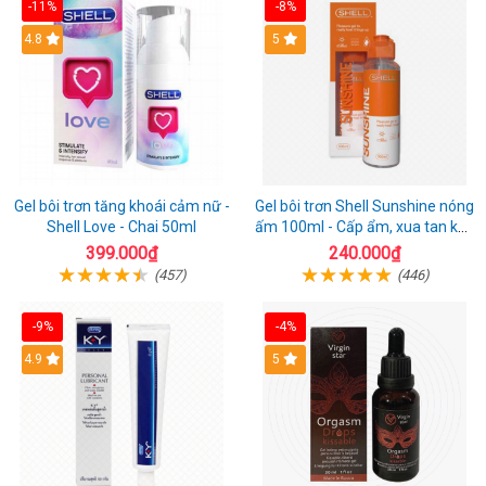
-11%
-8%
Hot
4.8
Hot
5
Gel bôi trơn tăng khoái cảm nữ -
Gel bôi trơn Shell Sunshine nóng
Shell Love - Chai 50ml
ấm 100ml - Cấp ẩm, xua tan khô
hạn nhanh
399.000₫
240.000₫
(457)
(446)
-9%
-4%
Hot
4.9
Hot
5