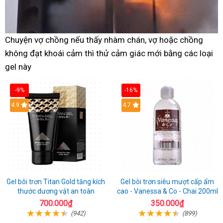
Chuyện vợ chồng nếu thấy nhàm chán, vợ hoặc chồng
không đạt khoái cảm thì thử cảm giác mới bằng các loại
gel này
-9%
-16%
Hot
4.9
Hot
4.7
Gel bôi trơn Titan Gold tăng kích
Gel bôi trơn siêu mượt cấp ẩm
thước dương vật an toàn
cao - Vanessa & Co - Chai 200ml
700.000₫
350.000₫
(942)
(899)