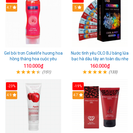
Hot
4.7
Hot
5
Gel bôi trơn Cokelife hương hoa
Nước tình yêu OLO BJ băng lửa
hồng thăng hoa cuộc yêu
bạc hà dâu tây an toàn dịu nhẹ
110.000₫
160.000₫
(151)
(133)
-23%
-19%
Hot
4.9
Hot
4.7