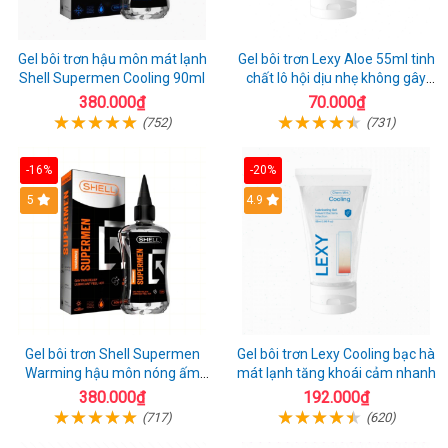
Gel bôi trơn hậu môn mát lạnh
Gel bôi trơn Lexy Aloe 55ml tinh
Shell Supermen Cooling 90ml
chất lô hội dịu nhẹ không gây
kích ứng
380.000₫
70.000₫
(752)
(731)
-16%
-20%
Hot
5
Hot
4.9
Gel bôi trơn Shell Supermen
Gel bôi trơn Lexy Cooling bạc hà
Warming hậu môn nóng ấm
mát lạnh tăng khoái cảm nhanh
mượt mà
380.000₫
192.000₫
(717)
(620)