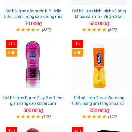
Gel bôi trơn gốc nước K-Y Jelly
Gel bôi trơn kích thích và tăng
50ml chất lượng cao không mùi
khoái cảm nữ - Virgin Star
Orgasm Drops Kissable - Chai
70.000₫
650.000₫
30ml
(337)
(320)
-21%
-8%
Hot
5
Hot
5
Gel bôi trơn Durex Play 2 in 1 thư
Gel bôi trơn Durex Warming
giãn nâng cao khoái cảm
100ml nóng ấm tăng khoái cảm
ngọt ngào cuộc yêu
500.000₫
350.000₫
(173)
(165)
-15%
-20%