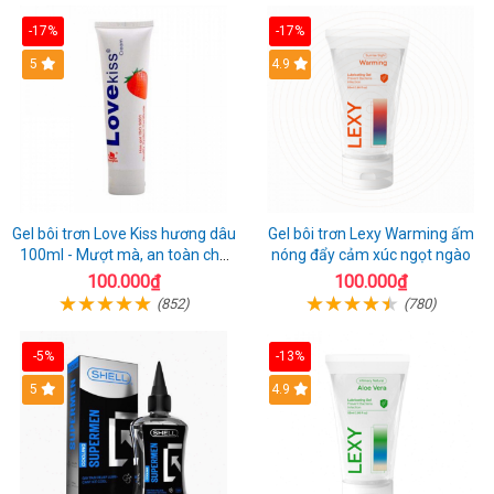
-17%
-17%
Hot
5
Hot
4.9
Gel bôi trơn Love Kiss hương dâu
Gel bôi trơn Lexy Warming ấm
100ml - Mượt mà, an toàn cho
nóng đẩy cảm xúc ngọt ngào
da nhạy cảm
100.000₫
100.000₫
(852)
(780)
-5%
-13%
Hot
5
Hot
4.9