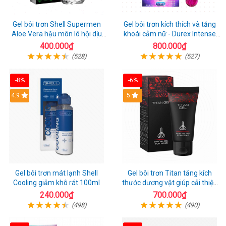
Gel bôi trơn Shell Supermen
Gel bôi trơn kích thích và tăng
Aloe Vera hậu môn lô hội dịu
khoái cảm nữ - Durex Intense
nhẹ 90ml
Orgasmic - Chai 10ml
400.000₫
800.000₫
(528)
(527)
-8%
-6%
Hot
4.9
Hot
5
Gel bôi trơn mát lạnh Shell
Gel bôi trơn Titan tăng kích
Cooling giảm khô rát 100ml
thước dương vật giúp cải thiện
sinh lý 50ml
240.000₫
700.000₫
(498)
(490)