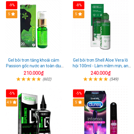
-9%
-8%
Hot
5
Hot
5
Gel bôi trơn tăng khoái cảm
Gel bôi trơn Shell Aloe Vera lô
Passion gốc nước an toàn dịu
hội 100ml - Làm mềm mịn, an
nhẹ
toàn dịu nhẹ
210.000₫
240.000₫
(602)
(549)
-5%
-5%
Hot
4.9
Hot
5