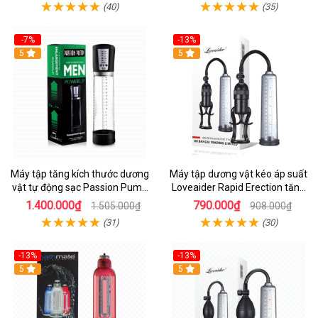
(40)
(35)
-7%
-13%
Hot
5
5
Máy tập tăng kích thước dương
Máy tập dương vật kéo áp suất
vật tự động sạc Passion Pump
Loveaider Rapid Erection tăng
tiện lợi
kích thước
1.400.000₫
790.000₫
1.505.000₫
908.000₫
(31)
(30)
-13%
-13%
5
5