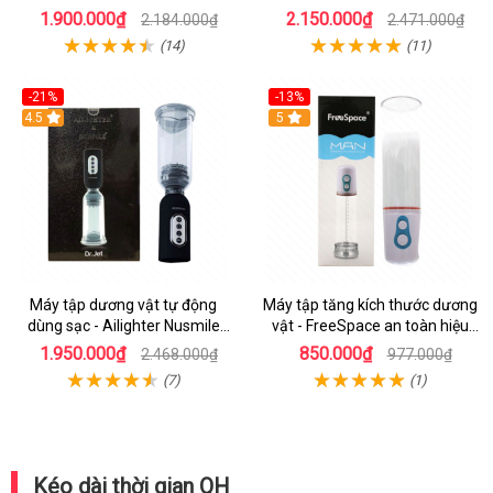
cao cấp
Penis Pump
1.900.000₫
2.150.000₫
2.184.000₫
2.471.000₫
(14)
(11)
-21%
-13%
4.5
5
Máy tập dương vật tự động
Máy tập tăng kích thước dương
dùng sạc - Ailighter Nusmile
vật - FreeSpace an toàn hiệu
Dr.Jet
quả
1.950.000₫
850.000₫
2.468.000₫
977.000₫
(7)
(1)
Kéo dài thời gian QH