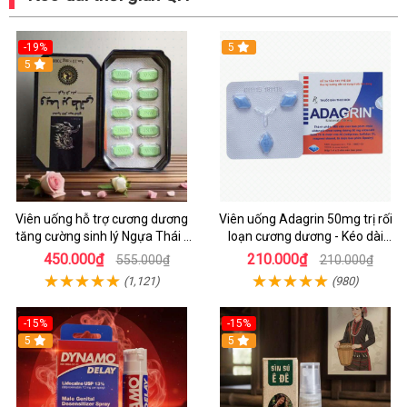
-19%
5
Hot
5
Viên uống hỗ trợ cương dương
Viên uống Adagrin 50mg trị rối
tăng cường sinh lý Ngựa Thái -
loạn cương dương - Kéo dài
Hộp 10 viên
quan hệ
450.000₫
210.000₫
555.000₫
210.000₫
(1,121)
(980)
-15%
-15%
Hot
5
5