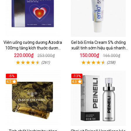
Viên uống cường dương Azodra
Gel bôi Emla Cream 5% chống
100mg tăng kích thước dương
xuất tinh sớm hiệu quả nhanh
vật
chóng
220.000₫
150.000₫
253.000₫
166.000₫
(261)
(258)
-5%
-13%
Hot
4.5
Hot
4.6