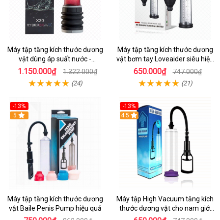
Máy tập tăng kích thước dương
Máy tập tăng kích thước dương
vật dùng áp suất nước -
vật bơm tay Loveaider siêu hiệu
Hydromax X30
quả
1.150.000₫
650.000₫
1.322.000₫
747.000₫
(24)
(21)
-13%
-13%
5
4.5
Máy tập tăng kích thước dương
Máy tập High Vacuum tăng kích
vật Baile Penis Pump hiệu quả
thước dương vật cho nam giới
hiệu quả