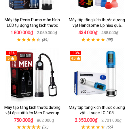
Máy tập Penis Pump màn hình
Máy tập tăng kích thước dương
LCD tự động tăng kích thước
vật Handsome Up hiệu quả
nhanh
1.800.000₫
434.000₫
2.069.000₫
488.000₫
(89)
(58)
-13%
-13%
Hot
5
Hot
4.5
Máy tập tăng kích thước dương
Máy tập tăng kích thước dương
vật áp suất kéo Men Powerup
vật - Louge LG-108
750.000₫
2.350.000₫
862.000₫
2.701.000₫
(56)
(55)