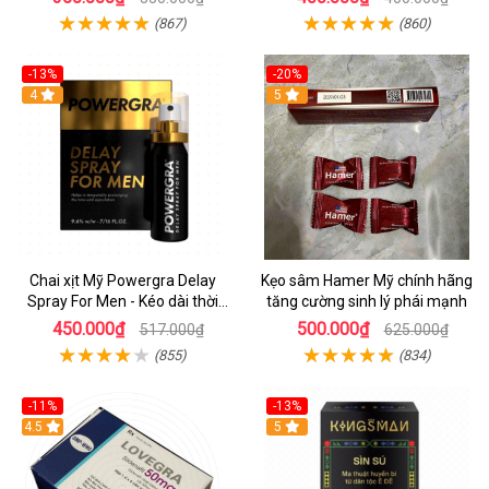
(867)
(860)
-13%
-20%
Hot
4
5
Chai xịt Mỹ Powergra Delay
Kẹo sâm Hamer Mỹ chính hãng
Spray For Men - Kéo dài thời
tăng cường sinh lý phái mạnh
gian - Chai 13ml
450.000₫
500.000₫
517.000₫
625.000₫
(855)
(834)
-11%
-13%
4.5
Hot
5