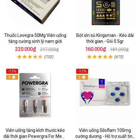
Thuốc Lovegra 50Mg Viên uống
Bột sìn sú Kingsman - Kéo dài
tăng cường sinh lý nam giới
thời gian - Gói 0.5gr
220.000₫
160.000₫
247.000₫
184.000₫
(732)
(675)
-13%
-12%
Hot
5
5
Viên uống tăng kích thước kéo
Viên uống Siloflam 100mg
dài thời gian Powergra For Men -
cường dương - Hỗ trợ xuất tinh