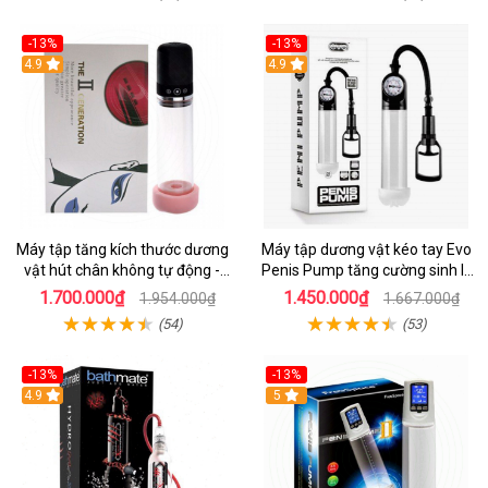
-13%
-13%
Hot
4.9
Hot
4.9
Máy tập tăng kích thước dương
Máy tập dương vật kéo tay Evo
vật hút chân không tự động -
Penis Pump tăng cường sinh lý
The II Generation
nam
1.700.000₫
1.450.000₫
1.954.000₫
1.667.000₫
(54)
(53)
-13%
-13%
Hot
4.9
5