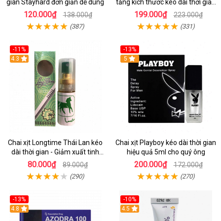
gian Stayhard đơn giản dễ dùng
tăng kích thước kéo dài thời gian
1 viên
120.000₫
199.000₫
138.000₫
223.000₫
(387)
(331)
-11%
-13%
Hot
4.3
Hot
5
Chai xịt Longtime Thái Lan kéo
Chai xịt Playboy kéo dài thời gian
dài thời gian - Giảm xuất tinh
hiệu quả 5ml cho quý ông
sớm
80.000₫
200.000₫
89.000₫
172.000₫
(290)
(270)
-13%
-10%
Hot
4.8
Hot
4.5