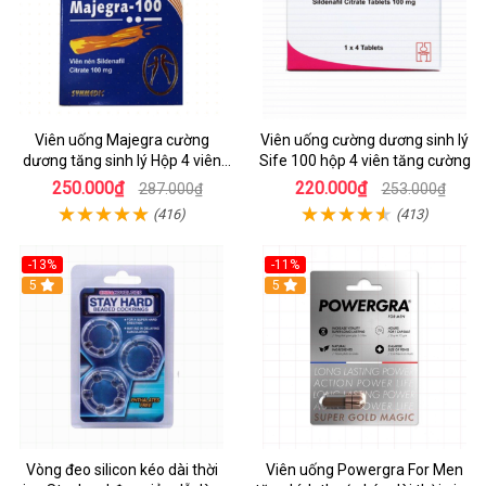
Viên uống Majegra cường
Viên uống cường dương sinh lý
dương tăng sinh lý Hộp 4 viên
Sife 100 hộp 4 viên tăng cường
hiệu quả
250.000₫
220.000₫
287.000₫
253.000₫
(416)
(413)
-13%
-11%
5
Hot
5
Vòng đeo silicon kéo dài thời
Viên uống Powergra For Men