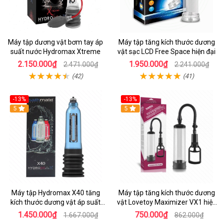
Máy tập dương vật bơm tay áp
Máy tập tăng kích thước dương
suất nước Hydromax Xtreme
vật sạc LCD Free Space hiện đại
2.150.000₫
1.950.000₫
2.471.000₫
2.241.000₫
(42)
(41)
-13%
-13%
Hot
5
Hot
5
Máy tập Hydromax X40 tăng
Máy tập tăng kích thước dương
kích thước dương vật áp suất
vật Lovetoy Maximizer VX1 hiệu
nước bản nâng cấp
quả
1.450.000₫
750.000₫
1.667.000₫
862.000₫