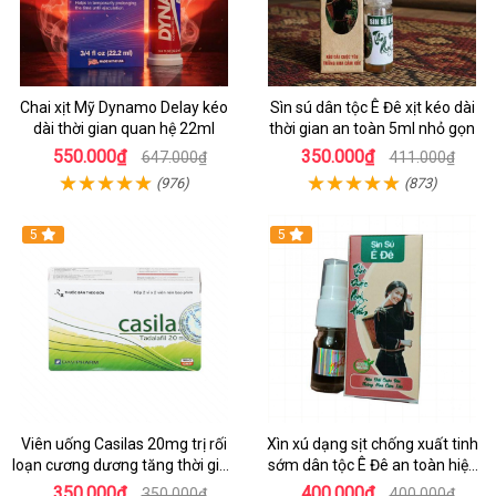
Chai xịt Mỹ Dynamo Delay kéo
Sìn sú dân tộc Ê Đê xịt kéo dài
dài thời gian quan hệ 22ml
thời gian an toàn 5ml nhỏ gọn
550.000₫
350.000₫
647.000₫
411.000₫
(976)
(873)
5
5
Viên uống Casilas 20mg trị rối
Xìn xú dạng sịt chống xuất tinh
loạn cương dương tăng thời gian
sớm dân tộc Ê Đê an toàn hiệu
quan hệ
quả
350.000₫
400.000₫
350.000₫
400.000₫