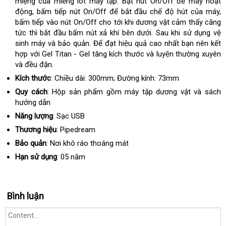
miệng của miếng lót máy tập. Bật nút On/Off để máy hoạt
động, bấm tiếp nút On/Off để bắt đầu chế độ hút của máy,
bấm tiếp vào nút On/Off cho tới khi dương vật cảm thấy căng
tức thì bắt đầu bấm nút xả khí bên dưới. Sau khi sử dụng vệ
sinh máy và bảo quản. Để đạt hiệu quả cao nhất bạn nên kết
hợp với Gel Titan - Gel tăng kích thước và luyện thường xuyên
và đều đặn.
Kích thước
: Chiều dài: 300mm; Đường kính: 73mm
Quy cách
: Hộp sản phẩm gồm máy tập dương vật và sách
hướng dẫn
Năng lượng
: Sạc USB
Thương hiệu
: Pipedream
Bảo quản
: Nơi khô ráo thoáng mát
Hạn sử dụng
: 05 năm
Bình luận