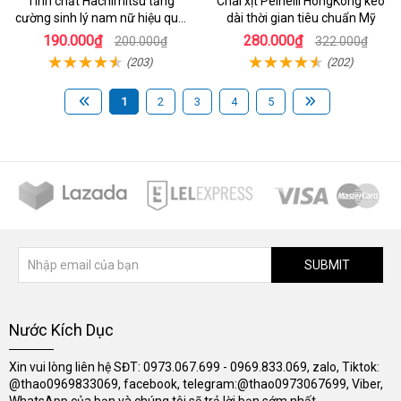
Tinh chất Hachimitsu tăng
Chai xịt Peineili HongKong kéo
cường sinh lý nam nữ hiệu quả
dài thời gian tiêu chuẩn Mỹ
nhanh
190.000₫
280.000₫
200.000₫
322.000₫
(203)
(202)
1
2
3
4
5
SUBMIT
Nước Kích Dục
Xin vui lòng liên hệ SĐT: 0973.067.699 - 0969.833.069, zalo, Tiktok:
@thao0969833069, facebook, telegram:@thao0973067699, Viber,