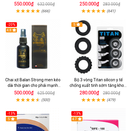
Vỉ 3 viên
sớm
550.000₫
250.000₫
632.000₫
283.000₫
(666)
(641)
-20%
5
Hot
4.8
Chai xịt Balan Strong men kéo
Bộ 3 vòng Titan silicon y tế
dài thời gian cho phái mạnh
chống xuất tinh sớm tăng khoái
30ml
cảm
500.000₫
280.000₫
625.000₫
280.000₫
(500)
(479)
-13%
-13%
Hot
5
Hot
4.7