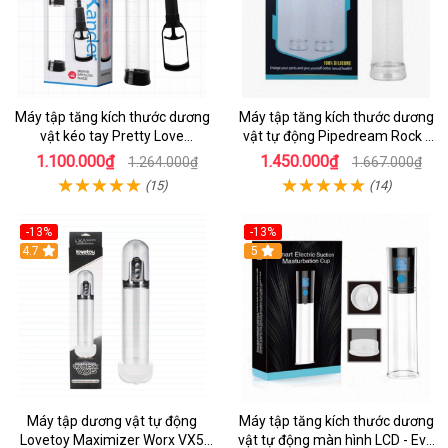
Máy tập tăng kích thước dương
Máy tập tăng kích thước dương
vật kéo tay Pretty Love
vật tự động Pipedream Rock -
Alexander
Sạc USB tiện lợi
1.100.000₫
1.450.000₫
1.264.000₫
1.667.000₫
(15)
(14)
-13%
-13%
4.7
5
Máy tập dương vật tự động
Máy tập tăng kích thước dương
Lovetoy Maximizer Worx VX5
vật tự động màn hình LCD - Evo