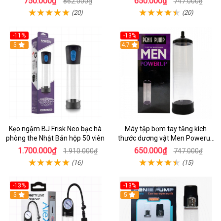
750.000₫
650.000₫
862.000₫
747.000₫
(20)
(20)
-11%
-13%
5
4.7
Kẹo ngậm BJ Frisk Neo bạc hà
Máy tập bơm tay tăng kích
phòng the Nhật Bản hộp 50 viên
thước dương vật Men Powerup
Tím an toàn
1.700.000₫
650.000₫
1.910.000₫
747.000₫
(16)
(15)
-13%
-13%
5
5