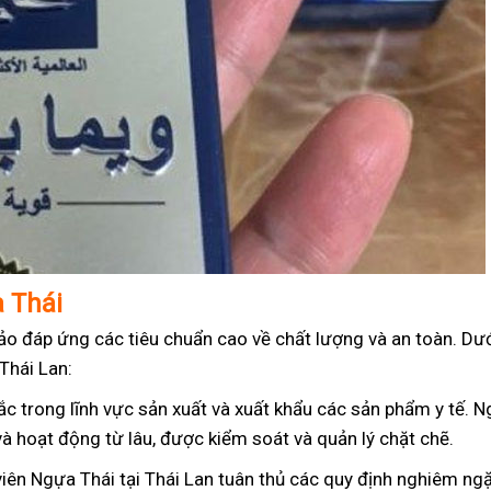
 Thái
o đáp ứng các tiêu chuẩn cao về chất lượng và an toàn. Dưới
Thái Lan:
c trong lĩnh vực sản xuất và xuất khẩu các sản phẩm y tế. 
và hoạt động từ lâu, được kiểm soát và quản lý chặt chẽ.
iên Ngựa Thái tại Thái Lan tuân thủ các quy định nghiêm ngặ