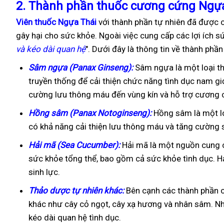
2.
Thành phần thuốc cương cứng Ngựa
Viên thuốc Ngựa Thái
với thành phần tự nhiên đã được 
gây hại cho sức khỏe. Ngoài việc cung cấp các lợi ích 
và kéo dài quan hệ
". Dưới đây là thông tin về thành phầ
Sâm ngựa (Panax Ginseng):
Sâm ngựa là một loại th
truyền thống để cải thiện chức năng tình dục nam g
cường lưu thông máu đến vùng kín và hỗ trợ cương 
Hồng sâm (Panax Notoginseng):
Hồng sâm là một lo
có khả năng cải thiện lưu thông máu và tăng cường 
Hải mã (Sea Cucumber):
Hải mã là một nguồn cung c
sức khỏe tổng thể, bao gồm cả sức khỏe tình dục. H
sinh lực.
Thảo dược tự nhiên khác:
Bên cạnh các thành phần c
khác như cây cỏ ngọt, cây xạ hương và nhân sâm. N
kéo dài quan hệ tình dục.