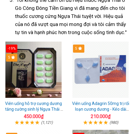
Gò Công Đông Tiền Giang vì đã mang đến cho tôi
thuốc cương cứng Ngựa Thái tuyệt vời. Hiệu quả
của nó đã vượt qua mọi mong đợi và tôi cảm thấy
tự tin và hạnh phúc hơn trong cuộc sống tình dục."
-19%
5
Hot
5
Viên uống hỗ trợ cương dương
Viên uống Adagrin 50mg trị rối
tăng cường sinh lý Ngựa Thái -
loạn cương dương - Kéo dài
Hộp 10 viên
quan hệ
450.000₫
210.000₫
(1,121)
(980)