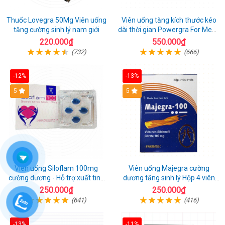
Thuốc Lovegra 50Mg Viên uống
Viên uống tăng kích thước kéo
tăng cường sinh lý nam giới
dài thời gian Powergra For Men -
Vỉ 3 viên
220.000₫
550.000₫
(732)
(666)
-12%
-13%
5
Hot
5
Viên uống Siloflam 100mg
Viên uống Majegra cường
cường dương - Hỗ trợ xuất tinh
dương tăng sinh lý Hộp 4 viên
sớm
hiệu quả
250.000₫
250.000₫
(641)
(416)
-13%
-11%