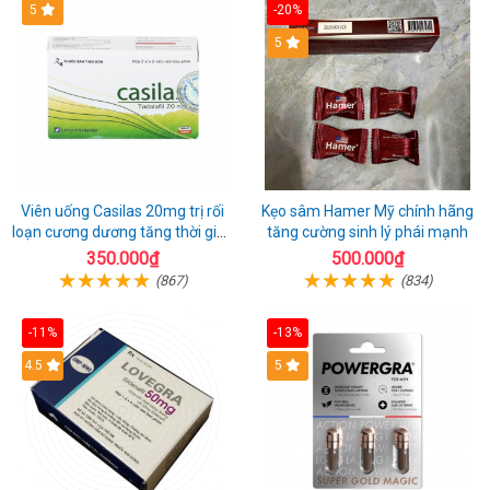
5
-20%
5
Viên uống Casilas 20mg trị rối
Kẹo sâm Hamer Mỹ chính hãng
loạn cương dương tăng thời gian
tăng cường sinh lý phái mạnh
quan hệ
350.000₫
500.000₫
(867)
(834)
-11%
-13%
4.5
Hot
5