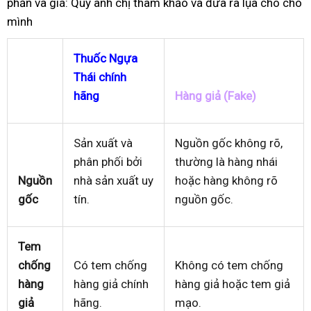
phần và giá: Quý anh chị tham khảo và đưa ra lụa cho cho
mình
Thuốc Ngựa
Thái chính
hãng
Hàng giả (Fake)
Sản xuất và
Nguồn gốc không rõ,
phân phối bởi
thường là hàng nhái
Nguồn
nhà sản xuất uy
hoặc hàng không rõ
gốc
tín.
nguồn gốc.
Tem
chống
Có tem chống
Không có tem chống
hàng
hàng giả chính
hàng giả hoặc tem giả
giả
hãng.
mạo.