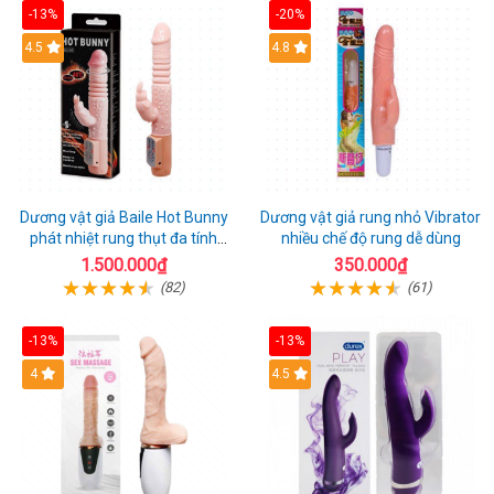
-13%
-20%
Hot
4.5
Hot
4.8
Dương vật giả Baile Hot Bunny
Dương vật giả rung nhỏ Vibrator
phát nhiệt rung thụt đa tính
nhiều chế độ rung dễ dùng
năng sạc điện
1.500.000₫
350.000₫
(82)
(61)
-13%
-13%
Hot
4
Hot
4.5