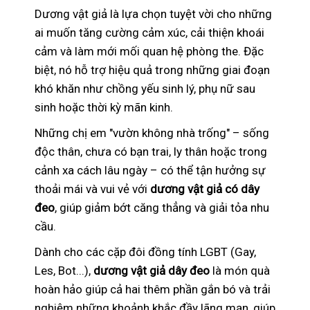
Dương vật giả là lựa chọn tuyệt vời cho những
ai muốn tăng cường cảm xúc, cải thiện khoái
cảm và làm mới mối quan hệ phòng the. Đặc
biệt, nó hỗ trợ hiệu quả trong những giai đoạn
khó khăn như chồng yếu sinh lý, phụ nữ sau
sinh hoặc thời kỳ mãn kinh.
Những chị em "vườn không nhà trống" – sống
độc thân, chưa có bạn trai, ly thân hoặc trong
cảnh xa cách lâu ngày – có thể tận hưởng sự
thoải mái và vui vẻ với
dương vật giả có dây
đeo
, giúp giảm bớt căng thẳng và giải tỏa nhu
cầu.
Dành cho các cặp đôi đồng tính LGBT (Gay,
Les, Bot...),
dương vật giả dây đeo
là món quà
hoàn hảo giúp cả hai thêm phần gắn bó và trải
nghiệm những khoảnh khắc đầy lãng mạn, giúp