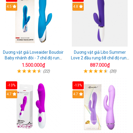
4.5
4.8
Dương vật giả Loveaider Boudoir
Dương vật giả Libo Summer
Baby nhánh đôi - 7 chế độ rung
Love 2 đầu rung 68 chế độ rung
sạc điện
sạc pin thỏa mãn
1.500.000₫
887.000₫
(22)
(20)
-13%
-13%
4.7
4.7