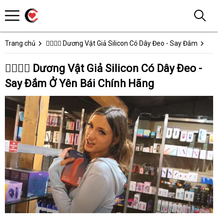
Trang chủ
👩‍❤️‍💋‍👨 Dương Vật Giả Silicon Có Dây Đeo - Say Đắm
👩‍❤️‍💋‍👨 Dương Vật Giả Silicon Có Dây Đeo -
Say Đắm Ở Yên Bái Chính Hãng