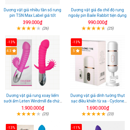
Dương vật giả nhiều tần số rung
Dương vật giả đa chế độ rung
pin TSN Max Label giá tốt
ngoáy pin Baile Rabbit tiện dụng
399.000₫
990.000₫
(26)
(25)
-13%
-13%
4.3
5
Dương vật giả rung xoay liếm
Dương vật giả dính tường thụt
sưởi ấm Leten Windmill đa chức
sạc điều khiển từ xa - Cyclone
năng
Fire
1.900.000₫
1.690.000₫
(25)
(23)
-13%
-11%