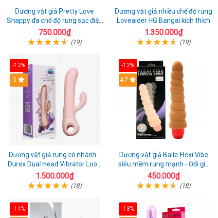
Dương vật giả Pretty Love
Dương vật giả nhiều chế độ rung
Snappy đa chế độ rung sạc điện
Loveaider HG Bangai kích thích
kích thích nữ
750.000₫
1.350.000₫
(19)
(19)
-13%
-13%
5
4.7
Dương vật giả rung có nhánh -
Dương vật giả Baile Flexi Vibe
Durex Dual Head Vibrator Loop
siêu mềm rung mạnh - Đổi gió
21
cuộc yêu mới
1.500.000₫
450.000₫
(18)
(18)
-11%
-13%