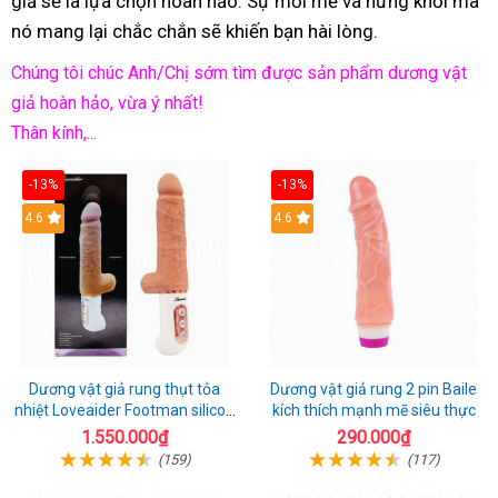
giả sẽ là lựa chọn hoàn hảo. Sự mới mẻ và hứng khởi mà
nó mang lại chắc chắn sẽ khiến bạn hài lòng.
Chúng tôi chúc Anh/Chị sớm tìm được sản phẩm dương vật
giả hoàn hảo, vừa ý nhất!
Thân kính,...
-13%
-13%
Hot
4.6
Hot
4.6
Dương vật giả rung thụt tỏa
Dương vật giả rung 2 pin Baile
nhiệt Loveaider Footman silicon
kích thích mạnh mẽ siêu thực
an toàn
1.550.000₫
290.000₫
(159)
(117)