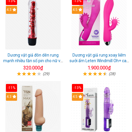
-13%
-13%
4.3
4.5
Dương vật giả đôn dên rung
Dương vật giả rung xoay liếm
mạnh nhiều tần số pin cho nữ và
sưởi ấm Leten Windmill Oh+ cao
cặp đôi
cấp
320.000₫
1.900.000₫
(29)
(28)
-11%
-13%
4.3
4.5