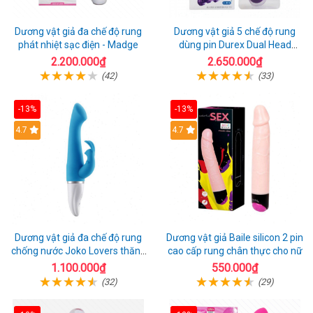
Dương vật giả đa chế độ rung
Dương vật giả 5 chế độ rung
phát nhiệt sạc điện - Madge
dùng pin Durex Dual Head
Pulsing
2.200.000₫
2.650.000₫
(42)
(33)
-13%
-13%
Hot
4.7
4.7
Dương vật giả đa chế độ rung
Dương vật giả Baile silicon 2 pin
chống nước Joko Lovers thăng
cao cấp rung chân thực cho nữ
hoa
1.100.000₫
550.000₫
(32)
(29)