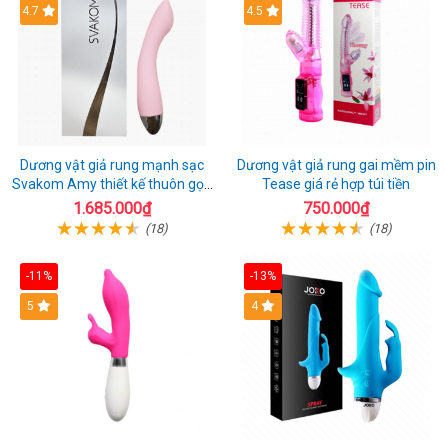
4.7
4.5
Dương vật giả rung mạnh sạc
Dương vật giả rung gai mềm pin
Svakom Amy thiết kế thuôn gọn
Tease giá rẻ hợp túi tiền
dễ dùng
1.685.000₫
750.000₫
(18)
(18)
-11%
-13%
5
4