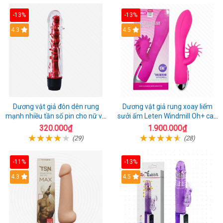
-13%
-13%
4.3
4.5
Dương vật giả đôn dên rung
Dương vật giả rung xoay liếm
mạnh nhiều tần số pin cho nữ và
sưởi ấm Leten Windmill Oh+ cao
cặp đôi
cấp
320.000₫
1.900.000₫
(29)
(28)
-11%
-13%
4.3
4.5