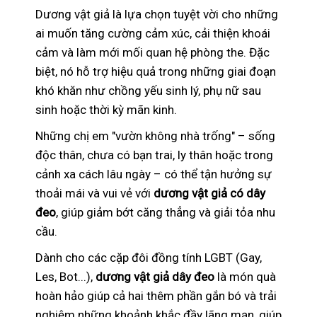
Dương vật giả là lựa chọn tuyệt vời cho những
ai muốn tăng cường cảm xúc, cải thiện khoái
cảm và làm mới mối quan hệ phòng the. Đặc
biệt, nó hỗ trợ hiệu quả trong những giai đoạn
khó khăn như chồng yếu sinh lý, phụ nữ sau
sinh hoặc thời kỳ mãn kinh.
Những chị em "vườn không nhà trống" – sống
độc thân, chưa có bạn trai, ly thân hoặc trong
cảnh xa cách lâu ngày – có thể tận hưởng sự
thoải mái và vui vẻ với
dương vật giả có dây
đeo
, giúp giảm bớt căng thẳng và giải tỏa nhu
cầu.
Dành cho các cặp đôi đồng tính LGBT (Gay,
Les, Bot...),
dương vật giả dây đeo
là món quà
hoàn hảo giúp cả hai thêm phần gắn bó và trải
nghiệm những khoảnh khắc đầy lãng mạn, giúp