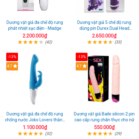
Dương vật giả đa chế độ rung
Dương vật giả 5 chế độ rung
phát nhiệt sạc điện - Madge
dùng pin Durex Dual Head
Pulsing
2.200.000₫
2.650.000₫
(42)
(33)
-13%
-13%
Hot
4.7
4.7
Dương vật giả đa chế độ rung
Dương vật giả Baile silicon 2 pin
chống nước Joko Lovers thăng
cao cấp rung chân thực cho nữ
hoa
1.100.000₫
550.000₫
(32)
(29)