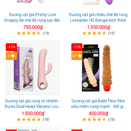
Dương vật giả Pretty Love
Dương vật giả nhiều chế độ rung
Snappy đa chế độ rung sạc điện
Loveaider HG Bangai kích thích
kích thích nữ
750.000₫
1.350.000₫
(19)
(19)
-13%
-13%
5
4.7
Dương vật giả rung có nhánh -
Dương vật giả Baile Flexi Vibe
Durex Dual Head Vibrator Loop
siêu mềm rung mạnh - Đổi gió
21
cuộc yêu mới
1.500.000₫
450.000₫
(18)
(18)