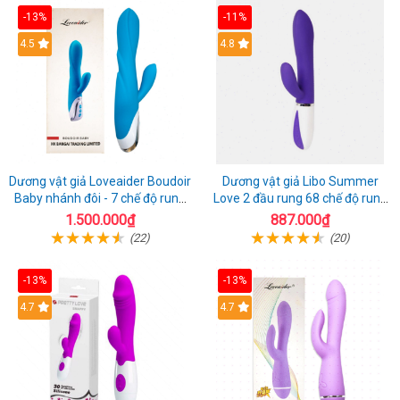
-13%
-11%
4.5
4.8
Dương vật giả Loveaider Boudoir
Dương vật giả Libo Summer
Baby nhánh đôi - 7 chế độ rung
Love 2 đầu rung 68 chế độ rung
sạc điện
sạc pin thỏa mãn
1.500.000₫
887.000₫
(22)
(20)
-13%
-13%
4.7
4.7