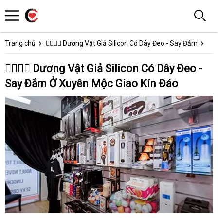
Trang chủ
👩‍❤️‍💋‍👨 Dương Vật Giả Silicon Có Dây Đeo - Say Đắm
👩‍❤️‍💋‍👨 Dương Vật Giả Silicon Có Dây Đeo -
Say Đắm Ở Xuyên Mộc Giao Kín Đáo