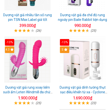
Dương vật giả nhiều tần số rung
Dương vật giả đa chế độ rung
pin TSN Max Label giá tốt
ngoáy pin Baile Rabbit tiện dụng
399.000₫
990.000₫
(26)
(25)
-13%
-13%
4.3
5
Dương vật giả rung xoay liếm
Dương vật giả dính tường thụt
sưởi ấm Leten Windmill đa chức
sạc điều khiển từ xa - Cyclone
năng
Fire
1.900.000₫
1.690.000₫
(25)
(23)