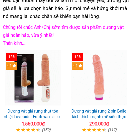
Nếu bạn muốn thay đổi và làm mới chuyện yêu, dương vật
giả sẽ là lựa chọn hoàn hảo. Sự mới mẻ và hứng khởi mà
nó mang lại chắc chắn sẽ khiến bạn hài lòng.
Chúng tôi chúc Anh/Chị sớm tìm được sản phẩm dương vật
giả hoàn hảo, vừa ý nhất!
Thân kính,...
-13%
-13%
Hot
4.6
Hot
4.6
Dương vật giả rung thụt tỏa
Dương vật giả rung 2 pin Baile
nhiệt Loveaider Footman silicon
kích thích mạnh mẽ siêu thực
an toàn
1.550.000₫
290.000₫
(159)
(117)