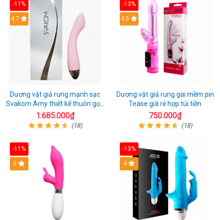
-11%
-13%
4.7
4.5
Dương vật giả rung mạnh sạc
Dương vật giả rung gai mềm pin
Svakom Amy thiết kế thuôn gọn
Tease giá rẻ hợp túi tiền
dễ dùng
1.685.000₫
750.000₫
(18)
(18)
-11%
-13%
5
4