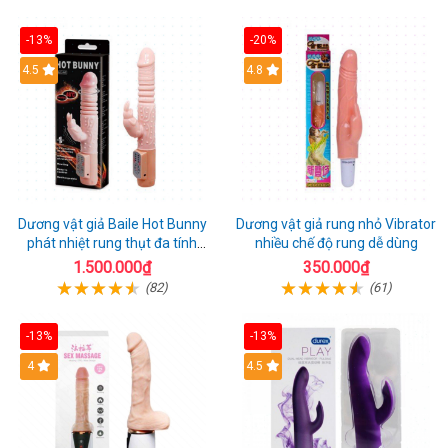
-13%
-20%
Hot
4.5
Hot
4.8
Dương vật giả Baile Hot Bunny
Dương vật giả rung nhỏ Vibrator
phát nhiệt rung thụt đa tính
nhiều chế độ rung dễ dùng
năng sạc điện
1.500.000₫
350.000₫
(82)
(61)
-13%
-13%
Hot
4
Hot
4.5