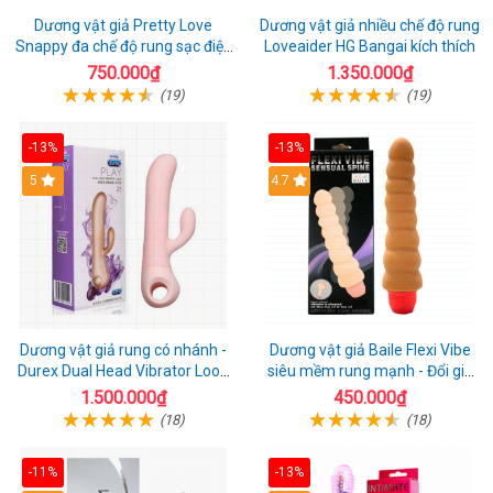
Dương vật giả Pretty Love
Dương vật giả nhiều chế độ rung
Snappy đa chế độ rung sạc điện
Loveaider HG Bangai kích thích
kích thích nữ
750.000₫
1.350.000₫
(19)
(19)
-13%
-13%
5
4.7
Dương vật giả rung có nhánh -
Dương vật giả Baile Flexi Vibe
Durex Dual Head Vibrator Loop
siêu mềm rung mạnh - Đổi gió
21
cuộc yêu mới
1.500.000₫
450.000₫
(18)
(18)
-11%
-13%