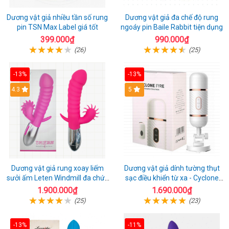
Dương vật giả nhiều tần số rung
Dương vật giả đa chế độ rung
pin TSN Max Label giá tốt
ngoáy pin Baile Rabbit tiện dụng
399.000₫
990.000₫
(26)
(25)
-13%
-13%
4.3
5
Dương vật giả rung xoay liếm
Dương vật giả dính tường thụt
sưởi ấm Leten Windmill đa chức
sạc điều khiển từ xa - Cyclone
năng
Fire
1.900.000₫
1.690.000₫
(25)
(23)
-13%
-11%