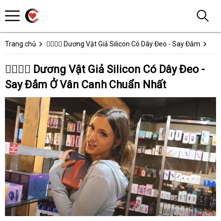
Trang chủ
👩‍❤️‍💋‍👨 Dương Vật Giả Silicon Có Dây Đeo - Say Đắm
👩‍❤️‍💋‍👨 Dương Vật Giả Silicon Có Dây Đeo -
Say Đắm Ở Vân Canh Chuẩn Nhất