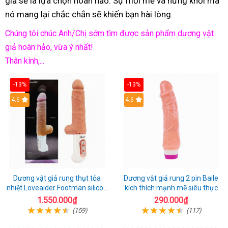
giả sẽ là lựa chọn hoàn hảo. Sự mới mẻ và hứng khởi mà
nó mang lại chắc chắn sẽ khiến bạn hài lòng.
Chúng tôi chúc Anh/Chị sớm tìm được sản phẩm dương vật
giả hoàn hảo, vừa ý nhất!
Thân kính,...
-13%
-13%
Hot
4.6
Hot
4.6
Dương vật giả rung thụt tỏa
Dương vật giả rung 2 pin Baile
nhiệt Loveaider Footman silicon
kích thích mạnh mẽ siêu thực
an toàn
1.550.000₫
290.000₫
(159)
(117)