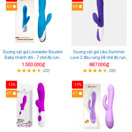
4.5
4.8
Dương vật giả Loveaider Boudoir
Dương vật giả Libo Summer
Baby nhánh đôi - 7 chế độ rung
Love 2 đầu rung 68 chế độ rung
sạc điện
sạc pin thỏa mãn
1.500.000₫
887.000₫
(22)
(20)
-13%
-13%
4.7
4.7