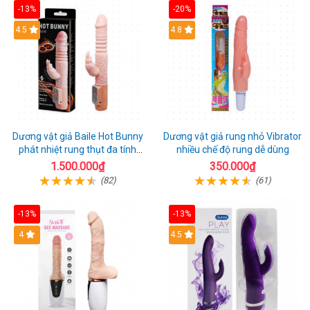
-13%
-20%
Hot
4.5
Hot
4.8
Dương vật giả Baile Hot Bunny
Dương vật giả rung nhỏ Vibrator
phát nhiệt rung thụt đa tính
nhiều chế độ rung dễ dùng
năng sạc điện
1.500.000₫
350.000₫
(82)
(61)
-13%
-13%
Hot
4
Hot
4.5