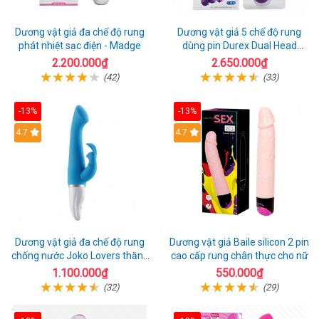
Dương vật giả đa chế độ rung
Dương vật giả 5 chế độ rung
phát nhiệt sạc điện - Madge
dùng pin Durex Dual Head
Pulsing
2.200.000₫
2.650.000₫
(42)
(33)
-13%
-13%
Hot
4.7
4.7
Dương vật giả đa chế độ rung
Dương vật giả Baile silicon 2 pin
chống nước Joko Lovers thăng
cao cấp rung chân thực cho nữ
hoa
1.100.000₫
550.000₫
(32)
(29)