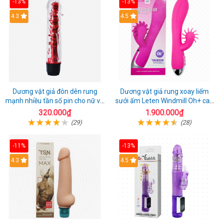
-13%
-13%
4.3
4.5
Dương vật giả đôn dên rung
Dương vật giả rung xoay liếm
mạnh nhiều tần số pin cho nữ và
sưởi ấm Leten Windmill Oh+ cao
cặp đôi
cấp
320.000₫
1.900.000₫
(29)
(28)
-11%
-13%
4.3
4.5