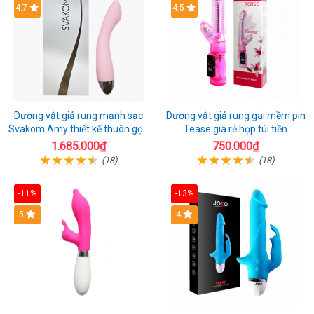
4.7
4.5
Dương vật giả rung mạnh sạc
Dương vật giả rung gai mềm pin
Svakom Amy thiết kế thuôn gọn
Tease giá rẻ hợp túi tiền
dễ dùng
1.685.000₫
750.000₫
(18)
(18)
-11%
-13%
5
4