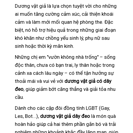
Dương vật giả là lựa chọn tuyệt vời cho những
ai muốn tăng cường cảm xúc, cải thiện khoái
cảm và làm mới mối quan hệ phòng the. Đặc
biệt, nó hỗ trợ hiệu quả trong những giai đoạn
khó khăn như chồng yếu sinh lý, phụ nữ sau
sinh hoặc thời kỳ mãn kinh.
Những chị em "vườn không nhà trống" – sống
độc thân, chưa có bạn trai, ly thân hoặc trong
cảnh xa cách lâu ngày – có thể tận hưởng sự
thoải mái và vui vẻ với
dương vật giả có dây
đeo
, giúp giảm bớt căng thẳng và giải tỏa nhu
cầu.
Dành cho các cặp đôi đồng tính LGBT (Gay,
Les, Bot...),
dương vật giả dây đeo
là món quà
hoàn hảo giúp cả hai thêm phần gắn bó và trải
nghiệm những khoảnh khắc đầy lãng mạn, giúp