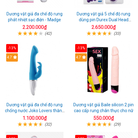
Dương vật giả đa chế độ rung
Dương vật giả 5 chế độ rung
phát nhiệt sạc điện - Madge
dùng pin Durex Dual Head
Pulsing
2.200.000₫
2.650.000₫
(42)
(33)
-13%
-13%
Hot
4.7
4.7
Dương vật giả đa chế độ rung
Dương vật giả Baile silicon 2 pin
chống nước Joko Lovers thăng
cao cấp rung chân thực cho nữ
hoa
1.100.000₫
550.000₫
(32)
(29)