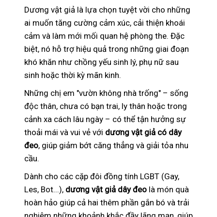
Dương vật giả là lựa chọn tuyệt vời cho những
ai muốn tăng cường cảm xúc, cải thiện khoái
cảm và làm mới mối quan hệ phòng the. Đặc
biệt, nó hỗ trợ hiệu quả trong những giai đoạn
khó khăn như chồng yếu sinh lý, phụ nữ sau
sinh hoặc thời kỳ mãn kinh.
Những chị em "vườn không nhà trống" – sống
độc thân, chưa có bạn trai, ly thân hoặc trong
cảnh xa cách lâu ngày – có thể tận hưởng sự
thoải mái và vui vẻ với
dương vật giả có dây
đeo
, giúp giảm bớt căng thẳng và giải tỏa nhu
cầu.
Dành cho các cặp đôi đồng tính LGBT (Gay,
Les, Bot...),
dương vật giả dây đeo
là món quà
hoàn hảo giúp cả hai thêm phần gắn bó và trải
nghiệm những khoảnh khắc đầy lãng mạn, giúp