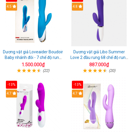
4.5
4.8
Dương vật giả Loveaider Boudoir
Dương vật giả Libo Summer
Baby nhánh đôi - 7 chế độ rung
Love 2 đầu rung 68 chế độ rung
sạc điện
sạc pin thỏa mãn
1.500.000₫
887.000₫
(22)
(20)
-13%
-13%
4.7
4.7