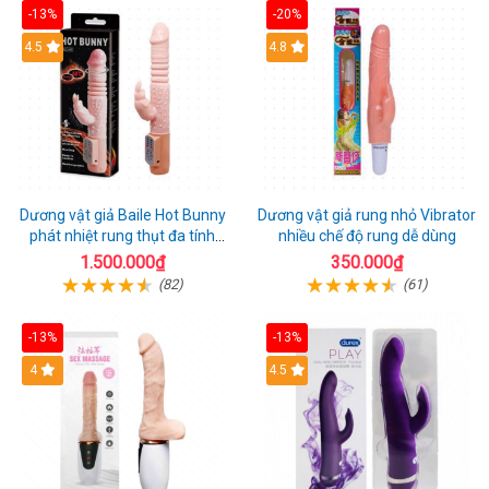
-13%
-20%
Hot
4.5
Hot
4.8
Dương vật giả Baile Hot Bunny
Dương vật giả rung nhỏ Vibrator
phát nhiệt rung thụt đa tính
nhiều chế độ rung dễ dùng
năng sạc điện
1.500.000₫
350.000₫
(82)
(61)
-13%
-13%
Hot
4
Hot
4.5