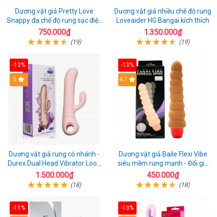
Dương vật giả Pretty Love
Dương vật giả nhiều chế độ rung
Snappy đa chế độ rung sạc điện
Loveaider HG Bangai kích thích
kích thích nữ
750.000₫
1.350.000₫
(19)
(19)
-13%
-13%
5
4.7
Dương vật giả rung có nhánh -
Dương vật giả Baile Flexi Vibe
Durex Dual Head Vibrator Loop
siêu mềm rung mạnh - Đổi gió
21
cuộc yêu mới
1.500.000₫
450.000₫
(18)
(18)
-11%
-13%