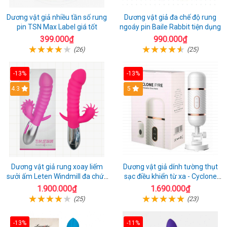
Dương vật giả nhiều tần số rung
Dương vật giả đa chế độ rung
pin TSN Max Label giá tốt
ngoáy pin Baile Rabbit tiện dụng
399.000₫
990.000₫
(26)
(25)
-13%
-13%
4.3
5
Dương vật giả rung xoay liếm
Dương vật giả dính tường thụt
sưởi ấm Leten Windmill đa chức
sạc điều khiển từ xa - Cyclone
năng
Fire
1.900.000₫
1.690.000₫
(25)
(23)
-13%
-11%