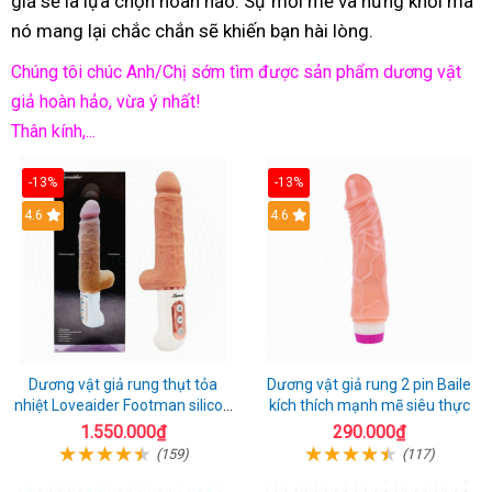
giả sẽ là lựa chọn hoàn hảo. Sự mới mẻ và hứng khởi mà
nó mang lại chắc chắn sẽ khiến bạn hài lòng.
Chúng tôi chúc Anh/Chị sớm tìm được sản phẩm dương vật
giả hoàn hảo, vừa ý nhất!
Thân kính,...
-13%
-13%
Hot
4.6
Hot
4.6
Dương vật giả rung thụt tỏa
Dương vật giả rung 2 pin Baile
nhiệt Loveaider Footman silicon
kích thích mạnh mẽ siêu thực
an toàn
1.550.000₫
290.000₫
(159)
(117)