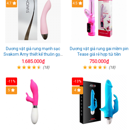
4.7
4.5
Dương vật giả rung mạnh sạc
Dương vật giả rung gai mềm pin
Svakom Amy thiết kế thuôn gọn
Tease giá rẻ hợp túi tiền
dễ dùng
1.685.000₫
750.000₫
(18)
(18)
-11%
-13%
5
4