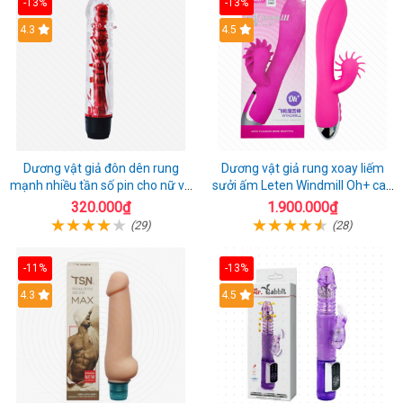
-13%
-13%
4.3
4.5
Dương vật giả đôn dên rung
Dương vật giả rung xoay liếm
mạnh nhiều tần số pin cho nữ và
sưởi ấm Leten Windmill Oh+ cao
cặp đôi
cấp
320.000₫
1.900.000₫
(29)
(28)
-11%
-13%
4.3
4.5