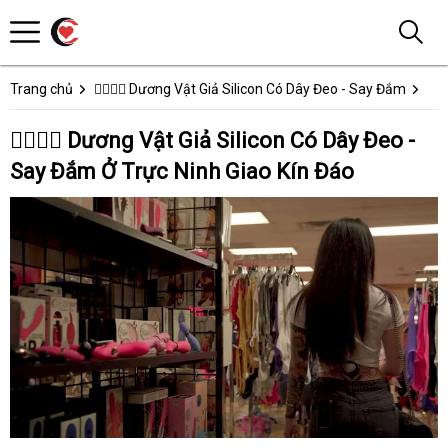
Trang chủ
👩‍❤️‍💋‍👨 Dương Vật Giả Silicon Có Dây Đeo - Say Đắm
👩‍❤️‍💋‍👨 Dương Vật Giả Silicon Có Dây Đeo -
Say Đắm Ở Trực Ninh Giao Kín Đáo