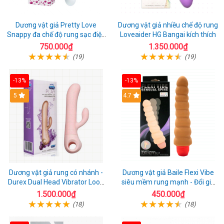
Dương vật giả Pretty Love
Dương vật giả nhiều chế độ rung
Snappy đa chế độ rung sạc điện
Loveaider HG Bangai kích thích
kích thích nữ
750.000₫
1.350.000₫
(19)
(19)
-13%
-13%
5
4.7
Dương vật giả rung có nhánh -
Dương vật giả Baile Flexi Vibe
Durex Dual Head Vibrator Loop
siêu mềm rung mạnh - Đổi gió
21
cuộc yêu mới
1.500.000₫
450.000₫
(18)
(18)