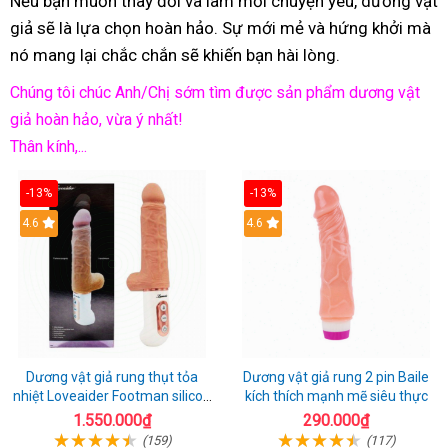
Nếu bạn muốn thay đổi và làm mới chuyện yêu, dương vật
giả sẽ là lựa chọn hoàn hảo. Sự mới mẻ và hứng khởi mà
nó mang lại chắc chắn sẽ khiến bạn hài lòng.
Chúng tôi chúc Anh/Chị sớm tìm được sản phẩm dương vật
giả hoàn hảo, vừa ý nhất!
Thân kính,...
-13%
-13%
Hot
4.6
Hot
4.6
Dương vật giả rung thụt tỏa
Dương vật giả rung 2 pin Baile
nhiệt Loveaider Footman silicon
kích thích mạnh mẽ siêu thực
an toàn
1.550.000₫
290.000₫
(159)
(117)