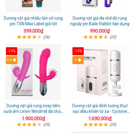
Dương vật giả nhiều tần số rung
Dương vật giả đa chế độ rung
pin TSN Max Label giá tốt
ngoáy pin Baile Rabbit tiện dụng
399.000₫
990.000₫
(26)
(25)
-13%
-13%
4.3
5
Dương vật giả rung xoay liếm
Dương vật giả dính tường thụt
sưởi ấm Leten Windmill đa chức
sạc điều khiển từ xa - Cyclone
năng
Fire
1.900.000₫
1.690.000₫
(25)
(23)