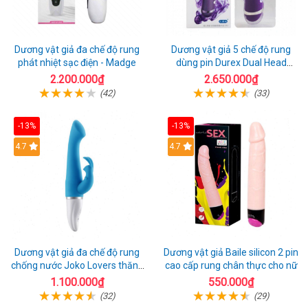
Dương vật giả đa chế độ rung
Dương vật giả 5 chế độ rung
phát nhiệt sạc điện - Madge
dùng pin Durex Dual Head
Pulsing
2.200.000₫
2.650.000₫
(42)
(33)
-13%
-13%
Hot
4.7
4.7
Dương vật giả đa chế độ rung
Dương vật giả Baile silicon 2 pin
chống nước Joko Lovers thăng
cao cấp rung chân thực cho nữ
hoa
1.100.000₫
550.000₫
(32)
(29)