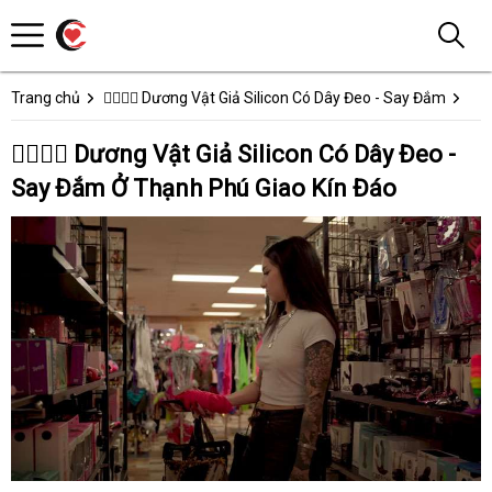
Trang chủ
👩‍❤️‍💋‍👨 Dương Vật Giả Silicon Có Dây Đeo - Say Đắm
👩‍❤️‍💋‍👨 Dương Vật Giả Silicon Có Dây Đeo -
Say Đắm Ở Thạnh Phú Giao Kín Đáo