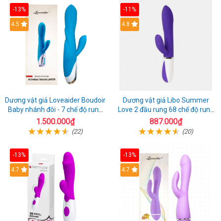
-13%
-11%
4.5
4.8
Dương vật giả Loveaider Boudoir
Dương vật giả Libo Summer
Baby nhánh đôi - 7 chế độ rung
Love 2 đầu rung 68 chế độ rung
sạc điện
sạc pin thỏa mãn
1.500.000₫
887.000₫
(22)
(20)
-13%
-13%
4.7
4.7