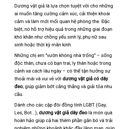
Dương vật giả là lựa chọn tuyệt vời cho những
ai muốn tăng cường cảm xúc, cải thiện khoái
cảm và làm mới mối quan hệ phòng the. Đặc
biệt, nó hỗ trợ hiệu quả trong những giai đoạn
khó khăn như chồng yếu sinh lý, phụ nữ sau
sinh hoặc thời kỳ mãn kinh.
Những chị em "vườn không nhà trống" – sống
độc thân, chưa có bạn trai, ly thân hoặc trong
cảnh xa cách lâu ngày – có thể tận hưởng sự
thoải mái và vui vẻ với
dương vật giả có dây
đeo
, giúp giảm bớt căng thẳng và giải tỏa nhu
cầu.
Dành cho các cặp đôi đồng tính LGBT (Gay,
Les, Bot...),
dương vật giả dây đeo
là món quà
hoàn hảo giúp cả hai thêm phần gắn bó và trải
nghiệm những khoảnh khắc đầy lãng mạn, giúp