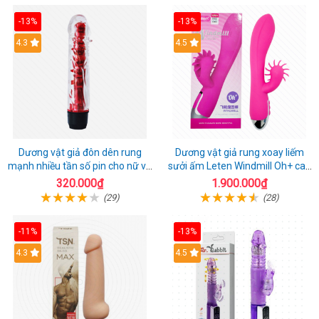
-13%
-13%
4.3
4.5
Dương vật giả đôn dên rung
Dương vật giả rung xoay liếm
mạnh nhiều tần số pin cho nữ và
sưởi ấm Leten Windmill Oh+ cao
cặp đôi
cấp
320.000₫
1.900.000₫
(29)
(28)
-11%
-13%
4.3
4.5