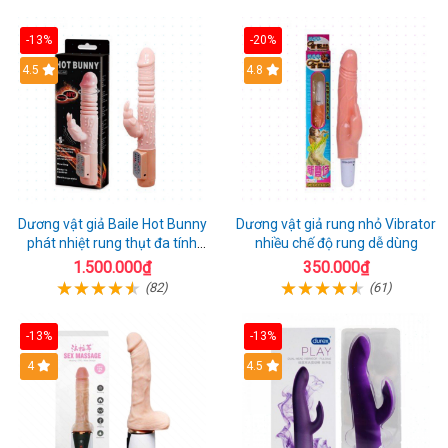
-13%
-20%
Hot
4.5
Hot
4.8
Dương vật giả Baile Hot Bunny
Dương vật giả rung nhỏ Vibrator
phát nhiệt rung thụt đa tính
nhiều chế độ rung dễ dùng
năng sạc điện
1.500.000₫
350.000₫
(82)
(61)
-13%
-13%
Hot
4
Hot
4.5