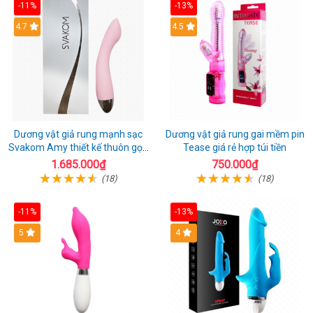
-11%
-13%
4.7
4.5
Dương vật giả rung mạnh sạc
Dương vật giả rung gai mềm pin
Svakom Amy thiết kế thuôn gọn
Tease giá rẻ hợp túi tiền
dễ dùng
1.685.000₫
750.000₫
(18)
(18)
-11%
-13%
5
4