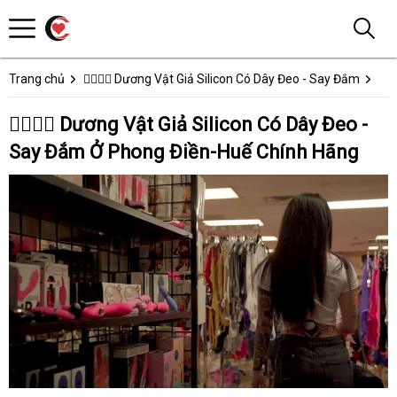
Trang chủ
👩‍❤️‍💋‍👨 Dương Vật Giả Silicon Có Dây Đeo - Say Đắm
👩‍❤️‍💋‍👨 Dương Vật Giả Silicon Có Dây Đeo -
Say Đắm Ở Phong Điền-Huế Chính Hãng