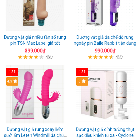
Dương vật giả nhiều tần số rung
Dương vật giả đa chế độ rung
pin TSN Max Label giá tốt
ngoáy pin Baile Rabbit tiện dụng
399.000₫
990.000₫
(26)
(25)
-13%
-13%
4.3
5
Dương vật giả rung xoay liếm
Dương vật giả dính tường thụt
sưởi ấm Leten Windmill đa chức
sạc điều khiển từ xa - Cyclone