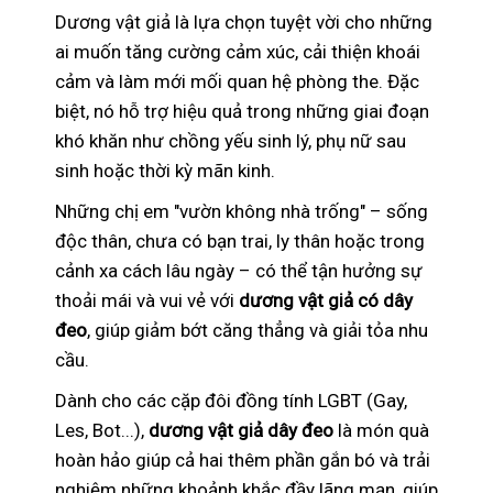
Dương vật giả là lựa chọn tuyệt vời cho những
ai muốn tăng cường cảm xúc, cải thiện khoái
cảm và làm mới mối quan hệ phòng the. Đặc
biệt, nó hỗ trợ hiệu quả trong những giai đoạn
khó khăn như chồng yếu sinh lý, phụ nữ sau
sinh hoặc thời kỳ mãn kinh.
Những chị em "vườn không nhà trống" – sống
độc thân, chưa có bạn trai, ly thân hoặc trong
cảnh xa cách lâu ngày – có thể tận hưởng sự
thoải mái và vui vẻ với
dương vật giả có dây
đeo
, giúp giảm bớt căng thẳng và giải tỏa nhu
cầu.
Dành cho các cặp đôi đồng tính LGBT (Gay,
Les, Bot...),
dương vật giả dây đeo
là món quà
hoàn hảo giúp cả hai thêm phần gắn bó và trải
nghiệm những khoảnh khắc đầy lãng mạn, giúp