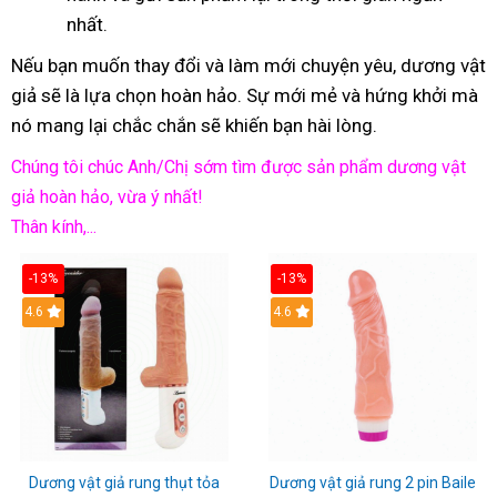
nhất.
Nếu bạn muốn thay đổi và làm mới chuyện yêu, dương vật
giả sẽ là lựa chọn hoàn hảo. Sự mới mẻ và hứng khởi mà
nó mang lại chắc chắn sẽ khiến bạn hài lòng.
Chúng tôi chúc Anh/Chị sớm tìm được sản phẩm dương vật
giả hoàn hảo, vừa ý nhất!
Thân kính,...
-13%
-13%
Hot
4.6
Hot
4.6
Dương vật giả rung thụt tỏa
Dương vật giả rung 2 pin Baile