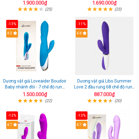
năng
Fire
1.900.000₫
1.690.000₫
(25)
(23)
-13%
-11%
4.5
4.8
Dương vật giả Loveaider Boudoir
Dương vật giả Libo Summer
Baby nhánh đôi - 7 chế độ rung
Love 2 đầu rung 68 chế độ rung
sạc điện
sạc pin thỏa mãn
1.500.000₫
887.000₫
(22)
(20)
-13%
-13%
4.7
4.7