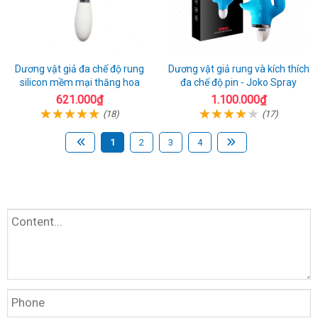
Dương vật giả đa chế độ rung
Dương vật giả rung và kích thích
silicon mềm mại thăng hoa
đa chế độ pin - Joko Spray
621.000₫
1.100.000₫
(18)
(17)
1
2
3
4