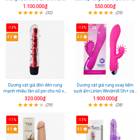
hoa
1.100.000₫
550.000₫
(32)
(29)
-13%
-13%
4.3
4.5
Dương vật giả đôn dên rung
Dương vật giả rung xoay liếm
mạnh nhiều tần số pin cho nữ và
sưởi ấm Leten Windmill Oh+ cao
cặp đôi
cấp
320.000₫
1.900.000₫
(29)
(28)
-11%
-13%
4.3
4.5