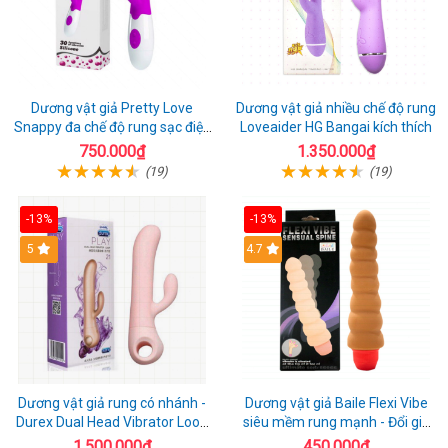
Dương vật giả Pretty Love
Dương vật giả nhiều chế độ rung
Snappy đa chế độ rung sạc điện
Loveaider HG Bangai kích thích
kích thích nữ
750.000₫
1.350.000₫
(19)
(19)
-13%
-13%
5
4.7
Dương vật giả rung có nhánh -
Dương vật giả Baile Flexi Vibe
Durex Dual Head Vibrator Loop
siêu mềm rung mạnh - Đổi gió
21
cuộc yêu mới
1.500.000₫
450.000₫