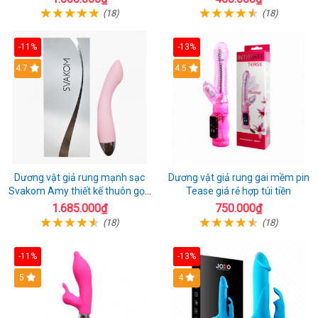
(18)
(18)
-11%
-13%
4.7
4.5
Dương vật giả rung mạnh sạc
Dương vật giả rung gai mềm pin
Svakom Amy thiết kế thuôn gọn
Tease giá rẻ hợp túi tiền
dễ dùng
1.685.000₫
750.000₫
(18)
(18)
-11%
-13%
5
4