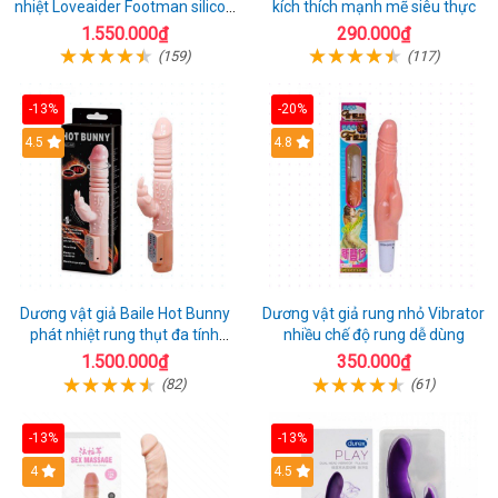
nhiệt Loveaider Footman silicon
kích thích mạnh mẽ siêu thực
an toàn
1.550.000₫
290.000₫
(159)
(117)
-13%
-20%
Hot
4.5
Hot
4.8
Dương vật giả Baile Hot Bunny
Dương vật giả rung nhỏ Vibrator
phát nhiệt rung thụt đa tính
nhiều chế độ rung dễ dùng
năng sạc điện
1.500.000₫
350.000₫
(82)
(61)
-13%
-13%
Hot
4
Hot
4.5