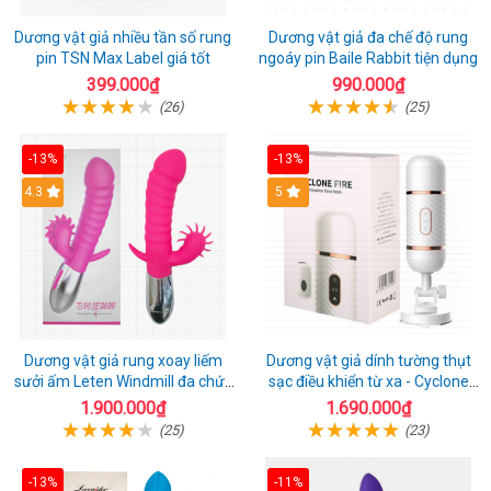
Dương vật giả nhiều tần số rung
Dương vật giả đa chế độ rung
pin TSN Max Label giá tốt
ngoáy pin Baile Rabbit tiện dụng
399.000₫
990.000₫
(26)
(25)
-13%
-13%
4.3
5
Dương vật giả rung xoay liếm
Dương vật giả dính tường thụt
sưởi ấm Leten Windmill đa chức
sạc điều khiển từ xa - Cyclone
năng
Fire
1.900.000₫
1.690.000₫
(25)
(23)
-13%
-11%