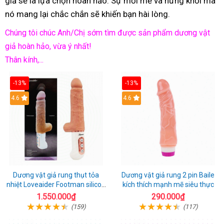
giả sẽ là lựa chọn hoàn hảo. Sự mới mẻ và hứng khởi mà
nó mang lại chắc chắn sẽ khiến bạn hài lòng.
Chúng tôi chúc Anh/Chị sớm tìm được sản phẩm dương vật
giả hoàn hảo, vừa ý nhất!
Thân kính,...
-13%
-13%
Hot
4.6
Hot
4.6
Dương vật giả rung thụt tỏa
Dương vật giả rung 2 pin Baile
nhiệt Loveaider Footman silicon
kích thích mạnh mẽ siêu thực
an toàn
1.550.000₫
290.000₫
(159)
(117)