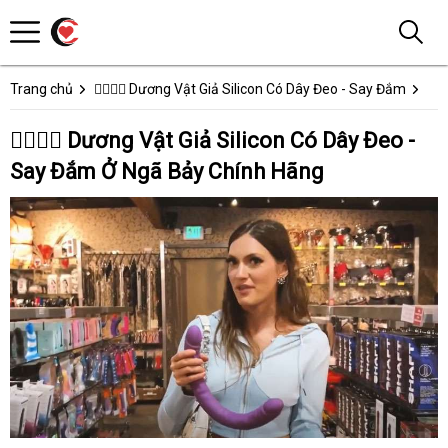
Trang chủ
👩‍❤️‍💋‍👨 Dương Vật Giả Silicon Có Dây Đeo - Say Đắm
👩‍❤️‍💋‍👨 Dương Vật Giả Silicon Có Dây Đeo -
Say Đắm Ở Ngã Bảy Chính Hãng