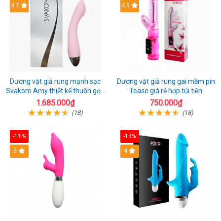
4.7
4.5
Dương vật giả rung mạnh sạc
Dương vật giả rung gai mềm pin
Svakom Amy thiết kế thuôn gọn
Tease giá rẻ hợp túi tiền
dễ dùng
1.685.000₫
750.000₫
(18)
(18)
-11%
-13%
5
4