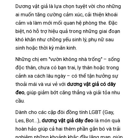
Dương vật giả là lựa chọn tuyệt vời cho những
ai muốn tăng cường cảm xúc, cải thiện khoái
cảm và làm mới mối quan hệ phòng the. Đặc
biệt, nó hỗ trợ hiệu quả trong những giai đoạn
khó khăn như chồng yếu sinh lý, phụ nữ sau
sinh hoặc thời kỳ mãn kinh.
Những chị em "vườn không nhà trống" – sống
độc thân, chưa có bạn trai, ly thân hoặc trong
cảnh xa cách lâu ngày – có thể tận hưởng sự
thoải mái và vui vẻ với
dương vật giả có dây
đeo
, giúp giảm bớt căng thẳng và giải tỏa nhu
cầu.
Dành cho các cặp đôi đồng tính LGBT (Gay,
Les, Bot...),
dương vật giả dây đeo
là món quà
hoàn hảo giúp cả hai thêm phần gắn bó và trải
nghiệm những khoảnh khắc đầy lãng mạn, giúp