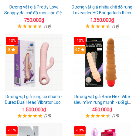
Dương vật giả Pretty Love
Dương vật giả nhiều chế độ rung
Snappy đa chế độ rung sạc điện
Loveaider HG Bangai kích thích
kích thích nữ
750.000₫
1.350.000₫
(19)
(19)
-13%
-13%
5
4.7
Dương vật giả rung có nhánh -
Dương vật giả Baile Flexi Vibe
Durex Dual Head Vibrator Loop
siêu mềm rung mạnh - Đổi gió
21
cuộc yêu mới
1.500.000₫
450.000₫
(18)
(18)
-11%
-13%