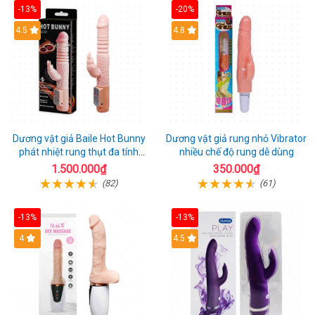
-13%
-20%
Hot
4.5
Hot
4.8
Dương vật giả Baile Hot Bunny
Dương vật giả rung nhỏ Vibrator
phát nhiệt rung thụt đa tính
nhiều chế độ rung dễ dùng
năng sạc điện
1.500.000₫
350.000₫
(82)
(61)
-13%
-13%
Hot
4
Hot
4.5