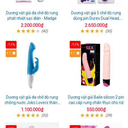
Dương vật giả đa chế độ rung
Dương vật giả 5 chế độ rung
phát nhiệt sạc điện - Madge
dùng pin Durex Dual Head
Pulsing
2.200.000₫
2.650.000₫
(42)
(33)
-13%
-13%
Hot
4.7
4.7
Dương vật giả đa chế độ rung
Dương vật giả Baile silicon 2 pin
chống nước Joko Lovers thăng
cao cấp rung chân thực cho nữ
hoa
1.100.000₫
550.000₫
(32)
(29)