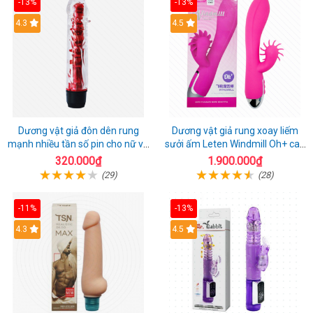
-13%
-13%
4.3
4.5
Dương vật giả đôn dên rung
Dương vật giả rung xoay liếm
mạnh nhiều tần số pin cho nữ và
sưởi ấm Leten Windmill Oh+ cao
cặp đôi
cấp
320.000₫
1.900.000₫
(29)
(28)
-11%
-13%
4.3
4.5