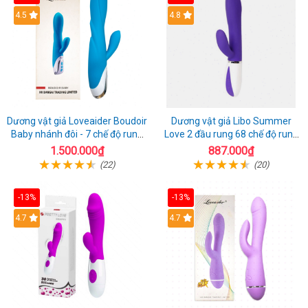
4.5
4.8
Dương vật giả Loveaider Boudoir
Dương vật giả Libo Summer
Baby nhánh đôi - 7 chế độ rung
Love 2 đầu rung 68 chế độ rung
sạc điện
sạc pin thỏa mãn
1.500.000₫
887.000₫
(22)
(20)
-13%
-13%
4.7
4.7