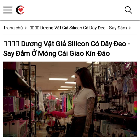
Trang chủ
👩‍❤️‍💋‍👨 Dương Vật Giả Silicon Có Dây Đeo - Say Đắm
👩‍❤️‍💋‍👨 Dương Vật Giả Silicon Có Dây Đeo -
Say Đắm Ở Móng Cái Giao Kín Đáo