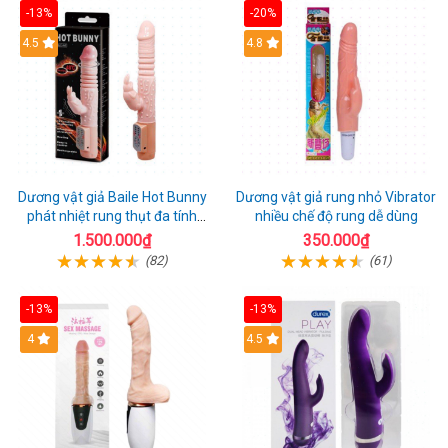
-13%
-20%
Hot
4.5
Hot
4.8
Dương vật giả Baile Hot Bunny
Dương vật giả rung nhỏ Vibrator
phát nhiệt rung thụt đa tính
nhiều chế độ rung dễ dùng
năng sạc điện
1.500.000₫
350.000₫
(82)
(61)
-13%
-13%
Hot
4
Hot
4.5