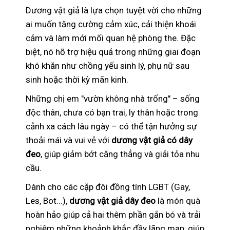
Dương vật giả là lựa chọn tuyệt vời cho những
ai muốn tăng cường cảm xúc, cải thiện khoái
cảm và làm mới mối quan hệ phòng the. Đặc
biệt, nó hỗ trợ hiệu quả trong những giai đoạn
khó khăn như chồng yếu sinh lý, phụ nữ sau
sinh hoặc thời kỳ mãn kinh.
Những chị em "vườn không nhà trống" – sống
độc thân, chưa có bạn trai, ly thân hoặc trong
cảnh xa cách lâu ngày – có thể tận hưởng sự
thoải mái và vui vẻ với
dương vật giả có dây
đeo
, giúp giảm bớt căng thẳng và giải tỏa nhu
cầu.
Dành cho các cặp đôi đồng tính LGBT (Gay,
Les, Bot...),
dương vật giả dây đeo
là món quà
hoàn hảo giúp cả hai thêm phần gắn bó và trải
nghiệm những khoảnh khắc đầy lãng mạn, giúp