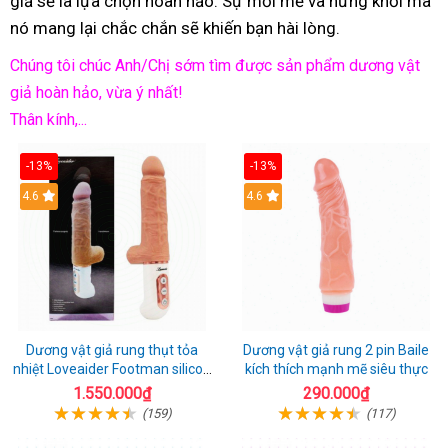
giả sẽ là lựa chọn hoàn hảo. Sự mới mẻ và hứng khởi mà
nó mang lại chắc chắn sẽ khiến bạn hài lòng.
Chúng tôi chúc Anh/Chị sớm tìm được sản phẩm dương vật
giả hoàn hảo, vừa ý nhất!
Thân kính,...
-13%
-13%
Hot
4.6
Hot
4.6
Dương vật giả rung thụt tỏa
Dương vật giả rung 2 pin Baile
nhiệt Loveaider Footman silicon
kích thích mạnh mẽ siêu thực
an toàn
1.550.000₫
290.000₫
(159)
(117)