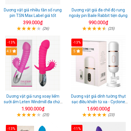
Dương vật giả nhiều tần số rung
Dương vật giả đa chế độ rung
pin TSN Max Label giá tốt
ngoáy pin Baile Rabbit tiện dụng
399.000₫
990.000₫
(26)
(25)
-13%
-13%
4.3
5
Dương vật giả rung xoay liếm
Dương vật giả dính tường thụt
sưởi ấm Leten Windmill đa chức
sạc điều khiển từ xa - Cyclone
năng
Fire
1.900.000₫
1.690.000₫
(25)
(23)
-13%
-11%