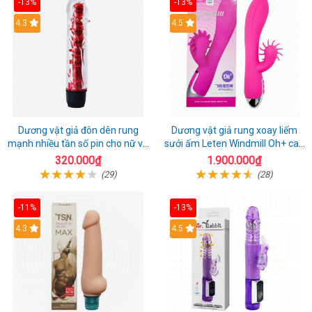
-13%
-13%
4.3
4.5
Dương vật giả đôn dên rung
Dương vật giả rung xoay liếm
mạnh nhiều tần số pin cho nữ và
sưởi ấm Leten Windmill Oh+ cao
cặp đôi
cấp
320.000₫
1.900.000₫
(29)
(28)
-11%
-13%
4.3
4.5