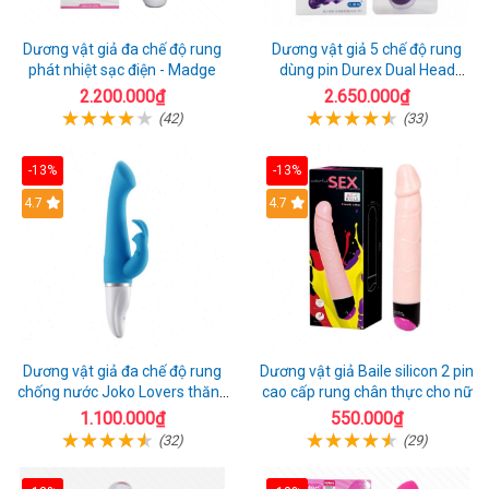
Dương vật giả đa chế độ rung
Dương vật giả 5 chế độ rung
phát nhiệt sạc điện - Madge
dùng pin Durex Dual Head
Pulsing
2.200.000₫
2.650.000₫
(42)
(33)
-13%
-13%
Hot
4.7
4.7
Dương vật giả đa chế độ rung
Dương vật giả Baile silicon 2 pin
chống nước Joko Lovers thăng
cao cấp rung chân thực cho nữ
hoa
1.100.000₫
550.000₫
(32)
(29)