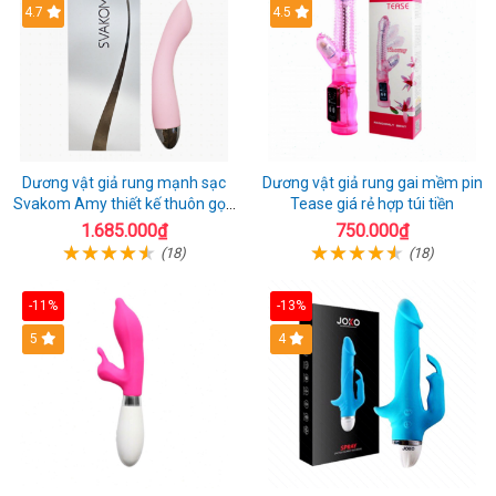
4.7
4.5
Dương vật giả rung mạnh sạc
Dương vật giả rung gai mềm pin
Svakom Amy thiết kế thuôn gọn
Tease giá rẻ hợp túi tiền
dễ dùng
1.685.000₫
750.000₫
(18)
(18)
-11%
-13%
5
4