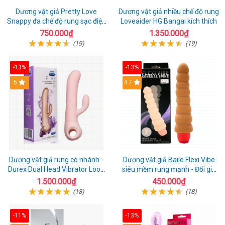
Dương vật giả Pretty Love
Dương vật giả nhiều chế độ rung
Snappy đa chế độ rung sạc điện
Loveaider HG Bangai kích thích
kích thích nữ
750.000₫
1.350.000₫
(19)
(19)
-13%
-13%
5
4.7
Dương vật giả rung có nhánh -
Dương vật giả Baile Flexi Vibe
Durex Dual Head Vibrator Loop
siêu mềm rung mạnh - Đổi gió
21
cuộc yêu mới
1.500.000₫
450.000₫
(18)
(18)
-11%
-13%