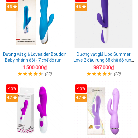
4.5
4.8
Dương vật giả Loveaider Boudoir
Dương vật giả Libo Summer
Baby nhánh đôi - 7 chế độ rung
Love 2 đầu rung 68 chế độ rung
sạc điện
sạc pin thỏa mãn
1.500.000₫
887.000₫
(22)
(20)
-13%
-13%
4.7
4.7