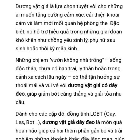
Dương vật giả là lựa chọn tuyệt vời cho những
ai muốn tăng cường cảm xúc, cải thiện khoái
cảm và làm mới mối quan hệ phòng the. Đặc
biệt, nó hỗ trợ hiệu quả trong những giai đoạn
khó khăn như chồng yếu sinh lý, phụ nữ sau
sinh hoặc thời kỳ mãn kinh.
Những chị em "vườn không nhà trống" – sống
độc thân, chưa có bạn trai, ly thân hoặc trong
cảnh xa cách lâu ngày – có thể tận hưởng sự
thoải mái và vui vẻ với
dương vật giả có dây
đeo
, giúp giảm bớt căng thẳng và giải tỏa nhu
cầu.
Dành cho các cặp đôi đồng tính LGBT (Gay,
Les, Bot...),
dương vật giả dây đeo
là món quà
hoàn hảo giúp cả hai thêm phần gắn bó và trải
nghiệm những khoảnh khắc đầy lãng mạn, giúp