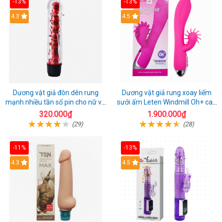
-13%
-13%
4.3
4.5
Dương vật giả đôn dên rung
Dương vật giả rung xoay liếm
mạnh nhiều tần số pin cho nữ và
sưởi ấm Leten Windmill Oh+ cao
cặp đôi
cấp
320.000₫
1.900.000₫
(29)
(28)
-11%
-13%
4.3
4.5