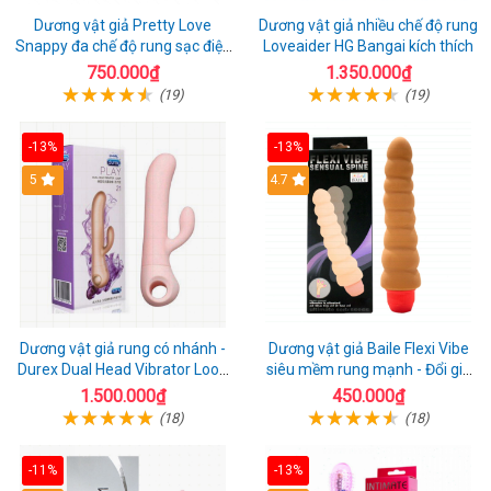
Dương vật giả Pretty Love
Dương vật giả nhiều chế độ rung
Snappy đa chế độ rung sạc điện
Loveaider HG Bangai kích thích
kích thích nữ
750.000₫
1.350.000₫
(19)
(19)
-13%
-13%
5
4.7
Dương vật giả rung có nhánh -
Dương vật giả Baile Flexi Vibe
Durex Dual Head Vibrator Loop
siêu mềm rung mạnh - Đổi gió
21
cuộc yêu mới
1.500.000₫
450.000₫
(18)
(18)
-11%
-13%