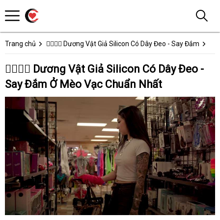
Trang chủ
👩‍❤️‍💋‍👨 Dương Vật Giả Silicon Có Dây Đeo - Say Đắm
👩‍❤️‍💋‍👨 Dương Vật Giả Silicon Có Dây Đeo -
Say Đắm Ở Mèo Vạc Chuẩn Nhất