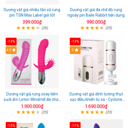
Dương vật giả nhiều tần số rung
Dương vật giả đa chế độ rung
pin TSN Max Label giá tốt
ngoáy pin Baile Rabbit tiện dụng
399.000₫
990.000₫
(26)
(25)
-13%
-13%
4.3
5
Dương vật giả rung xoay liếm
Dương vật giả dính tường thụt
sưởi ấm Leten Windmill đa chức
sạc điều khiển từ xa - Cyclone
năng
Fire
1.900.000₫
1.690.000₫
(25)
(23)
-13%
-11%