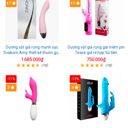
4.7
4.5
Dương vật giả rung mạnh sạc
Dương vật giả rung gai mềm pin
Svakom Amy thiết kế thuôn gọn
Tease giá rẻ hợp túi tiền
dễ dùng
1.685.000₫
750.000₫
(18)
(18)
-11%
-13%
5
4