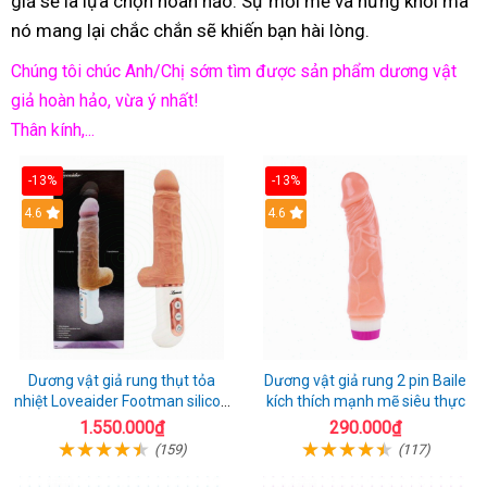
giả sẽ là lựa chọn hoàn hảo. Sự mới mẻ và hứng khởi mà
nó mang lại chắc chắn sẽ khiến bạn hài lòng.
Chúng tôi chúc Anh/Chị sớm tìm được sản phẩm dương vật
giả hoàn hảo, vừa ý nhất!
Thân kính,...
-13%
-13%
Hot
4.6
Hot
4.6
Dương vật giả rung thụt tỏa
Dương vật giả rung 2 pin Baile
nhiệt Loveaider Footman silicon
kích thích mạnh mẽ siêu thực
an toàn
1.550.000₫
290.000₫
(159)
(117)