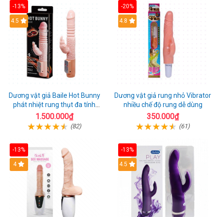
-13%
-20%
Hot
4.5
Hot
4.8
Dương vật giả Baile Hot Bunny
Dương vật giả rung nhỏ Vibrator
phát nhiệt rung thụt đa tính
nhiều chế độ rung dễ dùng
năng sạc điện
1.500.000₫
350.000₫
(82)
(61)
-13%
-13%
Hot
4
Hot
4.5