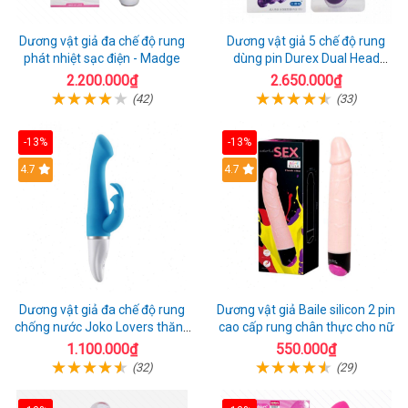
Dương vật giả đa chế độ rung
Dương vật giả 5 chế độ rung
phát nhiệt sạc điện - Madge
dùng pin Durex Dual Head
Pulsing
2.200.000₫
2.650.000₫
(42)
(33)
-13%
-13%
Hot
4.7
4.7
Dương vật giả đa chế độ rung
Dương vật giả Baile silicon 2 pin
chống nước Joko Lovers thăng
cao cấp rung chân thực cho nữ
hoa
1.100.000₫
550.000₫
(32)
(29)