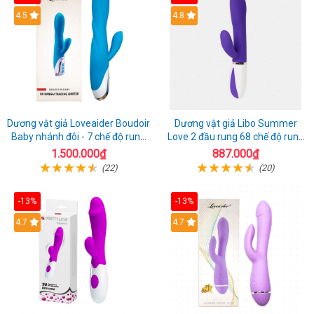
4.5
4.8
Dương vật giả Loveaider Boudoir
Dương vật giả Libo Summer
Baby nhánh đôi - 7 chế độ rung
Love 2 đầu rung 68 chế độ rung
sạc điện
sạc pin thỏa mãn
1.500.000₫
887.000₫
(22)
(20)
-13%
-13%
4.7
4.7