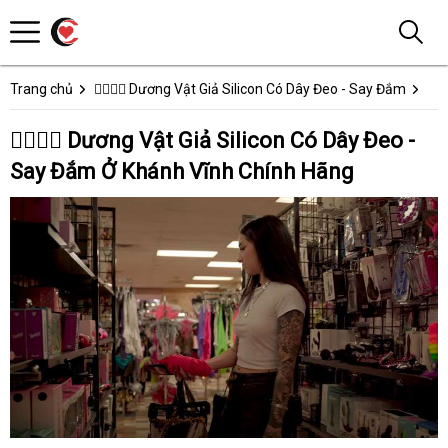
Trang chủ
👩‍❤️‍💋‍👨 Dương Vật Giả Silicon Có Dây Đeo - Say Đắm
👩‍❤️‍💋‍👨 Dương Vật Giả Silicon Có Dây Đeo -
Say Đắm Ở Khánh Vĩnh Chính Hãng