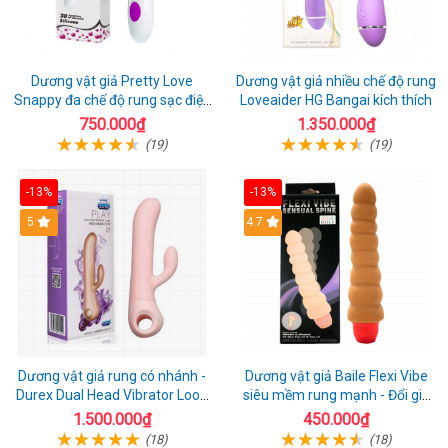
Dương vật giả Pretty Love
Dương vật giả nhiều chế độ rung
Snappy đa chế độ rung sạc điện
Loveaider HG Bangai kích thích
kích thích nữ
750.000₫
1.350.000₫
(19)
(19)
-13%
-13%
5
4.7
Dương vật giả rung có nhánh -
Dương vật giả Baile Flexi Vibe
Durex Dual Head Vibrator Loop
siêu mềm rung mạnh - Đổi gió
21
cuộc yêu mới
1.500.000₫
450.000₫
(18)
(18)