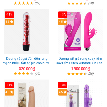
(32)
(29)
-13%
-13%
4.3
4.5
Dương vật giả đôn dên rung
Dương vật giả rung xoay liếm
mạnh nhiều tần số pin cho nữ và
sưởi ấm Leten Windmill Oh+ cao
cặp đôi
cấp
320.000₫
1.900.000₫
(29)
(28)
-11%
-13%
4.3
4.5