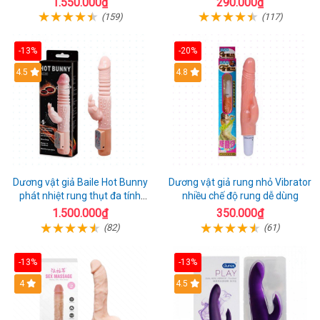
1.550.000₫
290.000₫
(159)
(117)
-13%
-20%
Hot
4.5
Hot
4.8
Dương vật giả Baile Hot Bunny
Dương vật giả rung nhỏ Vibrator
phát nhiệt rung thụt đa tính
nhiều chế độ rung dễ dùng
năng sạc điện
1.500.000₫
350.000₫
(82)
(61)
-13%
-13%
Hot
4
Hot
4.5