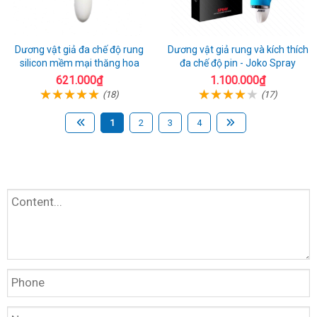
Dương vật giả đa chế độ rung
Dương vật giả rung và kích thích
silicon mềm mại thăng hoa
đa chế độ pin - Joko Spray
621.000₫
1.100.000₫
(18)
(17)
1
2
3
4