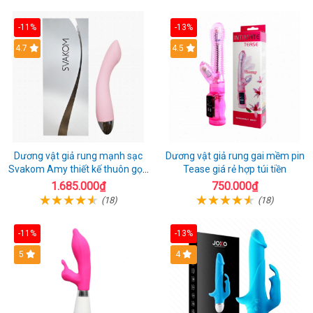
-11%
-13%
4.7
4.5
Dương vật giả rung mạnh sạc
Dương vật giả rung gai mềm pin
Svakom Amy thiết kế thuôn gọn
Tease giá rẻ hợp túi tiền
dễ dùng
1.685.000₫
750.000₫
(18)
(18)
-11%
-13%
5
4