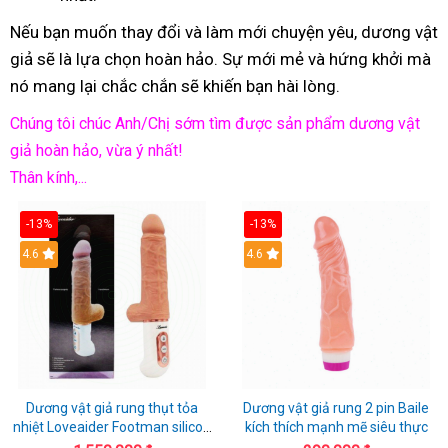
Nếu bạn muốn thay đổi và làm mới chuyện yêu, dương vật
giả sẽ là lựa chọn hoàn hảo. Sự mới mẻ và hứng khởi mà
nó mang lại chắc chắn sẽ khiến bạn hài lòng.
Chúng tôi chúc Anh/Chị sớm tìm được sản phẩm dương vật
giả hoàn hảo, vừa ý nhất!
Thân kính,...
-13%
-13%
Hot
4.6
Hot
4.6
Dương vật giả rung thụt tỏa
Dương vật giả rung 2 pin Baile
nhiệt Loveaider Footman silicon
kích thích mạnh mẽ siêu thực
an toàn