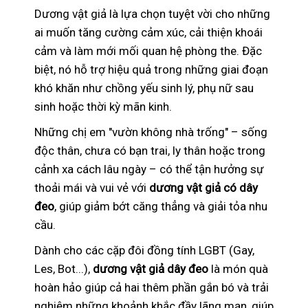
Dương vật giả là lựa chọn tuyệt vời cho những
ai muốn tăng cường cảm xúc, cải thiện khoái
cảm và làm mới mối quan hệ phòng the. Đặc
biệt, nó hỗ trợ hiệu quả trong những giai đoạn
khó khăn như chồng yếu sinh lý, phụ nữ sau
sinh hoặc thời kỳ mãn kinh.
Những chị em "vườn không nhà trống" – sống
độc thân, chưa có bạn trai, ly thân hoặc trong
cảnh xa cách lâu ngày – có thể tận hưởng sự
thoải mái và vui vẻ với
dương vật giả có dây
đeo
, giúp giảm bớt căng thẳng và giải tỏa nhu
cầu.
Dành cho các cặp đôi đồng tính LGBT (Gay,
Les, Bot...),
dương vật giả dây đeo
là món quà
hoàn hảo giúp cả hai thêm phần gắn bó và trải
nghiệm những khoảnh khắc đầy lãng mạn, giúp