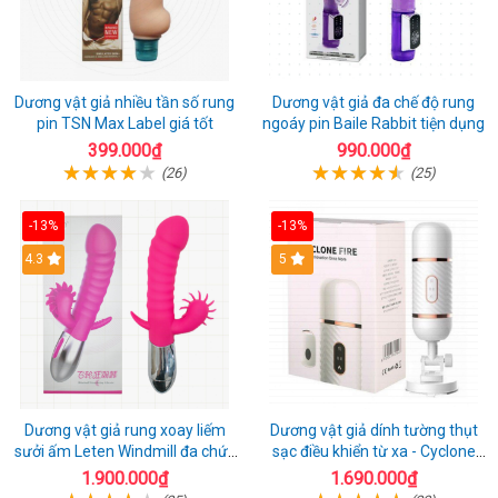
Dương vật giả nhiều tần số rung
Dương vật giả đa chế độ rung
pin TSN Max Label giá tốt
ngoáy pin Baile Rabbit tiện dụng
399.000₫
990.000₫
(26)
(25)
-13%
-13%
4.3
5
Dương vật giả rung xoay liếm
Dương vật giả dính tường thụt
sưởi ấm Leten Windmill đa chức
sạc điều khiển từ xa - Cyclone
năng
Fire
1.900.000₫
1.690.000₫