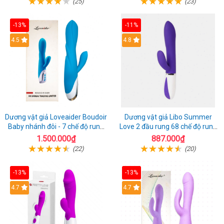
(25)
(23)
-13%
-11%
4.5
4.8
Dương vật giả Loveaider Boudoir
Dương vật giả Libo Summer
Baby nhánh đôi - 7 chế độ rung
Love 2 đầu rung 68 chế độ rung
sạc điện
sạc pin thỏa mãn
1.500.000₫
887.000₫
(22)
(20)
-13%
-13%
4.7
4.7