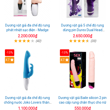
Dương vật giả đa chế độ rung
Dương vật giả 5 chế độ rung
phát nhiệt sạc điện - Madge
dùng pin Durex Dual Head
Pulsing
2.200.000₫
2.650.000₫
(42)
(33)
-13%
-13%
Hot
4.7
4.7
Dương vật giả đa chế độ rung
Dương vật giả Baile silicon 2 pin
chống nước Joko Lovers thăng
cao cấp rung chân thực cho nữ
hoa
1.100.000₫
550.000₫