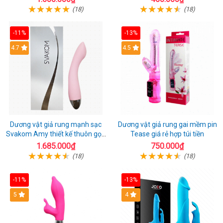
(18)
(18)
-11%
-13%
4.7
4.5
Dương vật giả rung mạnh sạc
Dương vật giả rung gai mềm pin
Svakom Amy thiết kế thuôn gọn
Tease giá rẻ hợp túi tiền
dễ dùng
1.685.000₫
750.000₫
(18)
(18)
-11%
-13%
5
4