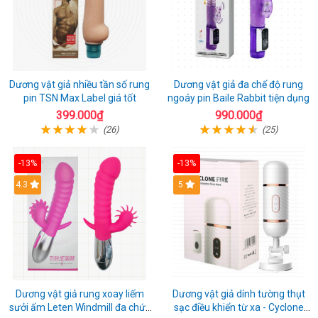
Dương vật giả nhiều tần số rung
Dương vật giả đa chế độ rung
pin TSN Max Label giá tốt
ngoáy pin Baile Rabbit tiện dụng
399.000₫
990.000₫
(26)
(25)
-13%
-13%
4.3
5
Dương vật giả rung xoay liếm
Dương vật giả dính tường thụt
sưởi ấm Leten Windmill đa chức
sạc điều khiển từ xa - Cyclone