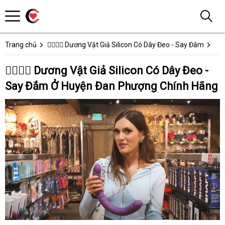
Trang chủ
👩‍❤️‍💋‍👨 Dương Vật Giả Silicon Có Dây Đeo - Say Đắm
👩‍❤️‍💋‍👨 Dương Vật Giả Silicon Có Dây Đeo -
Say Đắm Ở Huyện Đan Phượng Chính Hãng