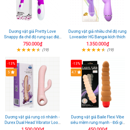
Dương vật giả Pretty Love
Dương vật giả nhiều chế độ rung
Snappy đa chế độ rung sạc điện
Loveaider HG Bangai kích thích
kích thích nữ
750.000₫
1.350.000₫
(19)
(19)
-13%
-13%
5
4.7
Dương vật giả rung có nhánh -
Dương vật giả Baile Flexi Vibe
Durex Dual Head Vibrator Loop
siêu mềm rung mạnh - Đổi gió
21
cuộc yêu mới
1.500.000₫
450.000₫