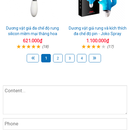
Dương vật giả đa chế độ rung
Dương vật giả rung và kích thích
silicon mềm mại thăng hoa
đa chế độ pin - Joko Spray
621.000₫
1.100.000₫
(18)
(17)
1
2
3
4