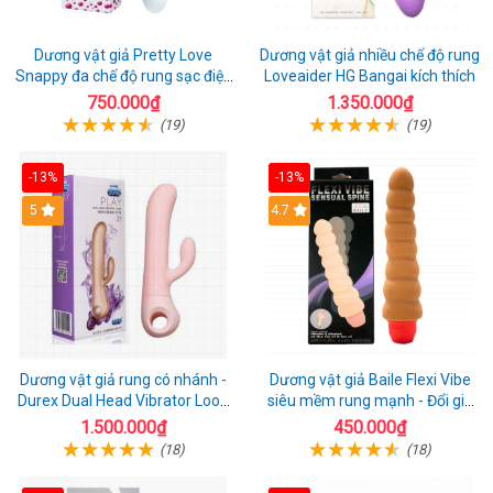
Dương vật giả Pretty Love
Dương vật giả nhiều chế độ rung
Snappy đa chế độ rung sạc điện
Loveaider HG Bangai kích thích
kích thích nữ
750.000₫
1.350.000₫
(19)
(19)
-13%
-13%
5
4.7
Dương vật giả rung có nhánh -
Dương vật giả Baile Flexi Vibe
Durex Dual Head Vibrator Loop
siêu mềm rung mạnh - Đổi gió
21
cuộc yêu mới
1.500.000₫
450.000₫
(18)
(18)