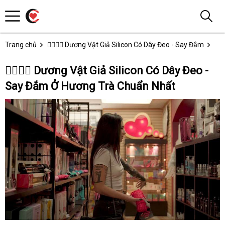
Trang chủ
👩‍❤️‍💋‍👨 Dương Vật Giả Silicon Có Dây Đeo - Say Đắm
👩‍❤️‍💋‍👨 Dương Vật Giả Silicon Có Dây Đeo -
Say Đắm Ở Hương Trà Chuẩn Nhất