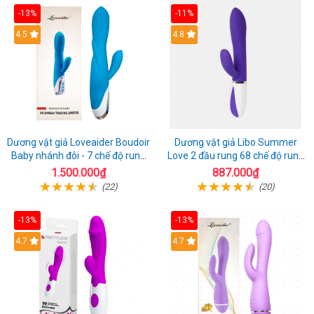
-13%
-11%
4.5
4.8
Dương vật giả Loveaider Boudoir
Dương vật giả Libo Summer
Baby nhánh đôi - 7 chế độ rung
Love 2 đầu rung 68 chế độ rung
sạc điện
sạc pin thỏa mãn
1.500.000₫
887.000₫
(22)
(20)
-13%
-13%
4.7
4.7