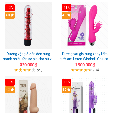
-13%
-13%
4.3
4.5
Dương vật giả đôn dên rung
Dương vật giả rung xoay liếm
mạnh nhiều tần số pin cho nữ và
sưởi ấm Leten Windmill Oh+ cao
cặp đôi
cấp
320.000₫
1.900.000₫
(29)
(28)
-11%
-13%
4.3
4.5