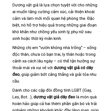
Dương vật giả là lựa chọn tuyệt vời cho những
ai muốn tăng cường cảm xúc, cải thiện khoái
cảm và làm mới mối quan hệ phòng the. Đặc
biệt, nó hỗ trợ hiệu quả trong những giai đoạn
khó khăn như chồng yếu sinh lý, phụ nữ sau
sinh hoặc thời kỳ mãn kinh.
Những chị em "vườn không nhà trống" – sống
độc thân, chưa có bạn trai, ly thân hoặc trong
cảnh xa cách lâu ngày – có thể tận hưởng sự
thoải mái và vui vẻ với
dương vật giả có dây
đeo
, giúp giảm bớt căng thẳng và giải tỏa nhu
cầu.
Dành cho các cặp đôi đồng tính LGBT (Gay,
Les, Bot...),
dương vật giả dây đeo
là món quà
hoàn hảo giúp cả hai thêm phần gắn bó và trải
nghiệm những khoảnh khắc đầy lãng mạn, giúp