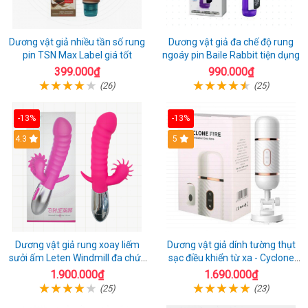
Dương vật giả nhiều tần số rung
Dương vật giả đa chế độ rung
pin TSN Max Label giá tốt
ngoáy pin Baile Rabbit tiện dụng
399.000₫
990.000₫
(26)
(25)
-13%
-13%
4.3
5
Dương vật giả rung xoay liếm
Dương vật giả dính tường thụt
sưởi ấm Leten Windmill đa chức
sạc điều khiển từ xa - Cyclone
năng
Fire
1.900.000₫
1.690.000₫
(25)
(23)