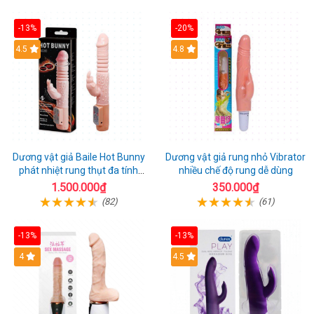
-13%
-20%
Hot
4.5
Hot
4.8
Dương vật giả Baile Hot Bunny
Dương vật giả rung nhỏ Vibrator
phát nhiệt rung thụt đa tính
nhiều chế độ rung dễ dùng
năng sạc điện
1.500.000₫
350.000₫
(82)
(61)
-13%
-13%
Hot
4
Hot
4.5