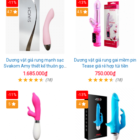
-11%
-13%
4.7
4.5
Dương vật giả rung mạnh sạc
Dương vật giả rung gai mềm pin
Svakom Amy thiết kế thuôn gọn
Tease giá rẻ hợp túi tiền
dễ dùng
1.685.000₫
750.000₫
(18)
(18)
-11%
-13%
5
4