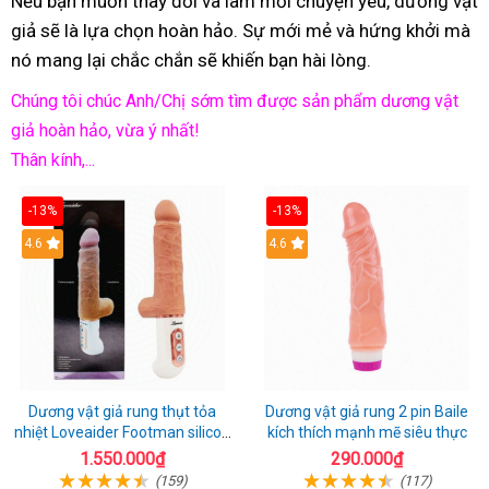
Nếu bạn muốn thay đổi và làm mới chuyện yêu, dương vật
giả sẽ là lựa chọn hoàn hảo. Sự mới mẻ và hứng khởi mà
nó mang lại chắc chắn sẽ khiến bạn hài lòng.
Chúng tôi chúc Anh/Chị sớm tìm được sản phẩm dương vật
giả hoàn hảo, vừa ý nhất!
Thân kính,...
-13%
-13%
Hot
4.6
Hot
4.6
Dương vật giả rung thụt tỏa
Dương vật giả rung 2 pin Baile
nhiệt Loveaider Footman silicon
kích thích mạnh mẽ siêu thực
an toàn
1.550.000₫
290.000₫
(159)
(117)