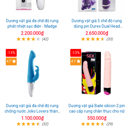
Dương vật giả đa chế độ rung
Dương vật giả 5 chế độ rung
phát nhiệt sạc điện - Madge
dùng pin Durex Dual Head
Pulsing
2.200.000₫
2.650.000₫
(42)
(33)
-13%
-13%
Hot
4.7
4.7
Dương vật giả đa chế độ rung
Dương vật giả Baile silicon 2 pin
chống nước Joko Lovers thăng
cao cấp rung chân thực cho nữ
hoa
1.100.000₫
550.000₫
(32)
(29)