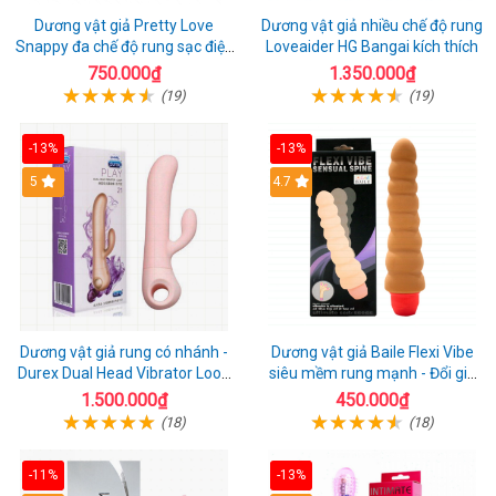
Dương vật giả Pretty Love
Dương vật giả nhiều chế độ rung
Snappy đa chế độ rung sạc điện
Loveaider HG Bangai kích thích
kích thích nữ
750.000₫
1.350.000₫
(19)
(19)
-13%
-13%
5
4.7
Dương vật giả rung có nhánh -
Dương vật giả Baile Flexi Vibe
Durex Dual Head Vibrator Loop
siêu mềm rung mạnh - Đổi gió
21
cuộc yêu mới
1.500.000₫
450.000₫
(18)
(18)
-11%
-13%