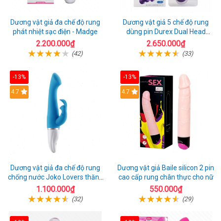
Dương vật giả đa chế độ rung
Dương vật giả 5 chế độ rung
phát nhiệt sạc điện - Madge
dùng pin Durex Dual Head
Pulsing
2.200.000₫
2.650.000₫
(42)
(33)
-13%
-13%
Hot
4.7
4.7
Dương vật giả đa chế độ rung
Dương vật giả Baile silicon 2 pin
chống nước Joko Lovers thăng
cao cấp rung chân thực cho nữ
hoa
1.100.000₫
550.000₫
(32)
(29)