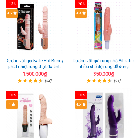
-13%
-20%
Hot
4.5
Hot
4.8
Dương vật giả Baile Hot Bunny
Dương vật giả rung nhỏ Vibrator
phát nhiệt rung thụt đa tính
nhiều chế độ rung dễ dùng
năng sạc điện
1.500.000₫
350.000₫
(82)
(61)
-13%
-13%
Hot
4
Hot
4.5