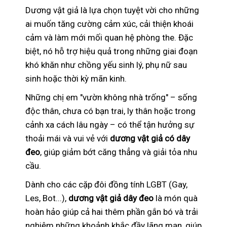
Dương vật giả là lựa chọn tuyệt vời cho những
ai muốn tăng cường cảm xúc, cải thiện khoái
cảm và làm mới mối quan hệ phòng the. Đặc
biệt, nó hỗ trợ hiệu quả trong những giai đoạn
khó khăn như chồng yếu sinh lý, phụ nữ sau
sinh hoặc thời kỳ mãn kinh.
Những chị em "vườn không nhà trống" – sống
độc thân, chưa có bạn trai, ly thân hoặc trong
cảnh xa cách lâu ngày – có thể tận hưởng sự
thoải mái và vui vẻ với
dương vật giả có dây
đeo
, giúp giảm bớt căng thẳng và giải tỏa nhu
cầu.
Dành cho các cặp đôi đồng tính LGBT (Gay,
Les, Bot...),
dương vật giả dây đeo
là món quà
hoàn hảo giúp cả hai thêm phần gắn bó và trải
nghiệm những khoảnh khắc đầy lãng mạn, giúp