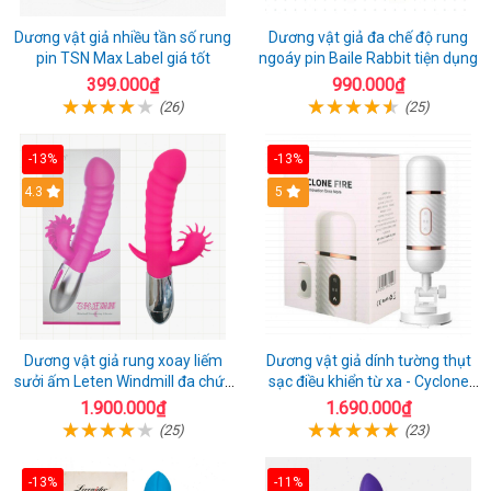
Dương vật giả nhiều tần số rung
Dương vật giả đa chế độ rung
pin TSN Max Label giá tốt
ngoáy pin Baile Rabbit tiện dụng
399.000₫
990.000₫
(26)
(25)
-13%
-13%
4.3
5
Dương vật giả rung xoay liếm
Dương vật giả dính tường thụt
sưởi ấm Leten Windmill đa chức
sạc điều khiển từ xa - Cyclone
năng
Fire
1.900.000₫
1.690.000₫
(25)
(23)
-13%
-11%