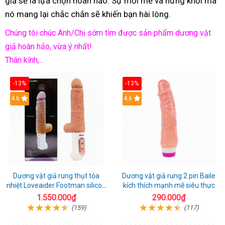
giả sẽ là lựa chọn hoàn hảo. Sự mới mẻ và hứng khởi mà
nó mang lại chắc chắn sẽ khiến bạn hài lòng.
Chúng tôi chúc Anh/Chị sớm tìm được sản phẩm dương vật
giả hoàn hảo, vừa ý nhất!
Thân kính,...
-13%
-13%
Hot
4.6
Hot
4.6
Dương vật giả rung thụt tỏa
Dương vật giả rung 2 pin Baile
nhiệt Loveaider Footman silicon
kích thích mạnh mẽ siêu thực
an toàn
1.550.000₫
290.000₫
(159)
(117)