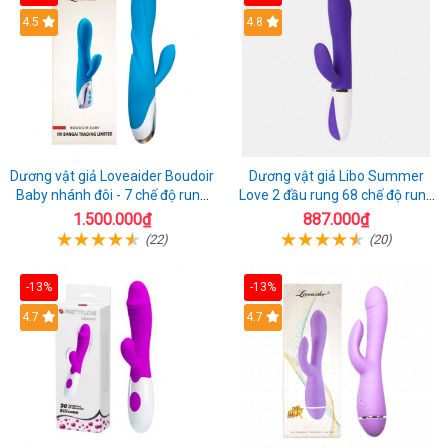
4.5
4.8
Dương vật giả Loveaider Boudoir
Dương vật giả Libo Summer
Baby nhánh đôi - 7 chế độ rung
Love 2 đầu rung 68 chế độ rung
sạc điện
sạc pin thỏa mãn
1.500.000₫
887.000₫
(22)
(20)
-13%
-13%
4.7
4.7