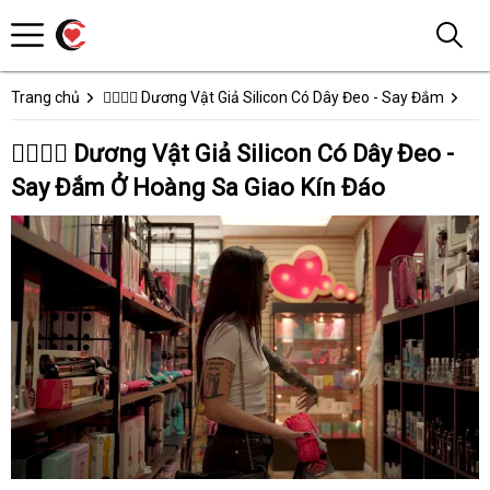
Trang chủ
👩‍❤️‍💋‍👨 Dương Vật Giả Silicon Có Dây Đeo - Say Đắm
👩‍❤️‍💋‍👨 Dương Vật Giả Silicon Có Dây Đeo -
Say Đắm Ở Hoàng Sa Giao Kín Đáo