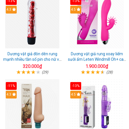
-13%
-13%
4.3
4.5
Dương vật giả đôn dên rung
Dương vật giả rung xoay liếm
mạnh nhiều tần số pin cho nữ và
sưởi ấm Leten Windmill Oh+ cao
cặp đôi
cấp
320.000₫
1.900.000₫
(29)
(28)
-11%
-13%
4.3
4.5