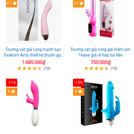
4.7
4.5
Dương vật giả rung mạnh sạc
Dương vật giả rung gai mềm pin
Svakom Amy thiết kế thuôn gọn
Tease giá rẻ hợp túi tiền
dễ dùng
1.685.000₫
750.000₫
(18)
(18)
-11%
-13%
5
4