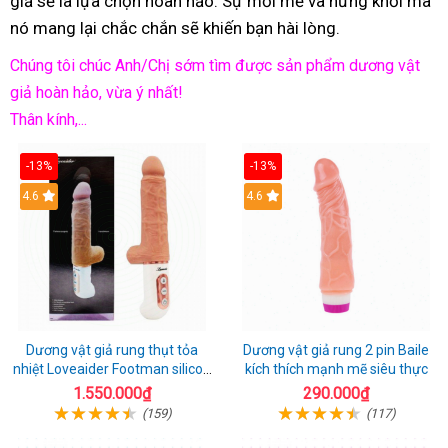
giả sẽ là lựa chọn hoàn hảo. Sự mới mẻ và hứng khởi mà
nó mang lại chắc chắn sẽ khiến bạn hài lòng.
Chúng tôi chúc Anh/Chị sớm tìm được sản phẩm dương vật
giả hoàn hảo, vừa ý nhất!
Thân kính,...
-13%
-13%
Hot
4.6
Hot
4.6
Dương vật giả rung thụt tỏa
Dương vật giả rung 2 pin Baile
nhiệt Loveaider Footman silicon
kích thích mạnh mẽ siêu thực
an toàn
1.550.000₫
290.000₫
(159)
(117)