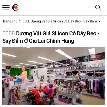
Trang chủ
👩‍❤️‍💋‍👨 Dương Vật Giả Silicon Có Dây Đeo - Say Đắm
👩‍❤️‍💋‍👨 Dương Vật Giả Silicon Có Dây Đeo -
Say Đắm Ở Gia Lai Chính Hãng