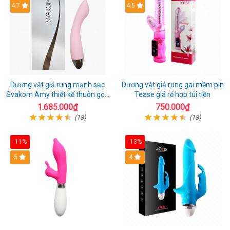
4.7
4.5
Dương vật giả rung mạnh sạc
Dương vật giả rung gai mềm pin
Svakom Amy thiết kế thuôn gọn
Tease giá rẻ hợp túi tiền
dễ dùng
1.685.000₫
750.000₫
(18)
(18)
-11%
-13%
5
4