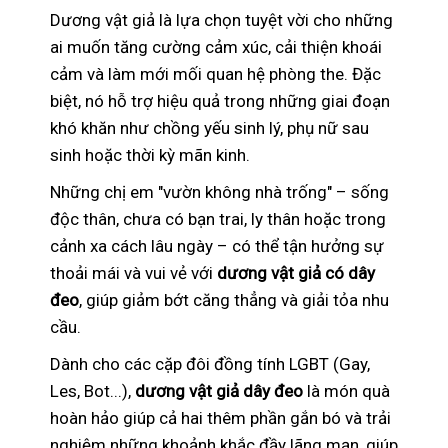
Dương vật giả là lựa chọn tuyệt vời cho những
ai muốn tăng cường cảm xúc, cải thiện khoái
cảm và làm mới mối quan hệ phòng the. Đặc
biệt, nó hỗ trợ hiệu quả trong những giai đoạn
khó khăn như chồng yếu sinh lý, phụ nữ sau
sinh hoặc thời kỳ mãn kinh.
Những chị em "vườn không nhà trống" – sống
độc thân, chưa có bạn trai, ly thân hoặc trong
cảnh xa cách lâu ngày – có thể tận hưởng sự
thoải mái và vui vẻ với
dương vật giả có dây
đeo
, giúp giảm bớt căng thẳng và giải tỏa nhu
cầu.
Dành cho các cặp đôi đồng tính LGBT (Gay,
Les, Bot...),
dương vật giả dây đeo
là món quà
hoàn hảo giúp cả hai thêm phần gắn bó và trải
nghiệm những khoảnh khắc đầy lãng mạn, giúp