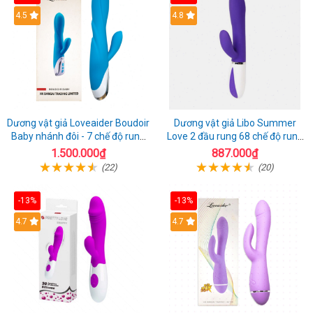
4.5
4.8
Dương vật giả Loveaider Boudoir
Dương vật giả Libo Summer
Baby nhánh đôi - 7 chế độ rung
Love 2 đầu rung 68 chế độ rung
sạc điện
sạc pin thỏa mãn
1.500.000₫
887.000₫
(22)
(20)
-13%
-13%
4.7
4.7