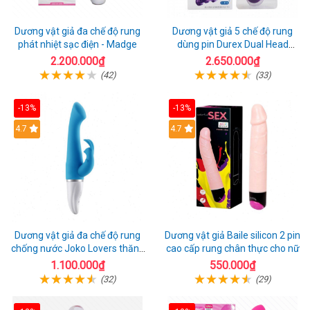
Dương vật giả đa chế độ rung
Dương vật giả 5 chế độ rung
phát nhiệt sạc điện - Madge
dùng pin Durex Dual Head
Pulsing
2.200.000₫
2.650.000₫
(42)
(33)
-13%
-13%
Hot
4.7
4.7
Dương vật giả đa chế độ rung
Dương vật giả Baile silicon 2 pin
chống nước Joko Lovers thăng
cao cấp rung chân thực cho nữ
hoa
1.100.000₫
550.000₫
(32)
(29)