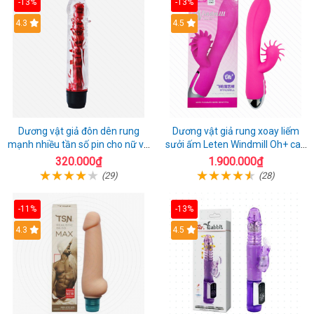
-13%
-13%
4.3
4.5
Dương vật giả đôn dên rung
Dương vật giả rung xoay liếm
mạnh nhiều tần số pin cho nữ và
sưởi ấm Leten Windmill Oh+ cao
cặp đôi
cấp
320.000₫
1.900.000₫
(29)
(28)
-11%
-13%
4.3
4.5