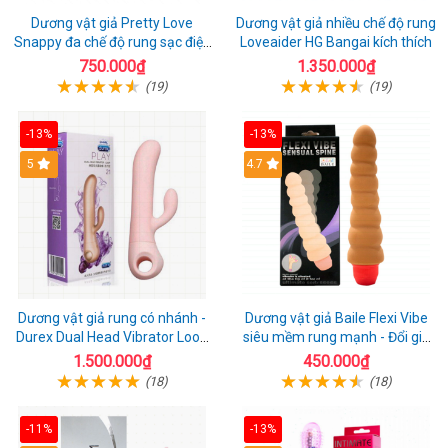
Dương vật giả Pretty Love
Dương vật giả nhiều chế độ rung
Snappy đa chế độ rung sạc điện
Loveaider HG Bangai kích thích
kích thích nữ
750.000₫
1.350.000₫
(19)
(19)
-13%
-13%
5
4.7
Dương vật giả rung có nhánh -
Dương vật giả Baile Flexi Vibe
Durex Dual Head Vibrator Loop
siêu mềm rung mạnh - Đổi gió
21
cuộc yêu mới
1.500.000₫
450.000₫
(18)
(18)
-11%
-13%