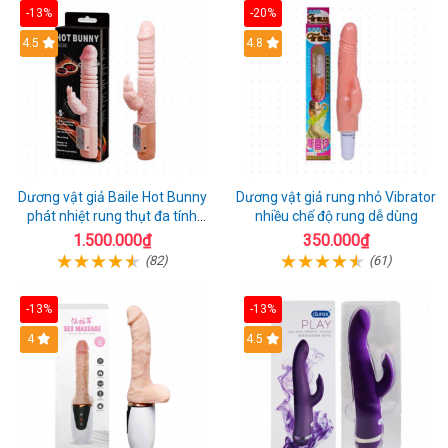
-13%
-20%
Hot
4.5
Hot
4.8
Dương vật giả Baile Hot Bunny
Dương vật giả rung nhỏ Vibrator
phát nhiệt rung thụt đa tính
nhiều chế độ rung dễ dùng
năng sạc điện
1.500.000₫
350.000₫
(82)
(61)
-13%
-13%
Hot
4
Hot
4.5