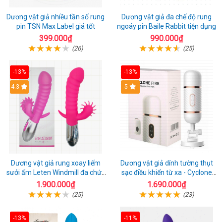
Dương vật giả nhiều tần số rung
Dương vật giả đa chế độ rung
pin TSN Max Label giá tốt
ngoáy pin Baile Rabbit tiện dụng
399.000₫
990.000₫
(26)
(25)
-13%
-13%
4.3
5
Dương vật giả rung xoay liếm
Dương vật giả dính tường thụt
sưởi ấm Leten Windmill đa chức
sạc điều khiển từ xa - Cyclone
năng
Fire
1.900.000₫
1.690.000₫
(25)
(23)
-13%
-11%