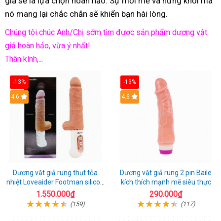
giả sẽ là lựa chọn hoàn hảo. Sự mới mẻ và hứng khởi mà
nó mang lại chắc chắn sẽ khiến bạn hài lòng.
Chúng tôi chúc Anh/Chị sớm tìm được sản phẩm dương vật
giả hoàn hảo, vừa ý nhất!
Thân kính,...
-13%
-13%
Hot
4.6
Hot
4.6
Dương vật giả rung thụt tỏa
Dương vật giả rung 2 pin Baile
nhiệt Loveaider Footman silicon
kích thích mạnh mẽ siêu thực
an toàn
1.550.000₫
290.000₫
(159)
(117)