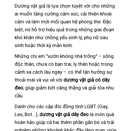
Dương vật giả là lựa chọn tuyệt vời cho những
ai muốn tăng cường cảm xúc, cải thiện khoái
cảm và làm mới mối quan hệ phòng the. Đặc
biệt, nó hỗ trợ hiệu quả trong những giai đoạn
khó khăn như chồng yếu sinh lý, phụ nữ sau
sinh hoặc thời kỳ mãn kinh.
Những chị em "vườn không nhà trống" – sống
độc thân, chưa có bạn trai, ly thân hoặc trong
cảnh xa cách lâu ngày – có thể tận hưởng sự
thoải mái và vui vẻ với
dương vật giả có dây
đeo
, giúp giảm bớt căng thẳng và giải tỏa nhu
cầu.
Dành cho các cặp đôi đồng tính LGBT (Gay,
Les, Bot...),
dương vật giả dây đeo
là món quà
hoàn hảo giúp cả hai thêm phần gắn bó và trải
nghiệm những khoảnh khắc đầy lãng mạn, giúp