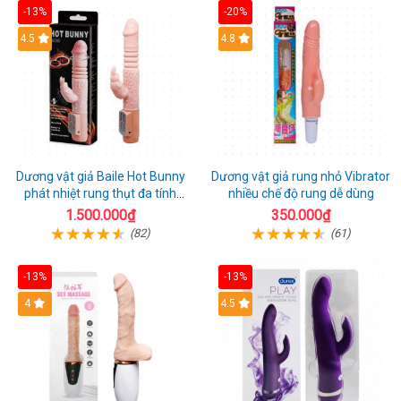
-13%
-20%
Hot
4.5
Hot
4.8
Dương vật giả Baile Hot Bunny
Dương vật giả rung nhỏ Vibrator
phát nhiệt rung thụt đa tính
nhiều chế độ rung dễ dùng
năng sạc điện
1.500.000₫
350.000₫
(82)
(61)
-13%
-13%
Hot
4
Hot
4.5