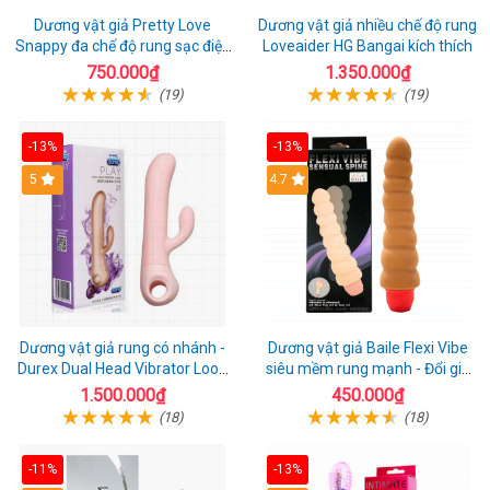
Dương vật giả Pretty Love
Dương vật giả nhiều chế độ rung
Snappy đa chế độ rung sạc điện
Loveaider HG Bangai kích thích
kích thích nữ
750.000₫
1.350.000₫
(19)
(19)
-13%
-13%
5
4.7
Dương vật giả rung có nhánh -
Dương vật giả Baile Flexi Vibe
Durex Dual Head Vibrator Loop
siêu mềm rung mạnh - Đổi gió
21
cuộc yêu mới
1.500.000₫
450.000₫
(18)
(18)
-11%
-13%