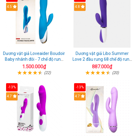
4.5
4.8
Dương vật giả Loveaider Boudoir
Dương vật giả Libo Summer
Baby nhánh đôi - 7 chế độ rung
Love 2 đầu rung 68 chế độ rung
sạc điện
sạc pin thỏa mãn
1.500.000₫
887.000₫
(22)
(20)
-13%
-13%
4.7
4.7