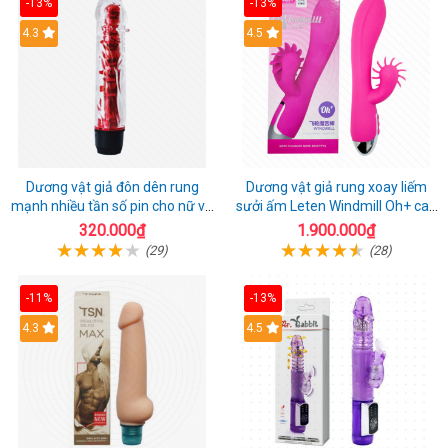
-13%
-13%
4.3
4.5
Dương vật giả đôn dên rung
Dương vật giả rung xoay liếm
mạnh nhiều tần số pin cho nữ và
sưởi ấm Leten Windmill Oh+ cao
cặp đôi
cấp
320.000₫
1.900.000₫
(29)
(28)
-11%
-13%
4.3
4.5