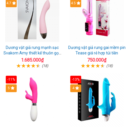
4.7
4.5
Dương vật giả rung mạnh sạc
Dương vật giả rung gai mềm pin
Svakom Amy thiết kế thuôn gọn
Tease giá rẻ hợp túi tiền
dễ dùng
1.685.000₫
750.000₫
(18)
(18)
-11%
-13%
5
4