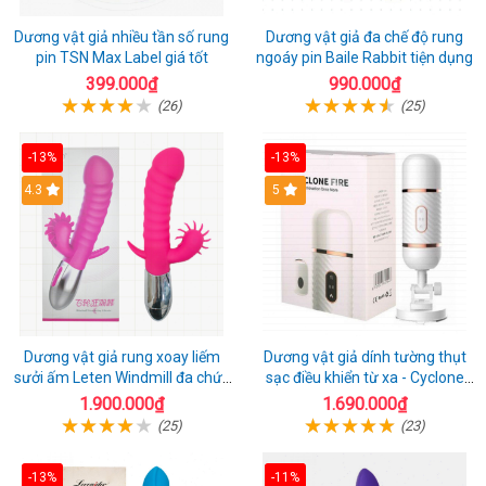
Dương vật giả nhiều tần số rung
Dương vật giả đa chế độ rung
pin TSN Max Label giá tốt
ngoáy pin Baile Rabbit tiện dụng
399.000₫
990.000₫
(26)
(25)
-13%
-13%
4.3
5
Dương vật giả rung xoay liếm
Dương vật giả dính tường thụt
sưởi ấm Leten Windmill đa chức
sạc điều khiển từ xa - Cyclone
năng
Fire
1.900.000₫
1.690.000₫
(25)
(23)
-13%
-11%