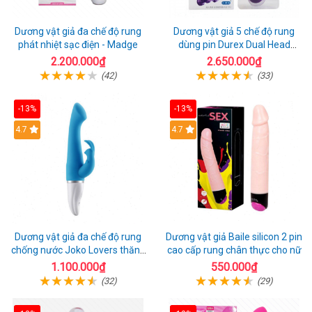
Dương vật giả đa chế độ rung
Dương vật giả 5 chế độ rung
phát nhiệt sạc điện - Madge
dùng pin Durex Dual Head
Pulsing
2.200.000₫
2.650.000₫
(42)
(33)
-13%
-13%
Hot
4.7
4.7
Dương vật giả đa chế độ rung
Dương vật giả Baile silicon 2 pin
chống nước Joko Lovers thăng
cao cấp rung chân thực cho nữ
hoa
1.100.000₫
550.000₫
(32)
(29)