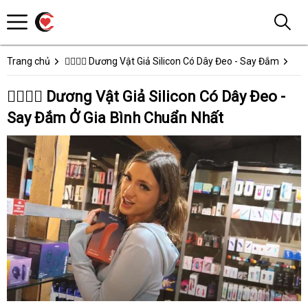
Trang chủ
👩‍❤️‍💋‍👨 Dương Vật Giả Silicon Có Dây Đeo - Say Đắm
👩‍❤️‍💋‍👨 Dương Vật Giả Silicon Có Dây Đeo -
Say Đắm Ở Gia Bình Chuẩn Nhất