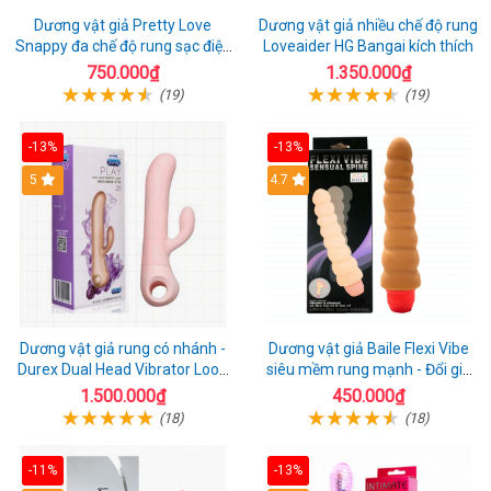
Dương vật giả Pretty Love
Dương vật giả nhiều chế độ rung
Snappy đa chế độ rung sạc điện
Loveaider HG Bangai kích thích
kích thích nữ
750.000₫
1.350.000₫
(19)
(19)
-13%
-13%
5
4.7
Dương vật giả rung có nhánh -
Dương vật giả Baile Flexi Vibe
Durex Dual Head Vibrator Loop
siêu mềm rung mạnh - Đổi gió
21
cuộc yêu mới
1.500.000₫
450.000₫
(18)
(18)
-11%
-13%