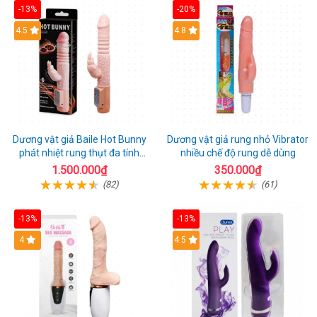
-13%
-20%
Hot
4.5
Hot
4.8
Dương vật giả Baile Hot Bunny
Dương vật giả rung nhỏ Vibrator
phát nhiệt rung thụt đa tính
nhiều chế độ rung dễ dùng
năng sạc điện
1.500.000₫
350.000₫
(82)
(61)
-13%
-13%
Hot
4
Hot
4.5