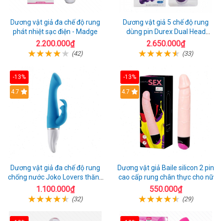
Dương vật giả đa chế độ rung
Dương vật giả 5 chế độ rung
phát nhiệt sạc điện - Madge
dùng pin Durex Dual Head
Pulsing
2.200.000₫
2.650.000₫
(42)
(33)
-13%
-13%
Hot
4.7
4.7
Dương vật giả đa chế độ rung
Dương vật giả Baile silicon 2 pin
chống nước Joko Lovers thăng
cao cấp rung chân thực cho nữ
hoa
1.100.000₫
550.000₫
(32)
(29)