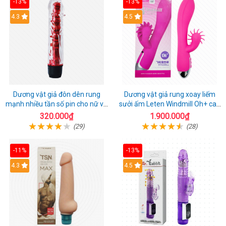
-13%
-13%
4.3
4.5
Dương vật giả đôn dên rung
Dương vật giả rung xoay liếm
mạnh nhiều tần số pin cho nữ và
sưởi ấm Leten Windmill Oh+ cao
cặp đôi
cấp
320.000₫
1.900.000₫
(29)
(28)
-11%
-13%
4.3
4.5