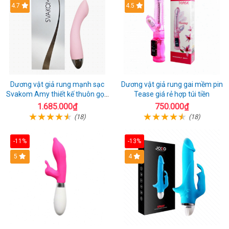
4.7
4.5
Dương vật giả rung mạnh sạc
Dương vật giả rung gai mềm pin
Svakom Amy thiết kế thuôn gọn
Tease giá rẻ hợp túi tiền
dễ dùng
1.685.000₫
750.000₫
(18)
(18)
-11%
-13%
5
4