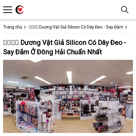
Trang chủ
👩‍❤️‍💋‍👨 Dương Vật Giả Silicon Có Dây Đeo - Say Đắm
👩‍❤️‍💋‍👨 Dương Vật Giả Silicon Có Dây Đeo -
Say Đắm Ở Đông Hải Chuẩn Nhất