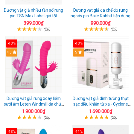
Dương vật giả nhiều tần số rung
Dương vật giả đa chế độ rung
pin TSN Max Label giá tốt
ngoáy pin Baile Rabbit tiện dụng
399.000₫
990.000₫
(26)
(25)
-13%
-13%
4.3
5
Dương vật giả rung xoay liếm
Dương vật giả dính tường thụt
sưởi ấm Leten Windmill đa chức
sạc điều khiển từ xa - Cyclone
năng
Fire
1.900.000₫
1.690.000₫
(25)
(23)
-13%
-11%