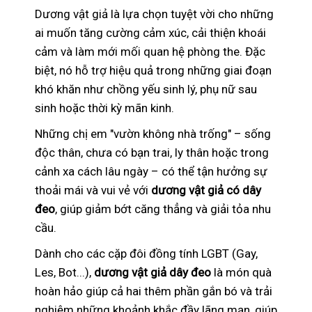
Dương vật giả là lựa chọn tuyệt vời cho những
ai muốn tăng cường cảm xúc, cải thiện khoái
cảm và làm mới mối quan hệ phòng the. Đặc
biệt, nó hỗ trợ hiệu quả trong những giai đoạn
khó khăn như chồng yếu sinh lý, phụ nữ sau
sinh hoặc thời kỳ mãn kinh.
Những chị em "vườn không nhà trống" – sống
độc thân, chưa có bạn trai, ly thân hoặc trong
cảnh xa cách lâu ngày – có thể tận hưởng sự
thoải mái và vui vẻ với
dương vật giả có dây
đeo
, giúp giảm bớt căng thẳng và giải tỏa nhu
cầu.
Dành cho các cặp đôi đồng tính LGBT (Gay,
Les, Bot...),
dương vật giả dây đeo
là món quà
hoàn hảo giúp cả hai thêm phần gắn bó và trải
nghiệm những khoảnh khắc đầy lãng mạn, giúp