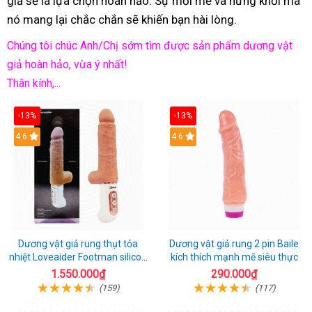
giả sẽ là lựa chọn hoàn hảo. Sự mới mẻ và hứng khởi mà
nó mang lại chắc chắn sẽ khiến bạn hài lòng.
Chúng tôi chúc Anh/Chị sớm tìm được sản phẩm dương vật
giả hoàn hảo, vừa ý nhất!
Thân kính,...
-13%
-13%
Hot
4.6
Hot
4.6
Dương vật giả rung thụt tỏa
Dương vật giả rung 2 pin Baile
nhiệt Loveaider Footman silicon
kích thích mạnh mẽ siêu thực
an toàn
1.550.000₫
290.000₫
(159)
(117)