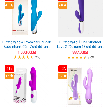
4.5
4.8
Dương vật giả Loveaider Boudoir
Dương vật giả Libo Summer
Baby nhánh đôi - 7 chế độ rung
Love 2 đầu rung 68 chế độ rung
sạc điện
sạc pin thỏa mãn
1.500.000₫
887.000₫
(22)
(20)
-13%
-13%
4.7
4.7