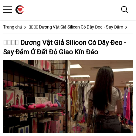
Trang chủ
👩‍❤️‍💋‍👨 Dương Vật Giả Silicon Có Dây Đeo - Say Đắm
👩‍❤️‍💋‍👨 Dương Vật Giả Silicon Có Dây Đeo -
Say Đắm Ở Đất Đỏ Giao Kín Đáo