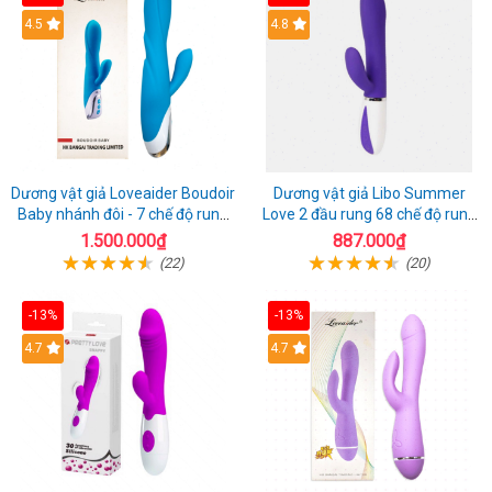
4.5
4.8
Dương vật giả Loveaider Boudoir
Dương vật giả Libo Summer
Baby nhánh đôi - 7 chế độ rung
Love 2 đầu rung 68 chế độ rung
sạc điện
sạc pin thỏa mãn
1.500.000₫
887.000₫
(22)
(20)
-13%
-13%
4.7
4.7