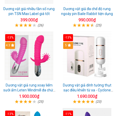
Dương vật giả nhiều tần số rung
Dương vật giả đa chế độ rung
pin TSN Max Label giá tốt
ngoáy pin Baile Rabbit tiện dụng
399.000₫
990.000₫
(26)
(25)
-13%
-13%
4.3
5
Dương vật giả rung xoay liếm
Dương vật giả dính tường thụt
sưởi ấm Leten Windmill đa chức
sạc điều khiển từ xa - Cyclone
năng
Fire
1.900.000₫
1.690.000₫
(25)
(23)
-13%
-11%