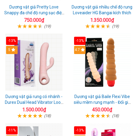
Dương vật giả Pretty Love
Dương vật giả nhiều chế độ rung
Snappy đa chế độ rung sạc điện
Loveaider HG Bangai kích thích
kích thích nữ
750.000₫
1.350.000₫
(19)
(19)
-13%
-13%
5
4.7
Dương vật giả rung có nhánh -
Dương vật giả Baile Flexi Vibe
Durex Dual Head Vibrator Loop
siêu mềm rung mạnh - Đổi gió
21
cuộc yêu mới
1.500.000₫
450.000₫
(18)
(18)
-11%
-13%