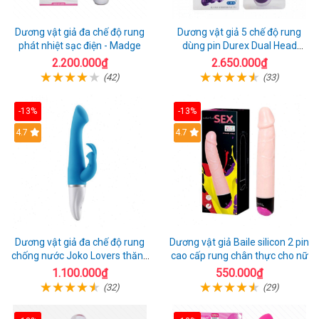
Dương vật giả đa chế độ rung
Dương vật giả 5 chế độ rung
phát nhiệt sạc điện - Madge
dùng pin Durex Dual Head
Pulsing
2.200.000₫
2.650.000₫
(42)
(33)
-13%
-13%
Hot
4.7
4.7
Dương vật giả đa chế độ rung
Dương vật giả Baile silicon 2 pin
chống nước Joko Lovers thăng
cao cấp rung chân thực cho nữ
hoa
1.100.000₫
550.000₫
(32)
(29)