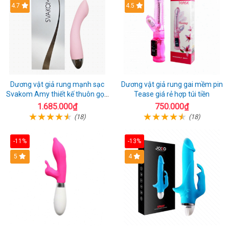
4.7
4.5
Dương vật giả rung mạnh sạc
Dương vật giả rung gai mềm pin
Svakom Amy thiết kế thuôn gọn
Tease giá rẻ hợp túi tiền
dễ dùng
1.685.000₫
750.000₫
(18)
(18)
-11%
-13%
5
4