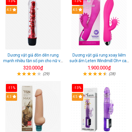
-13%
-13%
4.3
4.5
Dương vật giả đôn dên rung
Dương vật giả rung xoay liếm
mạnh nhiều tần số pin cho nữ và
sưởi ấm Leten Windmill Oh+ cao
cặp đôi
cấp
320.000₫
1.900.000₫
(29)
(28)
-11%
-13%
4.3
4.5