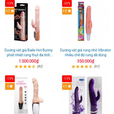
-13%
-20%
Hot
4.5
Hot
4.8
Dương vật giả Baile Hot Bunny
Dương vật giả rung nhỏ Vibrator
phát nhiệt rung thụt đa tính
nhiều chế độ rung dễ dùng
năng sạc điện
1.500.000₫
350.000₫
(82)
(61)
-13%
-13%
Hot
4
Hot
4.5