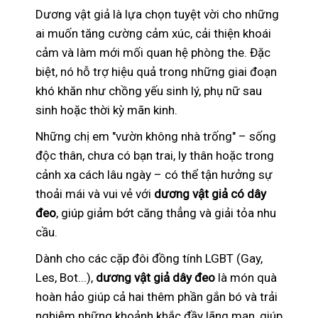
Dương vật giả là lựa chọn tuyệt vời cho những
ai muốn tăng cường cảm xúc, cải thiện khoái
cảm và làm mới mối quan hệ phòng the. Đặc
biệt, nó hỗ trợ hiệu quả trong những giai đoạn
khó khăn như chồng yếu sinh lý, phụ nữ sau
sinh hoặc thời kỳ mãn kinh.
Những chị em "vườn không nhà trống" – sống
độc thân, chưa có bạn trai, ly thân hoặc trong
cảnh xa cách lâu ngày – có thể tận hưởng sự
thoải mái và vui vẻ với
dương vật giả có dây
đeo
, giúp giảm bớt căng thẳng và giải tỏa nhu
cầu.
Dành cho các cặp đôi đồng tính LGBT (Gay,
Les, Bot...),
dương vật giả dây đeo
là món quà
hoàn hảo giúp cả hai thêm phần gắn bó và trải
nghiệm những khoảnh khắc đầy lãng mạn, giúp