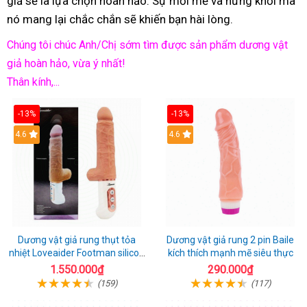
giả sẽ là lựa chọn hoàn hảo. Sự mới mẻ và hứng khởi mà
nó mang lại chắc chắn sẽ khiến bạn hài lòng.
Chúng tôi chúc Anh/Chị sớm tìm được sản phẩm dương vật
giả hoàn hảo, vừa ý nhất!
Thân kính,...
-13%
-13%
Hot
4.6
Hot
4.6
Dương vật giả rung thụt tỏa
Dương vật giả rung 2 pin Baile
nhiệt Loveaider Footman silicon
kích thích mạnh mẽ siêu thực
an toàn
1.550.000₫
290.000₫
(159)
(117)