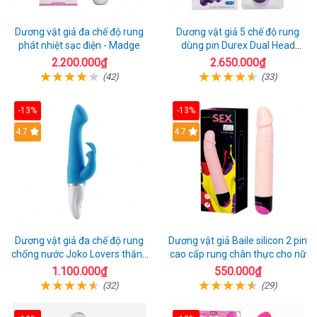
Dương vật giả đa chế độ rung
Dương vật giả 5 chế độ rung
phát nhiệt sạc điện - Madge
dùng pin Durex Dual Head
Pulsing
2.200.000₫
2.650.000₫
(42)
(33)
-13%
-13%
Hot
4.7
4.7
Dương vật giả đa chế độ rung
Dương vật giả Baile silicon 2 pin
chống nước Joko Lovers thăng
cao cấp rung chân thực cho nữ
hoa
1.100.000₫
550.000₫
(32)
(29)