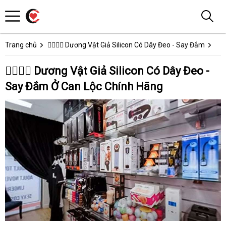
Trang chủ
👩‍❤️‍💋‍👨 Dương Vật Giả Silicon Có Dây Đeo - Say Đắm
👩‍❤️‍💋‍👨 Dương Vật Giả Silicon Có Dây Đeo -
Say Đắm Ở Can Lộc Chính Hãng