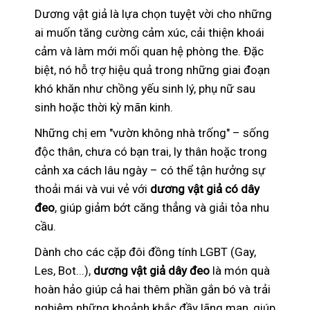
Dương vật giả là lựa chọn tuyệt vời cho những
ai muốn tăng cường cảm xúc, cải thiện khoái
cảm và làm mới mối quan hệ phòng the. Đặc
biệt, nó hỗ trợ hiệu quả trong những giai đoạn
khó khăn như chồng yếu sinh lý, phụ nữ sau
sinh hoặc thời kỳ mãn kinh.
Những chị em "vườn không nhà trống" – sống
độc thân, chưa có bạn trai, ly thân hoặc trong
cảnh xa cách lâu ngày – có thể tận hưởng sự
thoải mái và vui vẻ với
dương vật giả có dây
đeo
, giúp giảm bớt căng thẳng và giải tỏa nhu
cầu.
Dành cho các cặp đôi đồng tính LGBT (Gay,
Les, Bot...),
dương vật giả dây đeo
là món quà
hoàn hảo giúp cả hai thêm phần gắn bó và trải
nghiệm những khoảnh khắc đầy lãng mạn, giúp