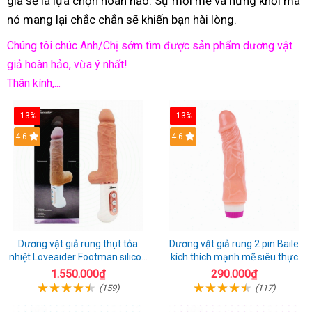
giả sẽ là lựa chọn hoàn hảo. Sự mới mẻ và hứng khởi mà
nó mang lại chắc chắn sẽ khiến bạn hài lòng.
Chúng tôi chúc Anh/Chị sớm tìm được sản phẩm dương vật
giả hoàn hảo, vừa ý nhất!
Thân kính,...
-13%
-13%
Hot
4.6
Hot
4.6
Dương vật giả rung thụt tỏa
Dương vật giả rung 2 pin Baile
nhiệt Loveaider Footman silicon
kích thích mạnh mẽ siêu thực
an toàn
1.550.000₫
290.000₫
(159)
(117)