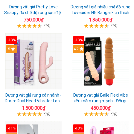
Dương vật giả Pretty Love
Dương vật giả nhiều chế độ rung
Snappy đa chế độ rung sạc điện
Loveaider HG Bangai kích thích
kích thích nữ
750.000₫
1.350.000₫
(19)
(19)
-13%
-13%
5
4.7
Dương vật giả rung có nhánh -
Dương vật giả Baile Flexi Vibe
Durex Dual Head Vibrator Loop
siêu mềm rung mạnh - Đổi gió
21
cuộc yêu mới
1.500.000₫
450.000₫
(18)
(18)
-11%
-13%