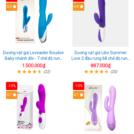
4.5
4.8
Dương vật giả Loveaider Boudoir
Dương vật giả Libo Summer
Baby nhánh đôi - 7 chế độ rung
Love 2 đầu rung 68 chế độ rung
sạc điện
sạc pin thỏa mãn
1.500.000₫
887.000₫
(22)
(20)
-13%
-13%
4.7
4.7