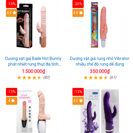
-13%
-20%
Hot
4.5
Hot
4.8
Dương vật giả Baile Hot Bunny
Dương vật giả rung nhỏ Vibrator
phát nhiệt rung thụt đa tính
nhiều chế độ rung dễ dùng
năng sạc điện
1.500.000₫
350.000₫
(82)
(61)
-13%
-13%
Hot
4
Hot
4.5