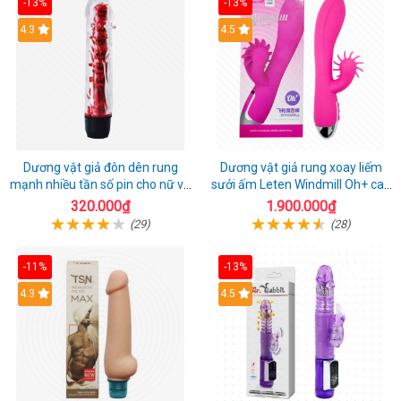
-13%
-13%
4.3
4.5
Dương vật giả đôn dên rung
Dương vật giả rung xoay liếm
mạnh nhiều tần số pin cho nữ và
sưởi ấm Leten Windmill Oh+ cao
cặp đôi
cấp
320.000₫
1.900.000₫
(29)
(28)
-11%
-13%
4.3
4.5