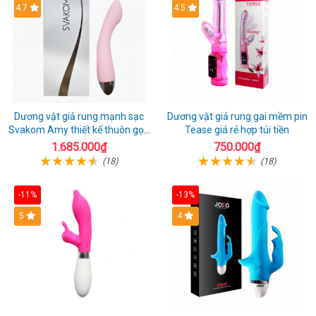
4.7
4.5
Dương vật giả rung mạnh sạc
Dương vật giả rung gai mềm pin
Svakom Amy thiết kế thuôn gọn
Tease giá rẻ hợp túi tiền
dễ dùng
1.685.000₫
750.000₫
(18)
(18)
-11%
-13%
5
4