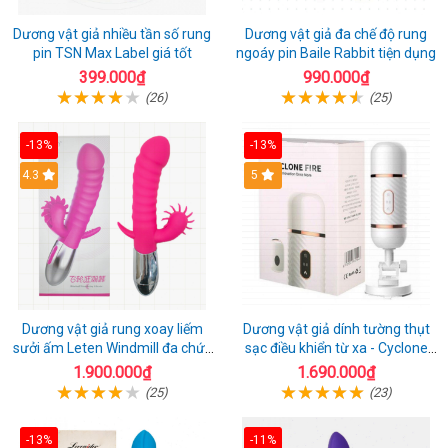
Dương vật giả nhiều tần số rung
Dương vật giả đa chế độ rung
pin TSN Max Label giá tốt
ngoáy pin Baile Rabbit tiện dụng
399.000₫
990.000₫
(26)
(25)
-13%
-13%
4.3
5
Dương vật giả rung xoay liếm
Dương vật giả dính tường thụt
sưởi ấm Leten Windmill đa chức
sạc điều khiển từ xa - Cyclone
năng
Fire
1.900.000₫
1.690.000₫
(25)
(23)
-13%
-11%