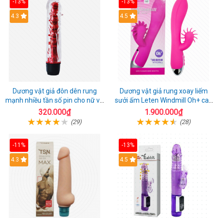
-13%
-13%
4.3
4.5
Dương vật giả đôn dên rung
Dương vật giả rung xoay liếm
mạnh nhiều tần số pin cho nữ và
sưởi ấm Leten Windmill Oh+ cao
cặp đôi
cấp
320.000₫
1.900.000₫
(29)
(28)
-11%
-13%
4.3
4.5