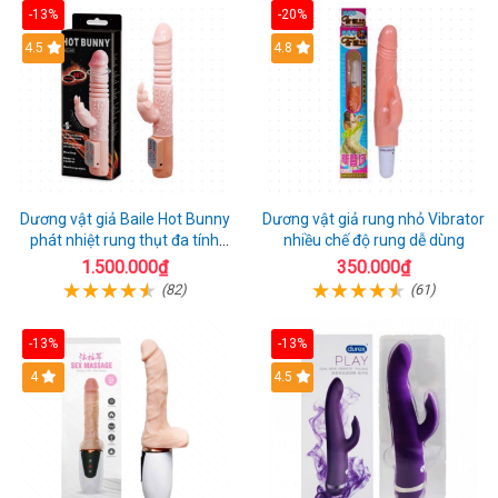
-13%
-20%
Hot
4.5
Hot
4.8
Dương vật giả Baile Hot Bunny
Dương vật giả rung nhỏ Vibrator
phát nhiệt rung thụt đa tính
nhiều chế độ rung dễ dùng
năng sạc điện
1.500.000₫
350.000₫
(82)
(61)
-13%
-13%
Hot
4
Hot
4.5