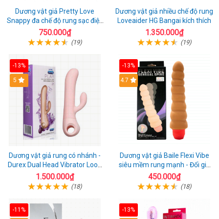
Dương vật giả Pretty Love
Dương vật giả nhiều chế độ rung
Snappy đa chế độ rung sạc điện
Loveaider HG Bangai kích thích
kích thích nữ
750.000₫
1.350.000₫
(19)
(19)
-13%
-13%
5
4.7
Dương vật giả rung có nhánh -
Dương vật giả Baile Flexi Vibe
Durex Dual Head Vibrator Loop
siêu mềm rung mạnh - Đổi gió
21
cuộc yêu mới
1.500.000₫
450.000₫
(18)
(18)
-11%
-13%