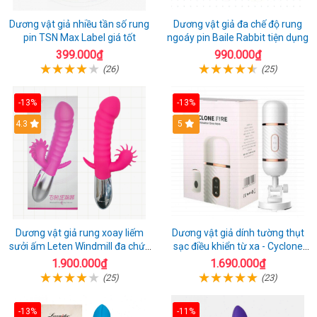
Dương vật giả nhiều tần số rung
Dương vật giả đa chế độ rung
pin TSN Max Label giá tốt
ngoáy pin Baile Rabbit tiện dụng
399.000₫
990.000₫
(26)
(25)
-13%
-13%
4.3
5
Dương vật giả rung xoay liếm
Dương vật giả dính tường thụt
sưởi ấm Leten Windmill đa chức
sạc điều khiển từ xa - Cyclone
năng
Fire
1.900.000₫
1.690.000₫
(25)
(23)
-13%
-11%