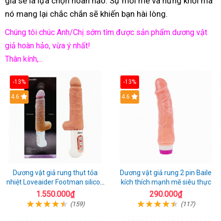
giả sẽ là lựa chọn hoàn hảo. Sự mới mẻ và hứng khởi mà
nó mang lại chắc chắn sẽ khiến bạn hài lòng.
Chúng tôi chúc Anh/Chị sớm tìm được sản phẩm dương vật
giả hoàn hảo, vừa ý nhất!
Thân kính,...
-13%
-13%
Hot
4.6
Hot
4.6
Dương vật giả rung thụt tỏa
Dương vật giả rung 2 pin Baile
nhiệt Loveaider Footman silicon
kích thích mạnh mẽ siêu thực
an toàn
1.550.000₫
290.000₫
(159)
(117)