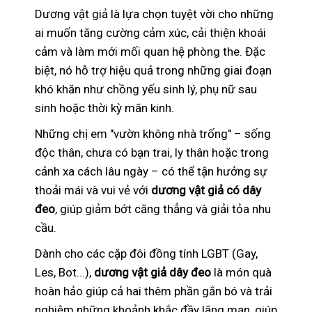
Dương vật giả là lựa chọn tuyệt vời cho những
ai muốn tăng cường cảm xúc, cải thiện khoái
cảm và làm mới mối quan hệ phòng the. Đặc
biệt, nó hỗ trợ hiệu quả trong những giai đoạn
khó khăn như chồng yếu sinh lý, phụ nữ sau
sinh hoặc thời kỳ mãn kinh.
Những chị em "vườn không nhà trống" – sống
độc thân, chưa có bạn trai, ly thân hoặc trong
cảnh xa cách lâu ngày – có thể tận hưởng sự
thoải mái và vui vẻ với
dương vật giả có dây
đeo
, giúp giảm bớt căng thẳng và giải tỏa nhu
cầu.
Dành cho các cặp đôi đồng tính LGBT (Gay,
Les, Bot...),
dương vật giả dây đeo
là món quà
hoàn hảo giúp cả hai thêm phần gắn bó và trải
nghiệm những khoảnh khắc đầy lãng mạn, giúp