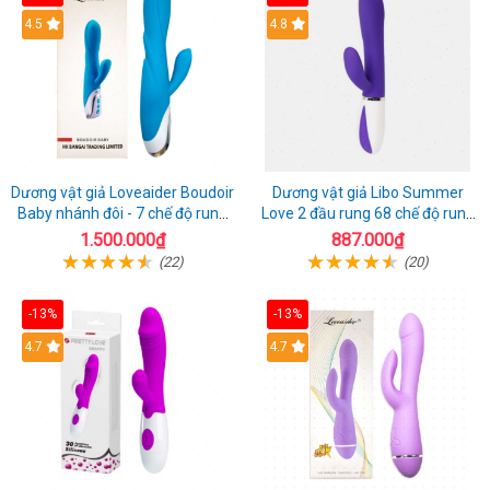
4.5
4.8
Dương vật giả Loveaider Boudoir
Dương vật giả Libo Summer
Baby nhánh đôi - 7 chế độ rung
Love 2 đầu rung 68 chế độ rung
sạc điện
sạc pin thỏa mãn
1.500.000₫
887.000₫
(22)
(20)
-13%
-13%
4.7
4.7