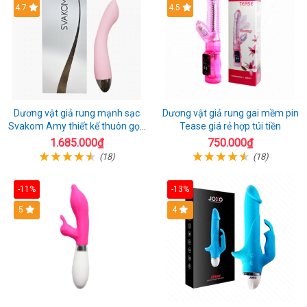
4.7
4.5
Dương vật giả rung mạnh sạc
Dương vật giả rung gai mềm pin
Svakom Amy thiết kế thuôn gọn
Tease giá rẻ hợp túi tiền
dễ dùng
1.685.000₫
750.000₫
(18)
(18)
-11%
-13%
5
4