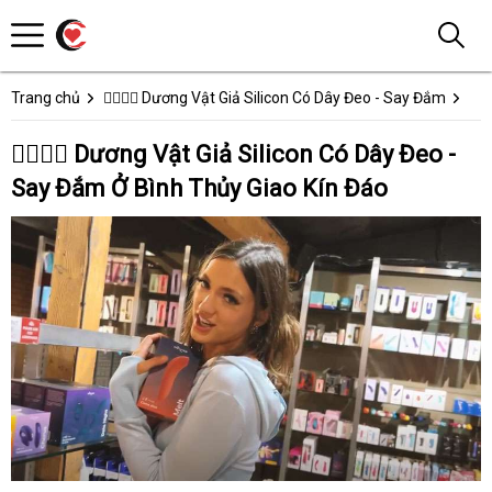
Trang chủ
👩‍❤️‍💋‍👨 Dương Vật Giả Silicon Có Dây Đeo - Say Đắm
👩‍❤️‍💋‍👨 Dương Vật Giả Silicon Có Dây Đeo -
Say Đắm Ở Bình Thủy Giao Kín Đáo