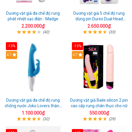
Dương vật giả đa chế độ rung
Dương vật giả 5 chế độ rung
phát nhiệt sạc điện - Madge
dùng pin Durex Dual Head
Pulsing
2.200.000₫
2.650.000₫
(42)
(33)
-13%
-13%
Hot
4.7
4.7
Dương vật giả đa chế độ rung
Dương vật giả Baile silicon 2 pin
chống nước Joko Lovers thăng
cao cấp rung chân thực cho nữ
hoa
1.100.000₫
550.000₫
(32)
(29)