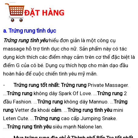
a.
Trứng rung tình dục
Trứng rung tình yêu
hiểu đơn giản là một công cụ
massage hỗ trợ tình dục cho nữ. Sản phẩm này có tác
dụng kích thích các điểm nhạy cảm trên cơ thể đặc biệt là
điểm G của cô bé. Dụng cụ thích hợp cho màn dạo đầu
hoàn hảo để cuộc chiến tình yêu mỹ mãn.
-
Trứng rung tốt nhất:
Trứng rung
Private Massager.
...
Trứng rung
không dây Spark Of Love. ...
Trứng rung
2
đầu Fashion. ...
Trứng rung
không dây Mannuo. ...
Trứng
rung
Vetter đa khoái
cảm
. ...
Trứng rung tình yêu
mini
Leten Cute. ...
Trứng rung
cao cấp Jumping Snake.
...
Trứng rung tình yêu
siêu mạnh Nalone lan.
-
Mua trứng rung địa chỉ ở Thành phố Bến Tre tốt nhất