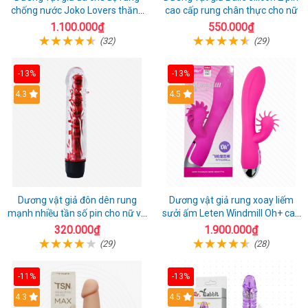
chống nước Joko Lovers thăng
cao cấp rung chân thực cho nữ
hoa
1.100.000₫
550.000₫
(32)
(29)
-13%
-13%
4.3
4.5
Dương vật giả đôn dên rung
Dương vật giả rung xoay liếm
mạnh nhiều tần số pin cho nữ và
sưởi ấm Leten Windmill Oh+ cao
cặp đôi
cấp
320.000₫
1.900.000₫
(29)
(28)
-11%
-13%
4.3
4.5