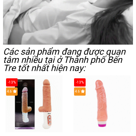
Các sản phẩm đang được quan
tâm nhiều tại ở Thành phố Bến
Tre tốt nhất hiện nay:
-13%
-13%
Hot
4.6
Hot
4.6