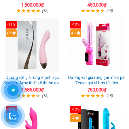
21
cuộc yêu mới
1.500.000₫
450.000₫
(18)
(18)
-11%
-13%
4.7
4.5
Dương vật giả rung mạnh sạc
Dương vật giả rung gai mềm pin
Svakom Amy thiết kế thuôn gọn
Tease giá rẻ hợp túi tiền
dễ dùng
1.685.000₫
750.000₫
(18)
(18)
-11%
-13%
5
4