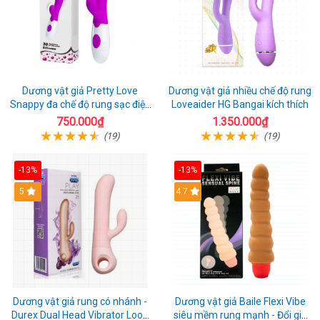
Dương vật giả Pretty Love
Dương vật giả nhiều chế độ rung
Snappy đa chế độ rung sạc điện
Loveaider HG Bangai kích thích
kích thích nữ
750.000₫
1.350.000₫
(19)
(19)
-13%
-13%
5
4.7
Dương vật giả rung có nhánh -
Dương vật giả Baile Flexi Vibe
Durex Dual Head Vibrator Loop
siêu mềm rung mạnh - Đổi gió