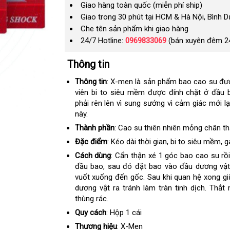
Giao hàng toàn quốc (miễn phí ship)
Giao trong 30 phút tại HCM & Hà Nội, Bình 
Che tên sản phẩm khi giao hàng
24/7 Hotline:
0969833069
(bán xuyên đêm 2
Thông tin
Thông tin
: X-men là sản phẩm bao cao su đượ
viên bi to siêu mềm được đính chặt ở đầu 
phải rên lên vì sung sướng vì cảm giác mới lạ
này.
Thành phần
: Cao su thiên nhiên mỏng chân th
Đặc điểm
: Kéo dài thời gian, bi to siêu mềm, ga
Cách dùng
: Cẩn thận xé 1 góc bao cao su rồi
đầu bao, sau đó đặt bao vào đầu dương vật
vuốt xuống đến gốc. Sau khi quan hệ xong giữ
dương vật ra tránh làm tràn tinh dịch. Thắt
thùng rác.
Quy cách
: Hộp 1 cái
Thương hiệu
: X-Men