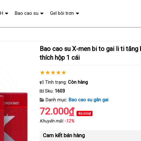
QH
Bao cao su
Gel bôi trơn
Bao cao su X-men bi to gai li ti tăng khoái cảm kích
thích hộp 1 cái
Tình trạng:
Còn hàng
Sku:
1603
Danh mục:
Bao cao su gân gai
72.000₫
82.000₫
Khuyến mãi:
-12%
Cam kết bán hàng