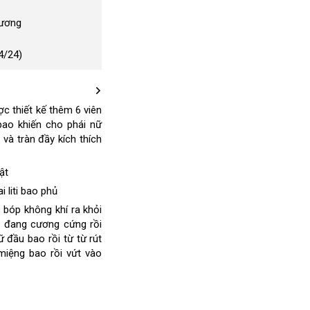
Dương
4/24)
c thiết kế thêm 6 viên
bao khiến cho phái nữ
 và tràn đầy kích thích
ật
i liti bao phủ
 bóp không khí ra khỏi
 đang cương cứng rồi
 đầu bao rồi từ từ rút
 miệng bao rồi vứt vào