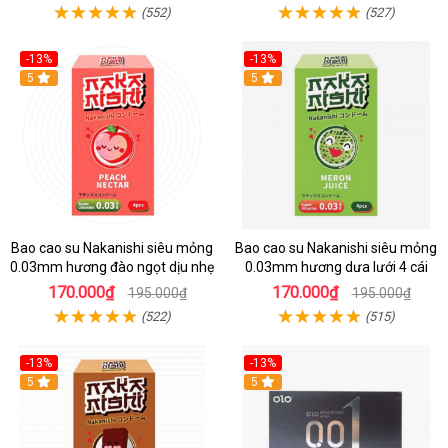
(552)
(527)
-13%
-13%
Hot
5
Hot
5
Bao cao su Nakanishi siêu mỏng
Bao cao su Nakanishi siêu mỏng
0.03mm hương đào ngọt dịu nhẹ
0.03mm hương dưa lưới 4 cái
170.000₫
170.000₫
195.000₫
195.000₫
(522)
(515)
-13%
-13%
Hot
5
Hot
5