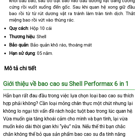
khỏi đầu bao, sau đó đặt bao vào đầu dương vật đang cương
cứng rồi vuốt xuống đến gốc. Sau khi quan hệ xong giữ đầu
bao rồi từ từ rút dương vật ra tránh làm tràn tinh dịch. Thắt
miệng bao rồi vứt vào thùng rác.
Quy cách
:
Hộp 10 cái
Thương hiệu
:
Shell
Bảo quản
: Bảo quản khô ráo, thoáng mát
Hạn sử dụng
:
05 năm.
Mô tả chi tiết
Giới thiệu về bao cao su Shell Performax 6 in 1
Hẳn bạn rất đau đầu trong việc lựa chọn loại bao cao su thích
hợp phải không? Cần loại mỏng chân thực một chút nhưng lại
không lo ngại tới vấn đề rách hoặc tuột bao trong lúc quan hệ.
Vừa muốn gia tăng khoái cảm cho mình và bạn tình, lại vừa
muốn kéo dài thời gian khi “yêu” nữa. Nếu thế thì bạn chắc
chắn không thể bỏ qua sản phẩm bao cao su đa tính năng