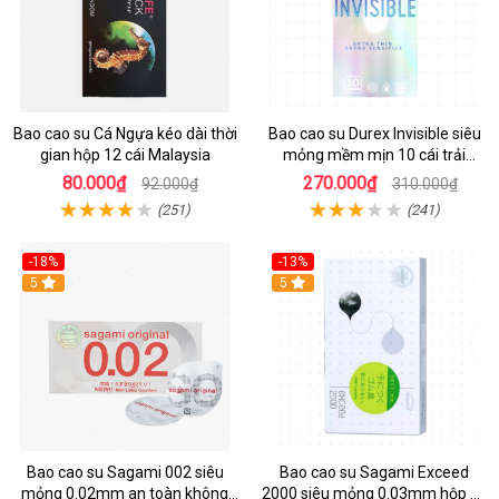
Bao cao su Cá Ngựa kéo dài thời
Bao cao su Durex Invisible siêu
gian hộp 12 cái Malaysia
mỏng mềm mịn 10 cái trải
nghiệm chuẩn
80.000₫
270.000₫
92.000₫
310.000₫
(251)
(241)
-18%
-13%
Hot
5
Hot
5
Bao cao su Sagami 002 siêu
Bao cao su Sagami Exceed
mỏng 0.02mm an toàn không
2000 siêu mỏng 0.03mm hộp 12