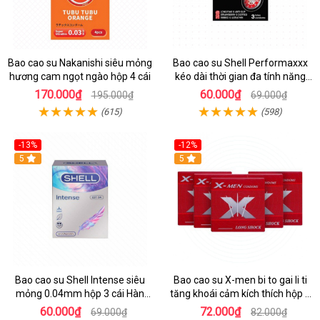
Bao cao su Nakanishi siêu mỏng
Bao cao su Shell Performaxxx
hương cam ngọt ngào hộp 4 cái
kéo dài thời gian đa tính năng
Hàn
170.000₫
60.000₫
195.000₫
69.000₫
(615)
(598)
-13%
-12%
Hot
5
Hot
5
Bao cao su Shell Intense siêu
Bao cao su X-men bi to gai li ti
mỏng 0.04mm hộp 3 cái Hàn
tăng khoái cảm kích thích hộp 1
Quốc
cái
60.000₫
72.000₫
69.000₫
82.000₫