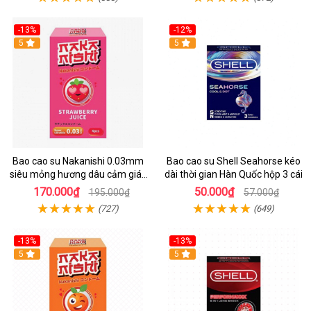
-13%
-12%
Hot
5
Hot
5
Bao cao su Nakanishi 0.03mm
Bao cao su Shell Seahorse kéo
siêu mỏng hương dâu cảm giác
dài thời gian Hàn Quốc hộp 3 cái
thật
170.000₫
50.000₫
195.000₫
57.000₫
(727)
(649)
-13%
-13%
Hot
5
Hot
5