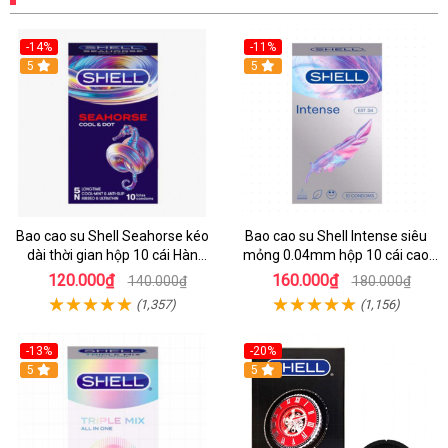
-14%
-11%
Hot
5
Hot
5
Bao cao su Shell Seahorse kéo
Bao cao su Shell Intense siêu
dài thời gian hộp 10 cái Hàn
mỏng 0.04mm hộp 10 cái cao
Quốc
cấp
120.000₫
160.000₫
140.000₫
180.000₫
(1,357)
(1,156)
-13%
-20%
Hot
5
Hot
5