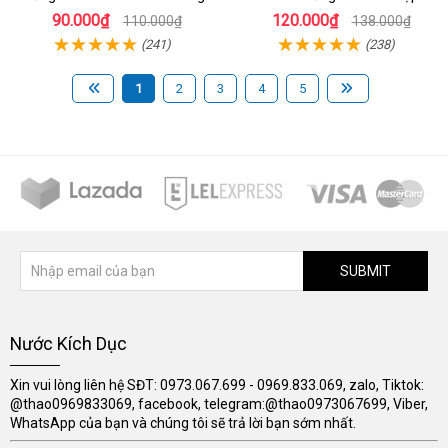
kích ứng
cái an toàn
90.000₫
120.000₫
110.000₫
138.000₫
(241)
(238)
1
2
3
4
5
SUBMIT
Nước Kích Dục
Xin vui lòng liên hệ SĐT: 0973.067.699 - 0969.833.069, zalo, Tiktok:
@thao0969833069, facebook, telegram:@thao0973067699, Viber,
WhatsApp của bạn và chúng tôi sẽ trả lời bạn sớm nhất.