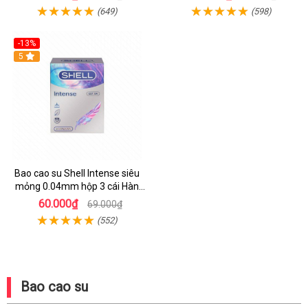
(649)
(598)
-13%
Hot
5
Bao cao su Shell Intense siêu
mỏng 0.04mm hộp 3 cái Hàn
Quốc
60.000₫
69.000₫
(552)
Bao cao su