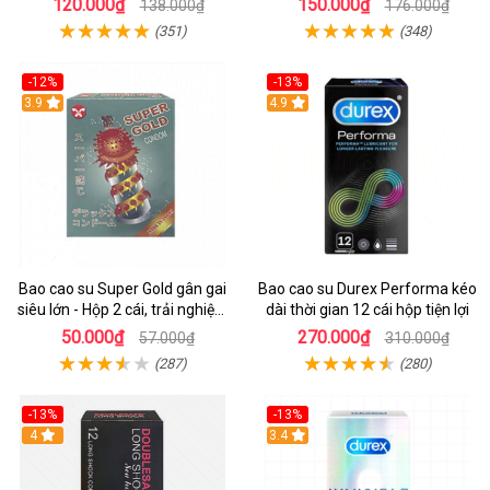
120.000₫
150.000₫
138.000₫
176.000₫
(351)
(348)
-12%
-13%
3.9
Hot
4.9
Bao cao su Super Gold gân gai
Bao cao su Durex Performa kéo
siêu lớn - Hộp 2 cái, trải nghiệm
dài thời gian 12 cái hộp tiện lợi
mới lạ
50.000₫
270.000₫
57.000₫
310.000₫
(287)
(280)
-13%
-13%
Hot
4
3.4