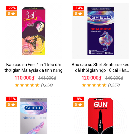
-22%
-14%
Hot
5
Hot
5
Bao cao su Feel 4 in 1 kéo dài
Bao cao su Shell Seahorse kéo
thời gian Malaysia đa tính năng
dài thời gian hộp 10 cái Hàn
Quốc
110.000₫
120.000₫
141.000₫
140.000₫
(1,634)
(1,357)
-11%
-8%
Hot
5
Hot
5