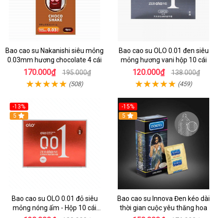
Bao cao su Nakanishi siêu mỏng
Bao cao su OLO 0.01 đen siêu
0.03mm hương chocolate 4 cái
mỏng hương vani hộp 10 cái
170.000₫
120.000₫
195.000₫
138.000₫
(508)
(459)
-13%
-15%
Hot
5
Hot
5
Bao cao su OLO 0.01 đỏ siêu
Bao cao su Innova Đen kéo dài
mỏng nóng ấm - Hộp 10 cái
thời gian cuộc yêu thăng hoa
thăng hoa