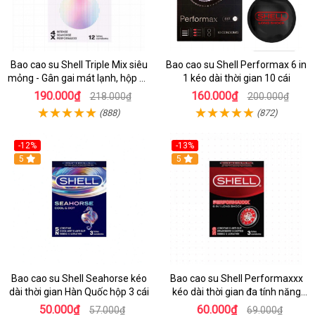
Bao cao su Shell Triple Mix siêu
Bao cao su Shell Performax 6 in
mỏng - Gân gai mát lạnh, hộp 12
1 kéo dài thời gian 10 cái
cái
190.000₫
160.000₫
218.000₫
200.000₫
(888)
(872)
-12%
-13%
Hot
5
Hot
5
Bao cao su Shell Seahorse kéo
Bao cao su Shell Performaxxx
dài thời gian Hàn Quốc hộp 3 cái
kéo dài thời gian đa tính năng
Hàn
50.000₫
60.000₫
57.000₫
69.000₫