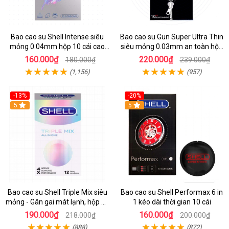
Bao cao su Shell Intense siêu
Bao cao su Gun Super Ultra Thin
mỏng 0.04mm hộp 10 cái cao
siêu mỏng 0.03mm an toàn hộp
cấp
10 cái
160.000₫
220.000₫
180.000₫
239.000₫
(1,156)
(957)
-13%
-20%
Hot
5
Hot
5
Bao cao su Shell Triple Mix siêu
Bao cao su Shell Performax 6 in
mỏng - Gân gai mát lạnh, hộp 12
1 kéo dài thời gian 10 cái
cái
190.000₫
160.000₫
218.000₫
200.000₫
(888)
(872)