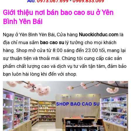
Alo:
0973.067.699
-
0969.833.069
Giới thiệu nơi bán bao cao su ở Yên
Bình Yên Bái
Ngay ở Yên Bình Yên Bái, Cửa hàng
Nuockichduc.com
là
địa chỉ mua sắm
bao cao su
lý tưởng cho mọi khách
hàng. Shop mở cửa từ 8:00 sáng đến 23:00 tối, mang lại
sự thuận tiện và thoải mái. Chúng tôi cung cấp các sản
phẩm chất lượng cao và dịch vụ tư vấn tận tâm, đảm bảo
bạn luôn hài lòng khi đến với shop.