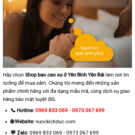
Hãy chọn
Shop bao cao su ở Yên Bình Yên Bái
làm nơi tin
tưởng để mua sắm. Chúng tôi mang đến những sản
phẩm chính hãng với đa dạng mẫu mã, cùng dịch vụ giao
hàng bảo mật tuyệt đối.
📞 Hotline:
0969 833 069
-
0973 067 699
🌐 Website:
nuockichduc.com
💬 Zalo:
0969 833 069 - 0973 067 699