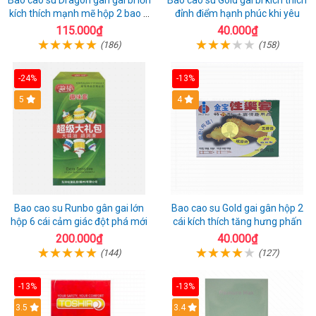
Bao cao su Dragon gân gai bi lớn
Bao cao su Gold gai bi kích thích
kích thích mạnh mẽ hộp 2 bao +
đỉnh điểm hạnh phúc khi yêu
1 riêng
115.000₫
40.000₫
(186)
(158)
-24%
-13%
Hot
5
Hot
4
Bao cao su Runbo gân gai lớn
Bao cao su Gold gai gân hộp 2
hộp 6 cái cảm giác đột phá mới
cái kích thích tăng hưng phấn
200.000₫
40.000₫
(144)
(127)
-13%
-13%
3.5
3.4