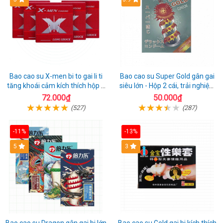
Bao cao su X-men bi to gai li ti
Bao cao su Super Gold gân gai
tăng khoái cảm kích thích hộp 1
siêu lớn - Hộp 2 cái, trải nghiệm
cái
mới lạ
72.000₫
50.000₫
(527)
(287)
-11%
-13%
Hot
5
3