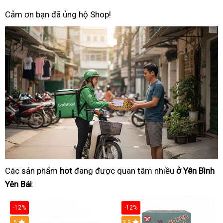
Cảm ơn bạn đã ủng hộ Shop!
Các sản phẩm
hot
đang được quan tâm nhiều
ở Yên Bình
Yên Bái
:
-12%
-12%
Hot
5
3.9