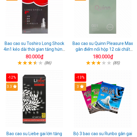
Bao cao su Toshiro Long Shock
Bao cao su Quinn Pleasure Max
4in1 kéo dài thời gian tăng hứng
gân điểm nổi hộp 12 cái chất
thú hộp 10
lượng
80.000₫
180.000₫
(86)
(85)
-12%
-13%
3.3
3
Bao cao su Liebe gai lớn tăng
Bộ 3 bao cao su Runbo gân gai