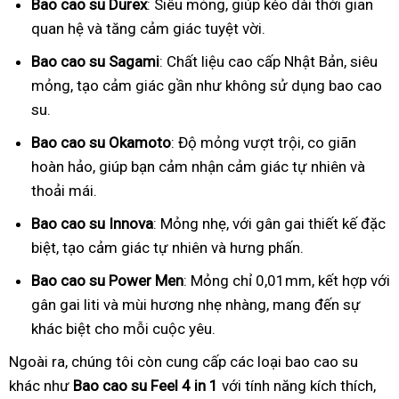
Bao cao su Durex
: Siêu mỏng, giúp kéo dài thời gian
quan hệ và tăng cảm giác tuyệt vời.
Bao cao su Sagami
: Chất liệu cao cấp Nhật Bản, siêu
mỏng, tạo cảm giác gần như không sử dụng bao cao
su.
Bao cao su Okamoto
: Độ mỏng vượt trội, co giãn
hoàn hảo, giúp bạn cảm nhận cảm giác tự nhiên và
thoải mái.
Bao cao su Innova
: Mỏng nhẹ, với gân gai thiết kế đặc
biệt, tạo cảm giác tự nhiên và hưng phấn.
Bao cao su Power Men
: Mỏng chỉ 0,01mm, kết hợp với
gân gai liti và mùi hương nhẹ nhàng, mang đến sự
khác biệt cho mỗi cuộc yêu.
Ngoài ra, chúng tôi còn cung cấp các loại bao cao su
khác như
Bao cao su Feel 4 in 1
với tính năng kích thích,