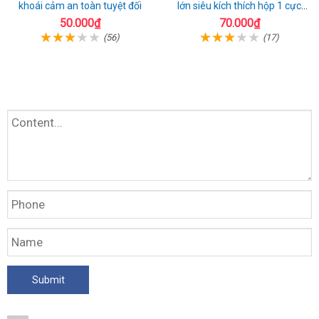
khoái cảm an toàn tuyệt đối
lớn siêu kích thích hộp 1 cực
chất
50.000₫
70.000₫
(56)
(17)