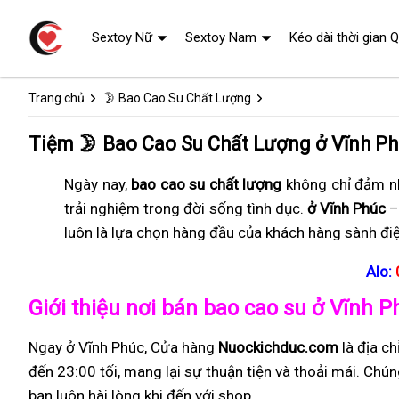
Sextoy Nữ
Sextoy Nam
Kéo dài thời gian 
Trang chủ
🌛 Bao Cao Su Chất Lượng
Tiệm 🌛 Bao Cao Su Chất Lượng ở Vĩnh P
Ngày nay,
bao cao su chất lượng
không chỉ đảm nh
trải nghiệm trong đời sống tình dục.
ở Vĩnh Phúc
–
luôn là lựa chọn hàng đầu của khách hàng sành điệ
Alo:
Giới thiệu nơi bán bao cao su ở Vĩnh P
Ngay ở Vĩnh Phúc, Cửa hàng
Nuockichduc.com
là địa c
đến 23:00 tối, mang lại sự thuận tiện và thoải mái. Ch
bạn luôn hài lòng khi đến với shop.