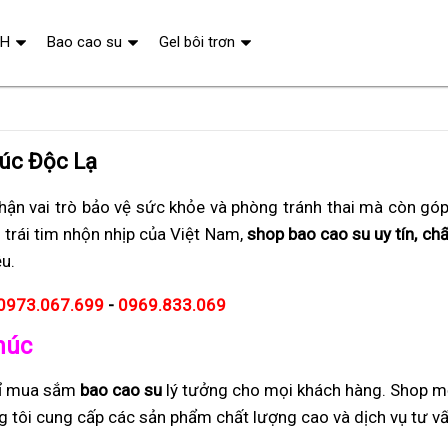
QH
Bao cao su
Gel bôi trơn
húc Độc Lạ
ận vai trò bảo vệ sức khỏe và phòng tránh thai mà còn gó
 trái tim nhộn nhịp của Việt Nam,
shop bao cao su uy tín, chấ
u.
0973.067.699
-
0969.833.069
húc
hỉ mua sắm
bao cao su
lý tưởng cho mọi khách hàng. Shop m
úng tôi cung cấp các sản phẩm chất lượng cao và dịch vụ tư 