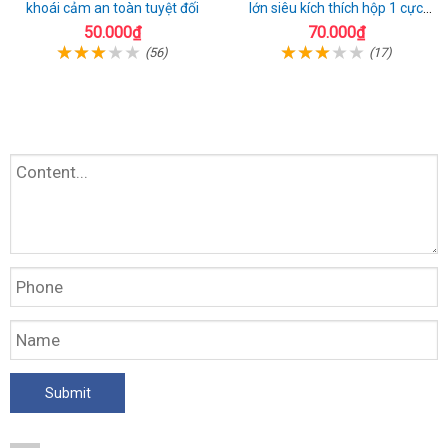
khoái cảm an toàn tuyệt đối
lớn siêu kích thích hộp 1 cực
chất
50.000₫
70.000₫
(56)
(17)