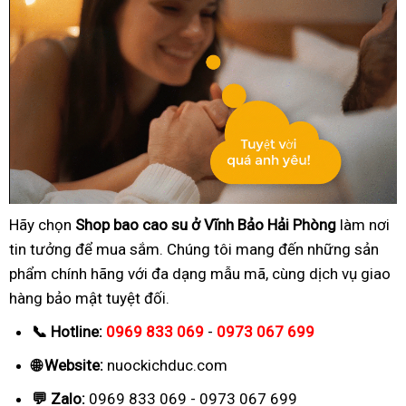
Hãy chọn
Shop bao cao su ở Vĩnh Bảo Hải Phòng
làm nơi
tin tưởng để mua sắm. Chúng tôi mang đến những sản
phẩm chính hãng với đa dạng mẫu mã, cùng dịch vụ giao
hàng bảo mật tuyệt đối.
📞 Hotline:
0969 833 069
-
0973 067 699
🌐 Website:
nuockichduc.com
💬 Zalo:
0969 833 069 - 0973 067 699