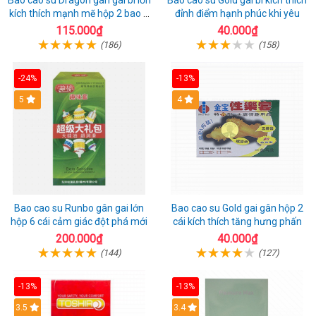
Bao cao su Dragon gân gai bi lớn
Bao cao su Gold gai bi kích thích
kích thích mạnh mẽ hộp 2 bao +
đỉnh điểm hạnh phúc khi yêu
1 riêng
115.000₫
40.000₫
(186)
(158)
-24%
-13%
Hot
5
Hot
4
Bao cao su Runbo gân gai lớn
Bao cao su Gold gai gân hộp 2
hộp 6 cái cảm giác đột phá mới
cái kích thích tăng hưng phấn
200.000₫
40.000₫
(144)
(127)
-13%
-13%
3.5
3.4