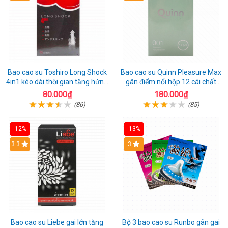
Bao cao su Toshiro Long Shock
Bao cao su Quinn Pleasure Max
4in1 kéo dài thời gian tăng hứng
gân điểm nổi hộp 12 cái chất
thú hộp 10
lượng
80.000₫
180.000₫
(86)
(85)
-12%
-13%
3.3
3
Bao cao su Liebe gai lớn tăng
Bộ 3 bao cao su Runbo gân gai