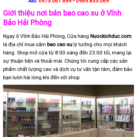
Alo:
0973.067.699
-
0969.833.069
Giới thiệu nơi bán bao cao su ở Vĩnh
Bảo Hải Phòng
Ngay ở Vĩnh Bảo Hải Phòng, Cửa hàng
Nuockichduc.com
là địa chỉ mua sắm
bao cao su
lý tưởng cho mọi khách
hàng. Shop mở cửa từ 8:00 sáng đến 23:00 tối, mang lại
sự thuận tiện và thoải mái. Chúng tôi cung cấp các sản
phẩm chất lượng cao và dịch vụ tư vấn tận tâm, đảm bảo
bạn luôn hài lòng khi đến với shop.