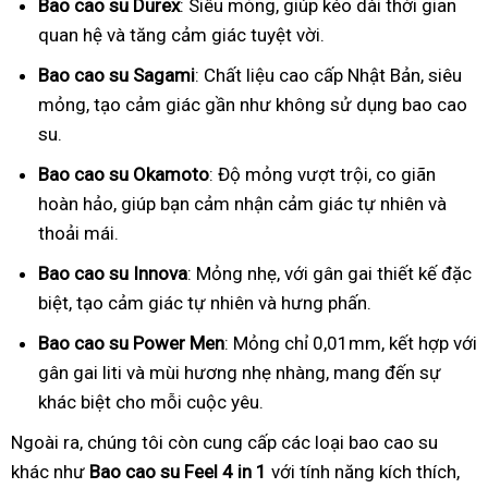
Bao cao su Durex
: Siêu mỏng, giúp kéo dài thời gian
quan hệ và tăng cảm giác tuyệt vời.
Bao cao su Sagami
: Chất liệu cao cấp Nhật Bản, siêu
mỏng, tạo cảm giác gần như không sử dụng bao cao
su.
Bao cao su Okamoto
: Độ mỏng vượt trội, co giãn
hoàn hảo, giúp bạn cảm nhận cảm giác tự nhiên và
thoải mái.
Bao cao su Innova
: Mỏng nhẹ, với gân gai thiết kế đặc
biệt, tạo cảm giác tự nhiên và hưng phấn.
Bao cao su Power Men
: Mỏng chỉ 0,01mm, kết hợp với
gân gai liti và mùi hương nhẹ nhàng, mang đến sự
khác biệt cho mỗi cuộc yêu.
Ngoài ra, chúng tôi còn cung cấp các loại bao cao su
khác như
Bao cao su Feel 4 in 1
với tính năng kích thích,