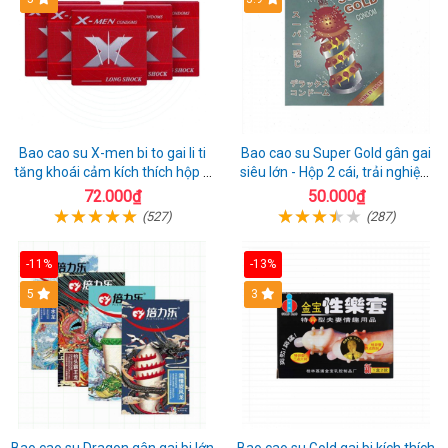
Bao cao su X-men bi to gai li ti
Bao cao su Super Gold gân gai
tăng khoái cảm kích thích hộp 1
siêu lớn - Hộp 2 cái, trải nghiệm
cái
mới lạ
72.000₫
50.000₫
(527)
(287)
-11%
-13%
Hot
5
3