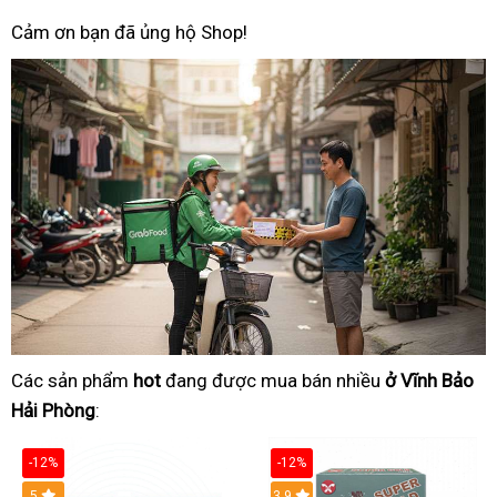
Cảm ơn bạn đã ủng hộ Shop!
Các sản phẩm
hot
đang được mua bán nhiều
ở Vĩnh Bảo
Hải Phòng
:
-12%
-12%
Hot
5
3.9