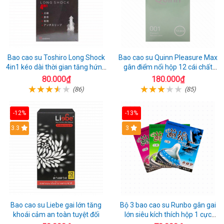
Bao cao su Toshiro Long Shock
Bao cao su Quinn Pleasure Max
4in1 kéo dài thời gian tăng hứng
gân điểm nổi hộp 12 cái chất
thú hộp 10
lượng
80.000₫
180.000₫
(86)
(85)
-12%
-13%
3.3
3
Bao cao su Liebe gai lớn tăng
Bộ 3 bao cao su Runbo gân gai
khoái cảm an toàn tuyệt đối
lớn siêu kích thích hộp 1 cực