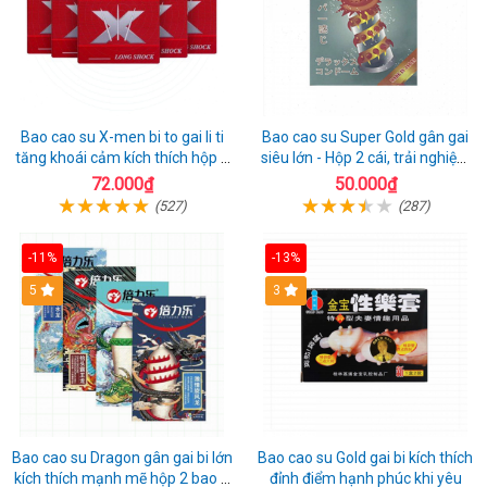
Bao cao su X-men bi to gai li ti
Bao cao su Super Gold gân gai
tăng khoái cảm kích thích hộp 1
siêu lớn - Hộp 2 cái, trải nghiệm
cái
mới lạ
72.000₫
50.000₫
(527)
(287)
-11%
-13%
Hot
5
3
Bao cao su Dragon gân gai bi lớn
Bao cao su Gold gai bi kích thích
kích thích mạnh mẽ hộp 2 bao +
đỉnh điểm hạnh phúc khi yêu