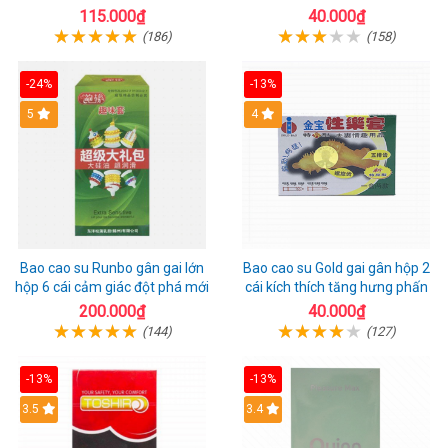
1 riêng
115.000₫
40.000₫
(186)
(158)
-24%
-13%
Hot
5
Hot
4
Bao cao su Runbo gân gai lớn
Bao cao su Gold gai gân hộp 2
hộp 6 cái cảm giác đột phá mới
cái kích thích tăng hưng phấn
200.000₫
40.000₫
(144)
(127)
-13%
-13%
3.5
3.4