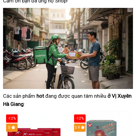
Cảm ơn bạn đã ủng hộ Shop!
Các sản phẩm
hot
đang được quan tâm nhiều
ở Vị Xuyên
Hà Giang
:
-12%
-12%
Hot
5
3.9