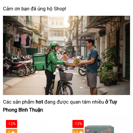
Cảm ơn bạn đã ủng hộ Shop!
Các sản phẩm
hot
đang được quan tâm nhiều
ở Tuy
Phong Bình Thuận
:
-12%
-12%
Hot
5
3.9