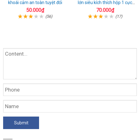
khoái cảm an toàn tuyệt đối
lớn siêu kích thích hộp 1 cực
chất
50.000₫
70.000₫
(56)
(17)