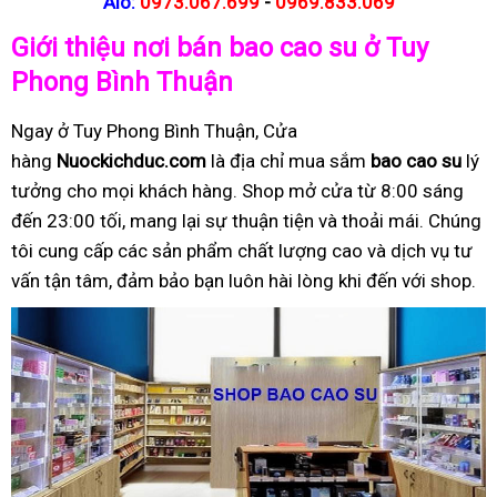
Alo:
0973.067.699
-
0969.833.069
Giới thiệu nơi bán bao cao su ở Tuy
Phong Bình Thuận
Ngay ở Tuy Phong Bình Thuận, Cửa
hàng
Nuockichduc.com
là địa chỉ mua sắm
bao cao su
lý
tưởng cho mọi khách hàng. Shop mở cửa từ 8:00 sáng
đến 23:00 tối, mang lại sự thuận tiện và thoải mái. Chúng
tôi cung cấp các sản phẩm chất lượng cao và dịch vụ tư
vấn tận tâm, đảm bảo bạn luôn hài lòng khi đến với shop.