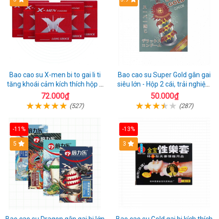
Bao cao su X-men bi to gai li ti
Bao cao su Super Gold gân gai
tăng khoái cảm kích thích hộp 1
siêu lớn - Hộp 2 cái, trải nghiệm
cái
mới lạ
72.000₫
50.000₫
(527)
(287)
-11%
-13%
Hot
5
3