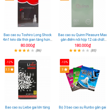
Bao cao su Toshiro Long Shock
Bao cao su Quinn Pleasure Max
4in1 kéo dài thời gian tăng hứng
gân điểm nổi hộp 12 cái chất
thú hộp 10
lượng
80.000₫
180.000₫
(86)
(85)
-12%
-13%
3.3
3
Bao cao su Liebe gai lớn tăng
Bộ 3 bao cao su Runbo gân gai