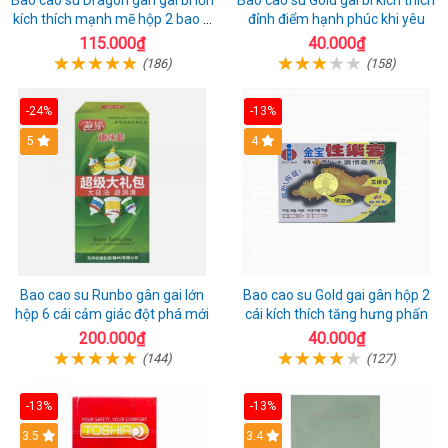
Bao cao su Dragon gân gai bi lớn
Bao cao su Gold gai bi kích thích
kích thích mạnh mẽ hộp 2 bao +
đỉnh điểm hạnh phúc khi yêu
1 riêng
115.000₫
40.000₫
(186)
(158)
-24%
-13%
Hot
5
Hot
4
Bao cao su Runbo gân gai lớn
Bao cao su Gold gai gân hộp 2
hộp 6 cái cảm giác đột phá mới
cái kích thích tăng hưng phấn
200.000₫
40.000₫
(144)
(127)
-13%
-13%
3.5
3.4