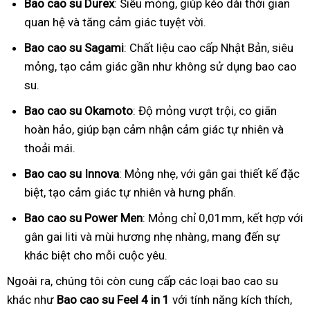
Bao cao su Durex
: Siêu mỏng, giúp kéo dài thời gian
quan hệ và tăng cảm giác tuyệt vời.
Bao cao su Sagami
: Chất liệu cao cấp Nhật Bản, siêu
mỏng, tạo cảm giác gần như không sử dụng bao cao
su.
Bao cao su Okamoto
: Độ mỏng vượt trội, co giãn
hoàn hảo, giúp bạn cảm nhận cảm giác tự nhiên và
thoải mái.
Bao cao su Innova
: Mỏng nhẹ, với gân gai thiết kế đặc
biệt, tạo cảm giác tự nhiên và hưng phấn.
Bao cao su Power Men
: Mỏng chỉ 0,01mm, kết hợp với
gân gai liti và mùi hương nhẹ nhàng, mang đến sự
khác biệt cho mỗi cuộc yêu.
Ngoài ra, chúng tôi còn cung cấp các loại bao cao su
khác như
Bao cao su Feel 4 in 1
với tính năng kích thích,