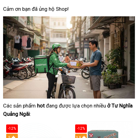
Cảm ơn bạn đã ủng hộ Shop!
Các sản phẩm
hot
đang được lựa chọn nhiều
ở Tư Nghĩa
Quảng Ngãi
:
-12%
-12%
Hot
5
3.9