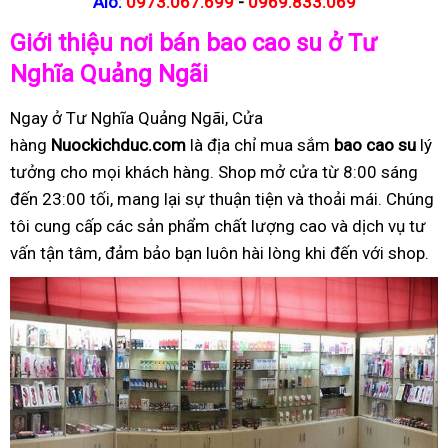
Alo:
0973.067.699
-
0969.833.069
Giới thiệu nơi bán bao cao su ở Tư
Nghĩa Quảng Ngãi
Ngay ở Tư Nghĩa Quảng Ngãi, Cửa
hàng
Nuockichduc.com
là địa chỉ mua sắm
bao cao su
lý
tưởng cho mọi khách hàng. Shop mở cửa từ 8:00 sáng
đến 23:00 tối, mang lại sự thuận tiện và thoải mái. Chúng
tôi cung cấp các sản phẩm chất lượng cao và dịch vụ tư
vấn tận tâm, đảm bảo bạn luôn hài lòng khi đến với shop.