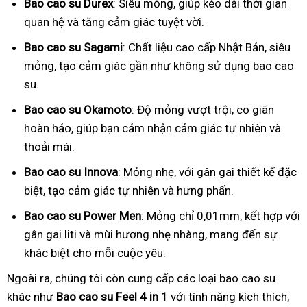
Bao cao su Durex
: Siêu mỏng, giúp kéo dài thời gian
quan hệ và tăng cảm giác tuyệt vời.
Bao cao su Sagami
: Chất liệu cao cấp Nhật Bản, siêu
mỏng, tạo cảm giác gần như không sử dụng bao cao
su.
Bao cao su Okamoto
: Độ mỏng vượt trội, co giãn
hoàn hảo, giúp bạn cảm nhận cảm giác tự nhiên và
thoải mái.
Bao cao su Innova
: Mỏng nhẹ, với gân gai thiết kế đặc
biệt, tạo cảm giác tự nhiên và hưng phấn.
Bao cao su Power Men
: Mỏng chỉ 0,01mm, kết hợp với
gân gai liti và mùi hương nhẹ nhàng, mang đến sự
khác biệt cho mỗi cuộc yêu.
Ngoài ra, chúng tôi còn cung cấp các loại bao cao su
khác như
Bao cao su Feel 4 in 1
với tính năng kích thích,