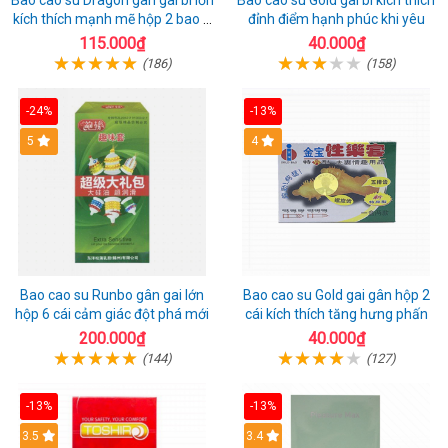
Bao cao su Dragon gân gai bi lớn
Bao cao su Gold gai bi kích thích
kích thích mạnh mẽ hộp 2 bao +
đỉnh điểm hạnh phúc khi yêu
1 riêng
115.000₫
40.000₫
(186)
(158)
-24%
-13%
Hot
5
Hot
4
Bao cao su Runbo gân gai lớn
Bao cao su Gold gai gân hộp 2
hộp 6 cái cảm giác đột phá mới
cái kích thích tăng hưng phấn
200.000₫
40.000₫
(144)
(127)
-13%
-13%
3.5
3.4