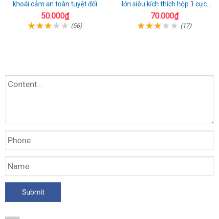
khoái cảm an toàn tuyệt đối
lớn siêu kích thích hộp 1 cực
chất
50.000₫
70.000₫
(56)
(17)