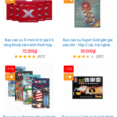
Bao cao su X-men bi to gai li ti
Bao cao su Super Gold gân gai
tăng khoái cảm kích thích hộp 1
siêu lớn - Hộp 2 cái, trải nghiệm
cái
mới lạ
72.000₫
50.000₫
(527)
(287)
-11%
-13%
Hot
5
3