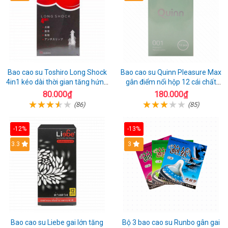
Bao cao su Toshiro Long Shock
Bao cao su Quinn Pleasure Max
4in1 kéo dài thời gian tăng hứng
gân điểm nổi hộp 12 cái chất
thú hộp 10
lượng
80.000₫
180.000₫
(86)
(85)
-12%
-13%
3.3
3
Bao cao su Liebe gai lớn tăng
Bộ 3 bao cao su Runbo gân gai