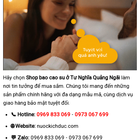
Hãy chọn
Shop bao cao su ở Tư Nghĩa Quảng Ngãi
làm
nơi tin tưởng để mua sắm. Chúng tôi mang đến những
sản phẩm chính hãng với đa dạng mẫu mã, cùng dịch vụ
giao hàng bảo mật tuyệt đối.
📞 Hotline:
0969 833 069
-
0973 067 699
🌐 Website:
nuockichduc.com
💬 Zalo:
0969 833 069 - 0973 067 699