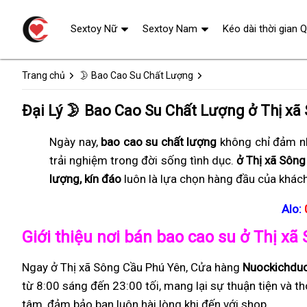
Sextoy Nữ
Sextoy Nam
Kéo dài thời gian 
Trang chủ
🌛 Bao Cao Su Chất Lượng
Đại Lý 🌛 Bao Cao Su Chất Lượng ở Thị xã
Ngày nay,
bao cao su chất lượng
không chỉ đảm nh
trải nghiệm trong đời sống tình dục.
ở Thị xã Sông
lượng, kín đáo
luôn là lựa chọn hàng đầu của khác
Alo:
Giới thiệu nơi bán bao cao su ở Thị x
Ngay ở Thị xã Sông Cầu Phú Yên, Cửa hàng
Nuockichdu
từ 8:00 sáng đến 23:00 tối, mang lại sự thuận tiện và t
tâm, đảm bảo bạn luôn hài lòng khi đến với shop.