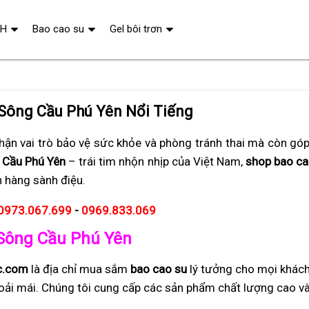
QH
Bao cao su
Gel bôi trơn
 Sông Cầu Phú Yên Nổi Tiếng
ận vai trò bảo vệ sức khỏe và phòng tránh thai mà còn gó
 Cầu Phú Yên
– trái tim nhộn nhịp của Việt Nam,
shop bao cao
h hàng sành điệu.
0973.067.699
-
0969.833.069
ã Sông Cầu Phú Yên
c.com
là địa chỉ mua sắm
bao cao su
lý tưởng cho mọi khác
hoải mái. Chúng tôi cung cấp các sản phẩm chất lượng cao và