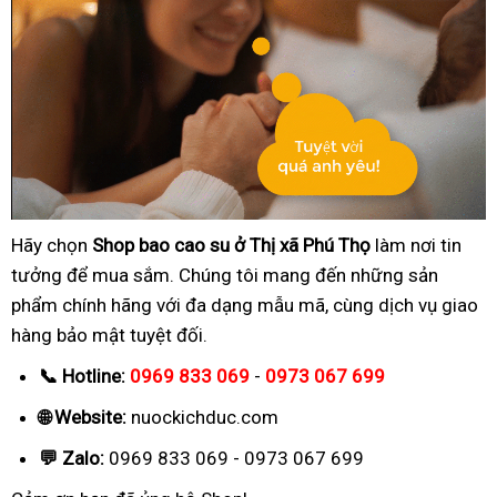
Hãy chọn
Shop bao cao su ở Thị xã Phú Thọ
làm nơi tin
tưởng để mua sắm. Chúng tôi mang đến những sản
phẩm chính hãng với đa dạng mẫu mã, cùng dịch vụ giao
hàng bảo mật tuyệt đối.
📞 Hotline:
0969 833 069
-
0973 067 699
🌐 Website:
nuockichduc.com
💬 Zalo:
0969 833 069 - 0973 067 699