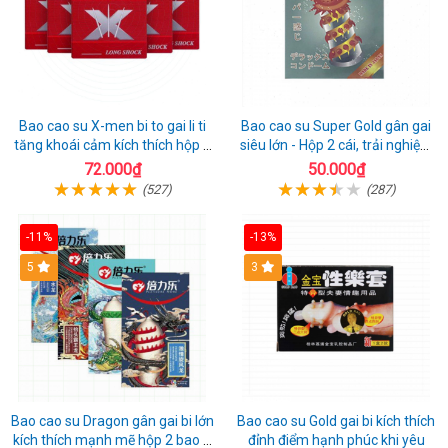
Bao cao su X-men bi to gai li ti
Bao cao su Super Gold gân gai
tăng khoái cảm kích thích hộp 1
siêu lớn - Hộp 2 cái, trải nghiệm
cái
mới lạ
72.000₫
50.000₫
(527)
(287)
-11%
-13%
Hot
5
3
Bao cao su Dragon gân gai bi lớn
Bao cao su Gold gai bi kích thích
kích thích mạnh mẽ hộp 2 bao +
đỉnh điểm hạnh phúc khi yêu