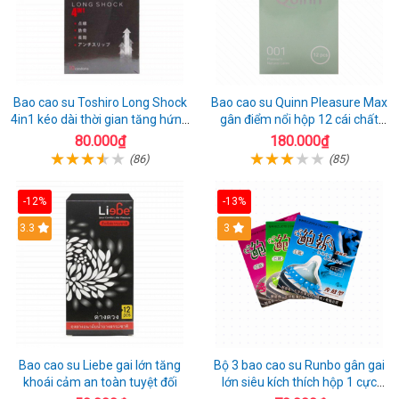
Bao cao su Toshiro Long Shock
Bao cao su Quinn Pleasure Max
4in1 kéo dài thời gian tăng hứng
gân điểm nổi hộp 12 cái chất
thú hộp 10
lượng
80.000₫
180.000₫
(86)
(85)
-12%
-13%
3.3
3
Bao cao su Liebe gai lớn tăng
Bộ 3 bao cao su Runbo gân gai
khoái cảm an toàn tuyệt đối
lớn siêu kích thích hộp 1 cực