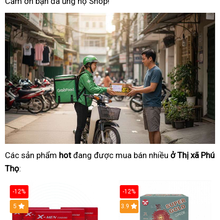
Cảm ơn bạn đã ủng hộ Shop!
Các sản phẩm
hot
đang được mua bán nhiều
ở Thị xã Phú
Thọ
:
-12%
-12%
Hot
5
3.9