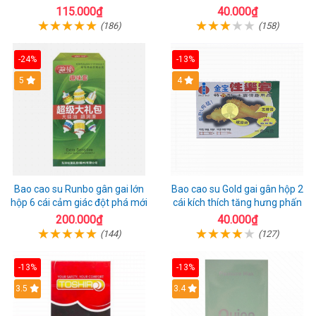
1 riêng
115.000₫
40.000₫
(186)
(158)
-24%
-13%
Hot
5
Hot
4
Bao cao su Runbo gân gai lớn
Bao cao su Gold gai gân hộp 2
hộp 6 cái cảm giác đột phá mới
cái kích thích tăng hưng phấn
200.000₫
40.000₫
(144)
(127)
-13%
-13%
3.5
3.4