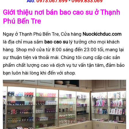
Alo:
0973.067.699
-
0969.833.069
Giới thiệu nơi bán bao cao su ở Thạnh
Phú Bến Tre
Ngay ở Thạnh Phú Bến Tre, Cửa hàng
Nuockichduc.com
là địa chỉ mua sắm
bao cao su
lý tưởng cho mọi khách
hàng. Shop mở cửa từ 8:00 sáng đến 23:00 tối, mang lại
sự thuận tiện và thoải mái. Chúng tôi cung cấp các sản
phẩm chất lượng cao và dịch vụ tư vấn tận tâm, đảm bảo
bạn luôn hài lòng khi đến với shop.