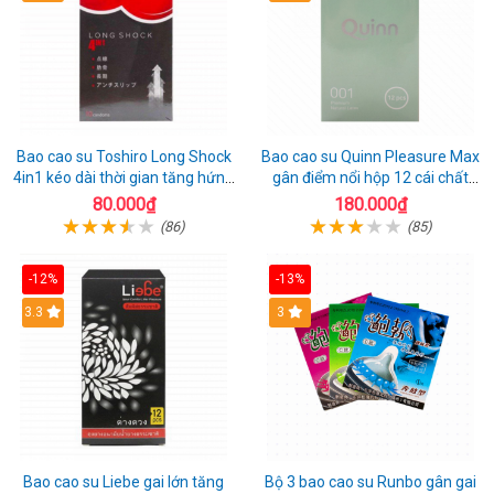
Bao cao su Toshiro Long Shock
Bao cao su Quinn Pleasure Max
4in1 kéo dài thời gian tăng hứng
gân điểm nổi hộp 12 cái chất
thú hộp 10
lượng
80.000₫
180.000₫
(86)
(85)
-12%
-13%
3.3
3
Bao cao su Liebe gai lớn tăng
Bộ 3 bao cao su Runbo gân gai