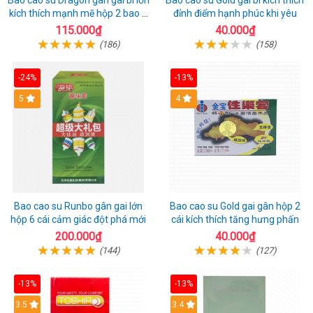
Bao cao su Dragon gân gai bi lớn
Bao cao su Gold gai bi kích thích
kích thích mạnh mẽ hộp 2 bao +
đỉnh điểm hạnh phúc khi yêu
1 riêng
115.000₫
40.000₫
(186)
(158)
-24%
-13%
Hot
5
Hot
4
Bao cao su Runbo gân gai lớn
Bao cao su Gold gai gân hộp 2
hộp 6 cái cảm giác đột phá mới
cái kích thích tăng hưng phấn
200.000₫
40.000₫
(144)
(127)
-13%
-13%
3.5
3.4