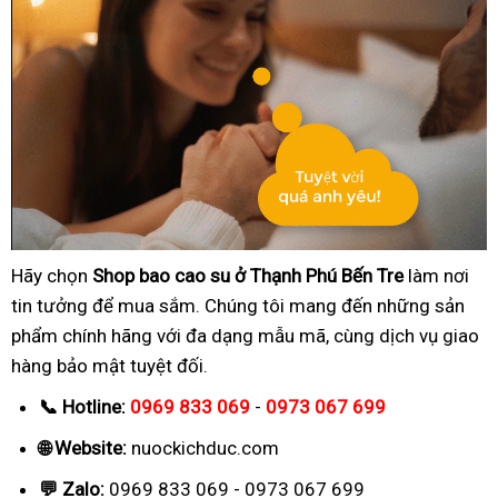
Hãy chọn
Shop bao cao su ở Thạnh Phú Bến Tre
làm nơi
tin tưởng để mua sắm. Chúng tôi mang đến những sản
phẩm chính hãng với đa dạng mẫu mã, cùng dịch vụ giao
hàng bảo mật tuyệt đối.
📞 Hotline:
0969 833 069
-
0973 067 699
🌐 Website:
nuockichduc.com
💬 Zalo:
0969 833 069 - 0973 067 699