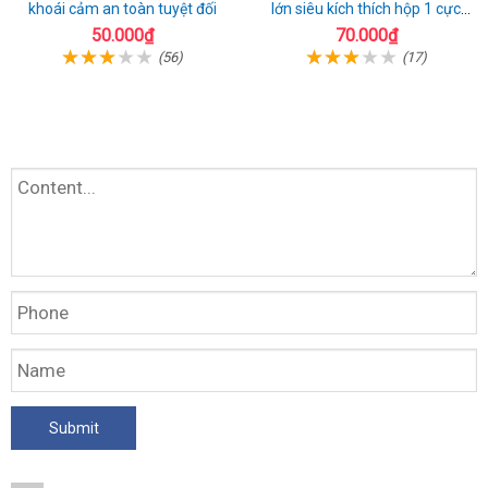
khoái cảm an toàn tuyệt đối
lớn siêu kích thích hộp 1 cực
chất
50.000₫
70.000₫
(56)
(17)