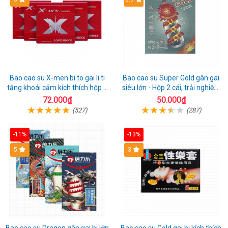
Bao cao su X-men bi to gai li ti
Bao cao su Super Gold gân gai
tăng khoái cảm kích thích hộp 1
siêu lớn - Hộp 2 cái, trải nghiệm
cái
mới lạ
72.000₫
50.000₫
(527)
(287)
-11%
-13%
Hot
5
3