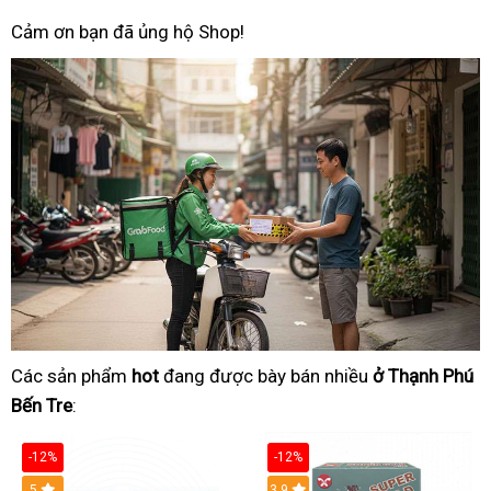
Cảm ơn bạn đã ủng hộ Shop!
Các sản phẩm
hot
đang được bày bán nhiều
ở Thạnh Phú
Bến Tre
:
-12%
-12%
Hot
5
3.9