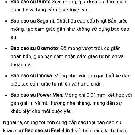
Bao cao su Durex
: Siêu mỏng, giúp kéo dài thời gian
quan hệ và tăng cảm giác tuyệt vời.
Bao cao su Sagami
: Chất liệu cao cấp Nhật Bản, siêu
mỏng, tạo cảm giác gần như không sử dụng bao cao
su.
Bao cao su Okamoto
: Độ mỏng vượt trội, co giãn
hoàn hảo, giúp bạn cảm nhận cảm giác tự nhiên và
thoải mái.
Bao cao su Innova
: Mỏng nhẹ, với gân gai thiết kế đặc
biệt, tạo cảm giác tự nhiên và hưng phấn.
Bao cao su Power Men
: Mỏng chỉ 0,01mm, kết hợp với
gân gai liti và mùi hương nhẹ nhàng, mang đến sự
khác biệt cho mỗi cuộc yêu.
Ngoài ra, chúng tôi còn cung cấp các loại bao cao su
khác như
Bao cao su Feel 4 in 1
với tính năng kích thích,