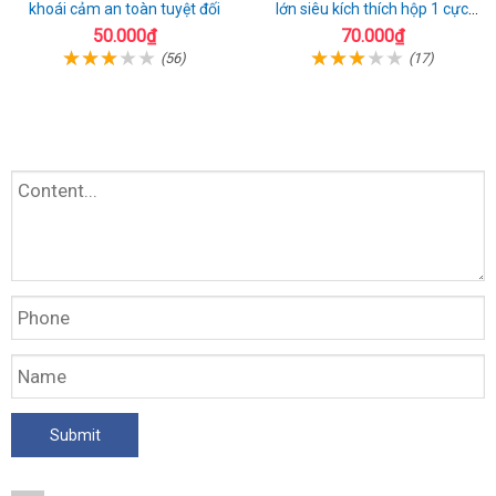
khoái cảm an toàn tuyệt đối
lớn siêu kích thích hộp 1 cực
chất
50.000₫
70.000₫
(56)
(17)