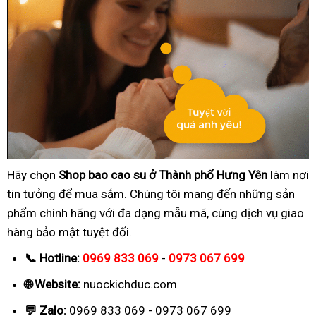
Hãy chọn
Shop bao cao su ở Thành phố Hưng Yên
làm nơi
tin tưởng để mua sắm. Chúng tôi mang đến những sản
phẩm chính hãng với đa dạng mẫu mã, cùng dịch vụ giao
hàng bảo mật tuyệt đối.
📞 Hotline:
0969 833 069
-
0973 067 699
🌐 Website:
nuockichduc.com
💬 Zalo:
0969 833 069 - 0973 067 699