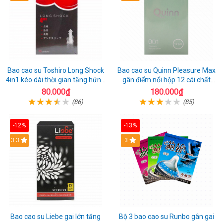
Bao cao su Toshiro Long Shock
Bao cao su Quinn Pleasure Max
4in1 kéo dài thời gian tăng hứng
gân điểm nổi hộp 12 cái chất
thú hộp 10
lượng
80.000₫
180.000₫
(86)
(85)
-12%
-13%
3.3
3
Bao cao su Liebe gai lớn tăng
Bộ 3 bao cao su Runbo gân gai