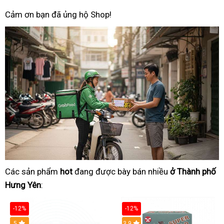
Cảm ơn bạn đã ủng hộ Shop!
Các sản phẩm
hot
đang được bày bán nhiều
ở Thành phố
Hưng Yên
:
-12%
-12%
Hot
5
3.9