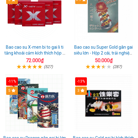
Bao cao su X-men bi to gai li ti
Bao cao su Super Gold gân gai
tăng khoái cảm kích thích hộp 1
siêu lớn - Hộp 2 cái, trải nghiệm
cái
mới lạ
72.000₫
50.000₫
(527)
(287)
-11%
-13%
Hot
5
3