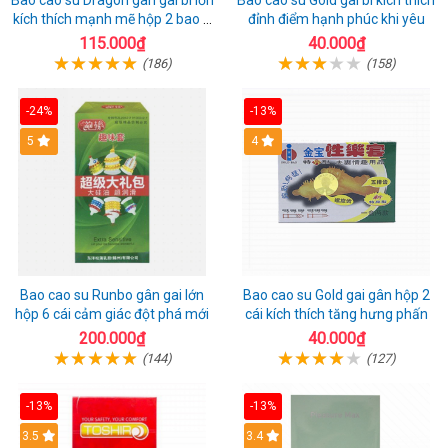
Bao cao su Dragon gân gai bi lớn
Bao cao su Gold gai bi kích thích
kích thích mạnh mẽ hộp 2 bao +
đỉnh điểm hạnh phúc khi yêu
1 riêng
115.000₫
40.000₫
(186)
(158)
-24%
-13%
Hot
5
Hot
4
Bao cao su Runbo gân gai lớn
Bao cao su Gold gai gân hộp 2
hộp 6 cái cảm giác đột phá mới
cái kích thích tăng hưng phấn
200.000₫
40.000₫
(144)
(127)
-13%
-13%
3.5
3.4