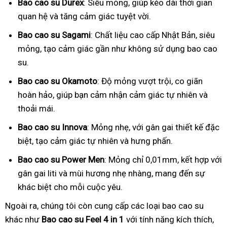
Bao cao su Durex
: Siêu mỏng, giúp kéo dài thời gian
quan hệ và tăng cảm giác tuyệt vời.
Bao cao su Sagami
: Chất liệu cao cấp Nhật Bản, siêu
mỏng, tạo cảm giác gần như không sử dụng bao cao
su.
Bao cao su Okamoto
: Độ mỏng vượt trội, co giãn
hoàn hảo, giúp bạn cảm nhận cảm giác tự nhiên và
thoải mái.
Bao cao su Innova
: Mỏng nhẹ, với gân gai thiết kế đặc
biệt, tạo cảm giác tự nhiên và hưng phấn.
Bao cao su Power Men
: Mỏng chỉ 0,01mm, kết hợp với
gân gai liti và mùi hương nhẹ nhàng, mang đến sự
khác biệt cho mỗi cuộc yêu.
Ngoài ra, chúng tôi còn cung cấp các loại bao cao su
khác như
Bao cao su Feel 4 in 1
với tính năng kích thích,