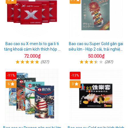
Bao cao su X-men bi to gai li ti
Bao cao su Super Gold gân gai
tăng khoái cảm kích thích hộp 1
siêu lớn - Hộp 2 cái, trải nghiệm
cái
mới lạ
72.000₫
50.000₫
(527)
(287)
-11%
-13%
Hot
5
3