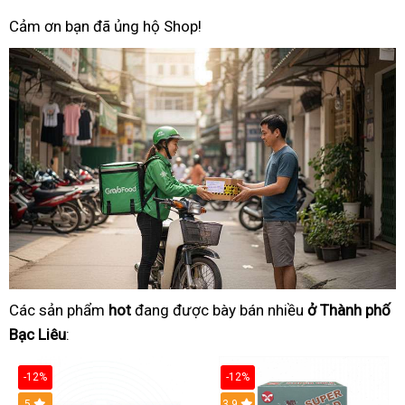
Cảm ơn bạn đã ủng hộ Shop!
Các sản phẩm
hot
đang được bày bán nhiều
ở Thành phố
Bạc Liêu
:
-12%
-12%
Hot
5
3.9