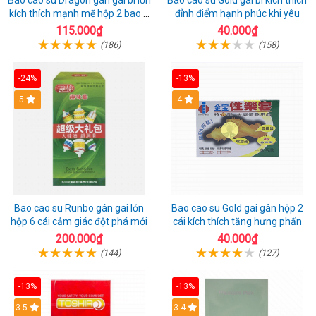
Bao cao su Dragon gân gai bi lớn
Bao cao su Gold gai bi kích thích
kích thích mạnh mẽ hộp 2 bao +
đỉnh điểm hạnh phúc khi yêu
1 riêng
115.000₫
40.000₫
(186)
(158)
-24%
-13%
Hot
5
Hot
4
Bao cao su Runbo gân gai lớn
Bao cao su Gold gai gân hộp 2
hộp 6 cái cảm giác đột phá mới
cái kích thích tăng hưng phấn
200.000₫
40.000₫
(144)
(127)
-13%
-13%
3.5
3.4