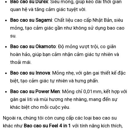
Bao cao su Durex
: Siêu mỏng, giúp kéo dài thời gian
quan hệ và tăng cảm giác tuyệt vời.
Bao cao su Sagami
: Chất liệu cao cấp Nhật Bản, siêu
mỏng, tạo cảm giác gần như không sử dụng bao cao
su.
Bao cao su Okamoto
: Độ mỏng vượt trội, co giãn
hoàn hảo, giúp bạn cảm nhận cảm giác tự nhiên và
thoải mái.
Bao cao su Innova
: Mỏng nhẹ, với gân gai thiết kế đặc
biệt, tạo cảm giác tự nhiên và hưng phấn.
Bao cao su Power Men
: Mỏng chỉ 0,01mm, kết hợp với
gân gai liti và mùi hương nhẹ nhàng, mang đến sự
khác biệt cho mỗi cuộc yêu.
Ngoài ra, chúng tôi còn cung cấp các loại bao cao su
khác như
Bao cao su Feel 4 in 1
với tính năng kích thích,