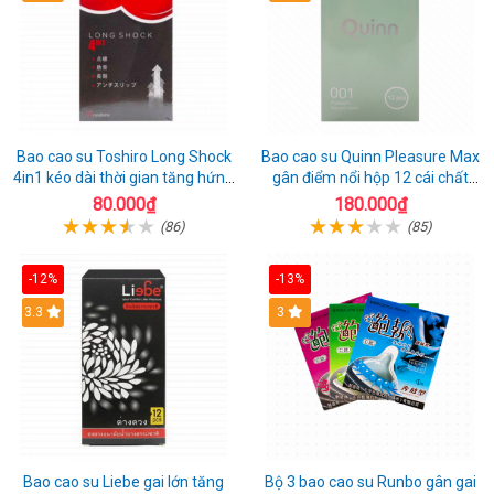
Bao cao su Toshiro Long Shock
Bao cao su Quinn Pleasure Max
4in1 kéo dài thời gian tăng hứng
gân điểm nổi hộp 12 cái chất
thú hộp 10
lượng
80.000₫
180.000₫
(86)
(85)
-12%
-13%
3.3
3
Bao cao su Liebe gai lớn tăng
Bộ 3 bao cao su Runbo gân gai