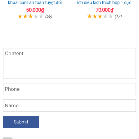
khoái cảm an toàn tuyệt đối
lớn siêu kích thích hộp 1 cực
chất
50.000₫
70.000₫
(56)
(17)