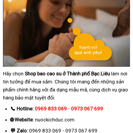
Hãy chọn
Shop bao cao su ở Thành phố Bạc Liêu
làm nơi
tin tưởng để mua sắm. Chúng tôi mang đến những sản
phẩm chính hãng với đa dạng mẫu mã, cùng dịch vụ giao
hàng bảo mật tuyệt đối.
📞 Hotline:
0969 833 069
-
0973 067 699
🌐 Website:
nuockichduc.com
💬 Zalo:
0969 833 069 - 0973 067 699