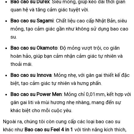
Bao cao su Durex
: Siêu mỏng, giúp kéo dài thời gian
quan hệ và tăng cảm giác tuyệt vời.
Bao cao su Sagami
: Chất liệu cao cấp Nhật Bản, siêu
mỏng, tạo cảm giác gần như không sử dụng bao cao
su.
Bao cao su Okamoto
: Độ mỏng vượt trội, co giãn
hoàn hảo, giúp bạn cảm nhận cảm giác tự nhiên và
thoải mái.
Bao cao su Innova
: Mỏng nhẹ, với gân gai thiết kế đặc
biệt, tạo cảm giác tự nhiên và hưng phấn.
Bao cao su Power Men
: Mỏng chỉ 0,01mm, kết hợp với
gân gai liti và mùi hương nhẹ nhàng, mang đến sự
khác biệt cho mỗi cuộc yêu.
Ngoài ra, chúng tôi còn cung cấp các loại bao cao su
khác như
Bao cao su Feel 4 in 1
với tính năng kích thích,