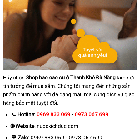
Hãy chọn
Shop bao cao su ở Thanh Khê Đà Nẵng
làm nơi
tin tưởng để mua sắm. Chúng tôi mang đến những sản
phẩm chính hãng với đa dạng mẫu mã, cùng dịch vụ giao
hàng bảo mật tuyệt đối.
📞 Hotline:
0969 833 069
-
0973 067 699
🌐 Website:
nuockichduc.com
💬 Zalo:
0969 833 069 - 0973 067 699