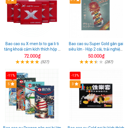
Bao cao su X-men bi to gai li ti
Bao cao su Super Gold gân gai
tăng khoái cảm kích thích hộp 1
siêu lớn - Hộp 2 cái, trải nghiệm
cái
mới lạ
72.000₫
50.000₫
(527)
(287)
-11%
-13%
Hot
5
3