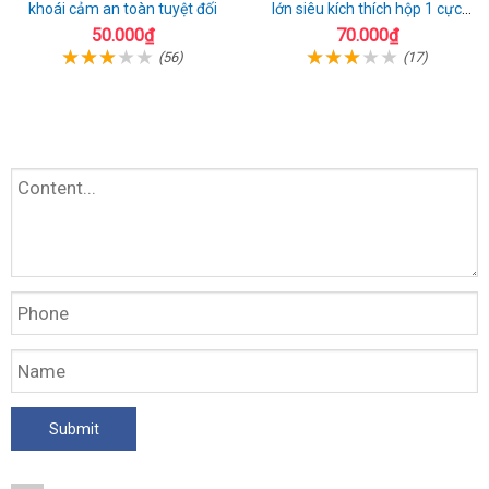
khoái cảm an toàn tuyệt đối
lớn siêu kích thích hộp 1 cực
chất
50.000₫
70.000₫
(56)
(17)