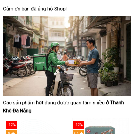
Cảm ơn bạn đã ủng hộ Shop!
Các sản phẩm
hot
đang được quan tâm nhiều
ở Thanh
Khê Đà Nẵng
:
-12%
-12%
Hot
5
3.9