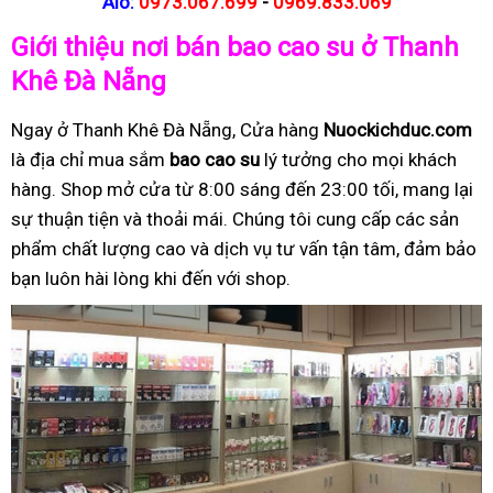
Alo:
0973.067.699
-
0969.833.069
Giới thiệu nơi bán bao cao su ở Thanh
Khê Đà Nẵng
Ngay ở Thanh Khê Đà Nẵng, Cửa hàng
Nuockichduc.com
là địa chỉ mua sắm
bao cao su
lý tưởng cho mọi khách
hàng. Shop mở cửa từ 8:00 sáng đến 23:00 tối, mang lại
sự thuận tiện và thoải mái. Chúng tôi cung cấp các sản
phẩm chất lượng cao và dịch vụ tư vấn tận tâm, đảm bảo
bạn luôn hài lòng khi đến với shop.