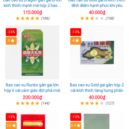
Bao cao su Dragon gân gai bi lớn
Bao cao su Gold gai bi kích thích
kích thích mạnh mẽ hộp 2 bao +
đỉnh điểm hạnh phúc khi yêu
1 riêng
115.000₫
40.000₫
(186)
(158)
-24%
-13%
Hot
5
Hot
4
Bao cao su Runbo gân gai lớn
Bao cao su Gold gai gân hộp 2
hộp 6 cái cảm giác đột phá mới
cái kích thích tăng hưng phấn
200.000₫
40.000₫
(144)
(127)
-13%
-13%
3.5
3.4