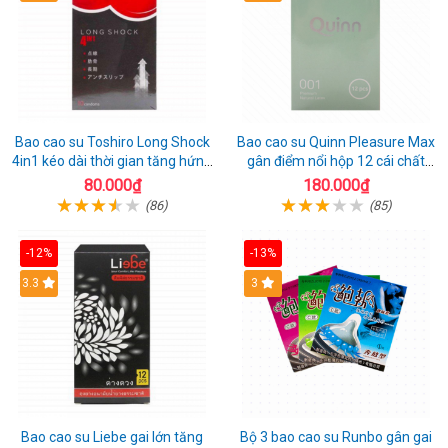
Bao cao su Toshiro Long Shock
Bao cao su Quinn Pleasure Max
4in1 kéo dài thời gian tăng hứng
gân điểm nổi hộp 12 cái chất
thú hộp 10
lượng
80.000₫
180.000₫
(86)
(85)
-12%
-13%
3.3
3
Bao cao su Liebe gai lớn tăng
Bộ 3 bao cao su Runbo gân gai