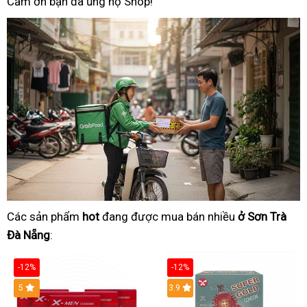
Cảm ơn bạn đã ủng hộ Shop!
Các sản phẩm
hot
đang được mua bán nhiều
ở Sơn Trà
Đà Nẵng
:
-12%
-12%
Hot
5
3.9