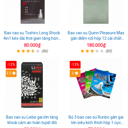
Bao cao su Toshiro Long Shock
Bao cao su Quinn Pleasure Max
4in1 kéo dài thời gian tăng hứng
gân điểm nổi hộp 12 cái chất
thú hộp 10
lượng
80.000₫
180.000₫
(86)
(85)
-12%
-13%
3.3
3
Bao cao su Liebe gai lớn tăng
Bộ 3 bao cao su Runbo gân gai
khoái cảm an toàn tuyệt đối
lớn siêu kích thích hộp 1 cực