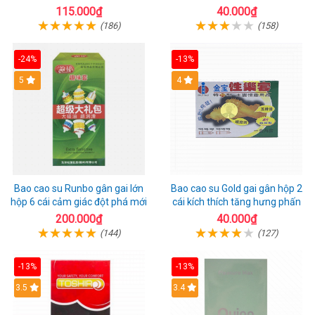
1 riêng
115.000₫
40.000₫
(186)
(158)
-24%
-13%
Hot
5
Hot
4
Bao cao su Runbo gân gai lớn
Bao cao su Gold gai gân hộp 2
hộp 6 cái cảm giác đột phá mới
cái kích thích tăng hưng phấn
200.000₫
40.000₫
(144)
(127)
-13%
-13%
3.5
3.4