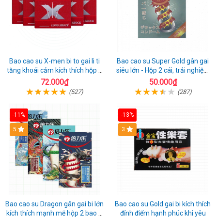
Bao cao su X-men bi to gai li ti
Bao cao su Super Gold gân gai
tăng khoái cảm kích thích hộp 1
siêu lớn - Hộp 2 cái, trải nghiệm
cái
mới lạ
72.000₫
50.000₫
(527)
(287)
-11%
-13%
Hot
5
3
Bao cao su Dragon gân gai bi lớn
Bao cao su Gold gai bi kích thích
kích thích mạnh mẽ hộp 2 bao +
đỉnh điểm hạnh phúc khi yêu