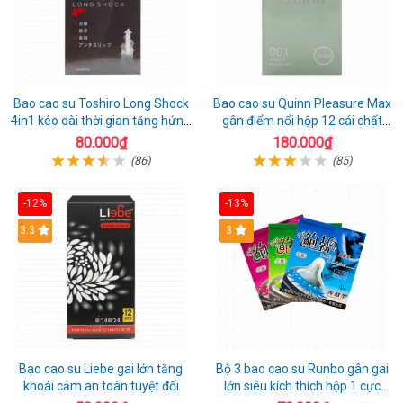
Bao cao su Toshiro Long Shock
Bao cao su Quinn Pleasure Max
4in1 kéo dài thời gian tăng hứng
gân điểm nổi hộp 12 cái chất
thú hộp 10
lượng
80.000₫
180.000₫
(86)
(85)
-12%
-13%
3.3
3
Bao cao su Liebe gai lớn tăng
Bộ 3 bao cao su Runbo gân gai
khoái cảm an toàn tuyệt đối
lớn siêu kích thích hộp 1 cực