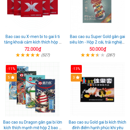
Bao cao su X-men bi to gai li ti
Bao cao su Super Gold gân gai
tăng khoái cảm kích thích hộp 1
siêu lớn - Hộp 2 cái, trải nghiệm
cái
mới lạ
72.000₫
50.000₫
(527)
(287)
-11%
-13%
Hot
5
3
Bao cao su Dragon gân gai bi lớn
Bao cao su Gold gai bi kích thích
kích thích mạnh mẽ hộp 2 bao +
đỉnh điểm hạnh phúc khi yêu