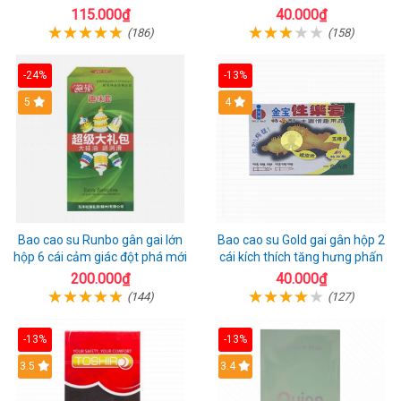
1 riêng
115.000₫
40.000₫
(186)
(158)
-24%
-13%
Hot
5
Hot
4
Bao cao su Runbo gân gai lớn
Bao cao su Gold gai gân hộp 2
hộp 6 cái cảm giác đột phá mới
cái kích thích tăng hưng phấn
200.000₫
40.000₫
(144)
(127)
-13%
-13%
3.5
3.4