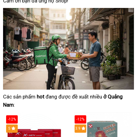
Cảm ơn bạn đã ủng hộ Shop!
Các sản phẩm
hot
đang được đề xuất nhiều
ở Quảng
Nam
:
-12%
-12%
Hot
5
3.9