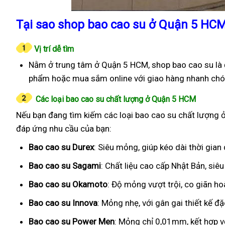
Tại sao shop bao cao su ở Quận 5 HCM
Vị trí dễ tìm
Nằm ở trung tâm ở Quận 5 HCM, shop bao cao su là đ
phẩm hoặc mua sắm online với giao hàng nhanh chó
Các loại bao cao su chất lượng ở Quận 5 HCM
Nếu bạn đang tìm kiếm các loại bao cao su chất lượng ở
đáp ứng nhu cầu của bạn:
Bao cao su Durex
: Siêu mỏng, giúp kéo dài thời gian
Bao cao su Sagami
: Chất liệu cao cấp Nhật Bản, si
Bao cao su Okamoto
: Độ mỏng vượt trội, co giãn h
Bao cao su Innova
: Mỏng nhẹ, với gân gai thiết kế đ
Bao cao su Power Men
: Mỏng chỉ 0,01mm, kết hợp v