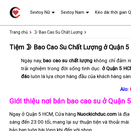
Sextoy Nữ
Sextoy Nam
Kéo dài thời gian 
Trang chủ
🌛 Bao Cao Su Chất Lượng
Tiệm 🌛 Bao Cao Su Chất Lượng ở Quận 5
Ngày nay,
bao cao su chất lượng
không chỉ đảm nh
trải nghiệm trong đời sống tình dục.
ở Quận 5 H
đáo
luôn là lựa chọn hàng đầu của khách hàng sàn
Alo:
Giới thiệu nơi bán bao cao su ở Quận
Ngay ở Quận 5 HCM, Cửa hàng
Nuockichduc.com
là đị
sáng đến 23:00 tối, mang lại sự thuận tiện và thoải má
bảo bạn luôn hài lòng khi đến với shop.