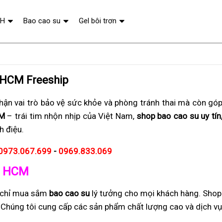
QH
Bao cao su
Gel bôi trơn
 HCM Freeship
ận vai trò bảo vệ sức khỏe và phòng tránh thai mà còn gó
CM
– trái tim nhộn nhịp của Việt Nam,
shop bao cao su uy tín,
h điệu.
0973.067.699
-
0969.833.069
 5 HCM
a chỉ mua sắm
bao cao su
lý tưởng cho mọi khách hàng. Shop
i. Chúng tôi cung cấp các sản phẩm chất lượng cao và dịch v