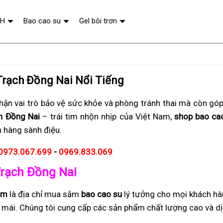
QH
Bao cao su
Gel bôi trơn
Trạch Đồng Nai Nổi Tiếng
ận vai trò bảo vệ sức khỏe và phòng tránh thai mà còn gó
h Đồng Nai
– trái tim nhộn nhịp của Việt Nam,
shop bao cao
h hàng sành điệu.
0973.067.699
-
0969.833.069
Trạch Đồng Nai
om
là địa chỉ mua sắm
bao cao su
lý tưởng cho mọi khách hà
i mái. Chúng tôi cung cấp các sản phẩm chất lượng cao và dị