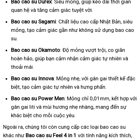
Bao cao su Durex
: Siêu mỏng, giúp kéo dài thời gian
quan hệ và tăng cảm giác tuyệt vời.
Bao cao su Sagami
: Chất liệu cao cấp Nhật Bản, siêu
mỏng, tạo cảm giác gần như không sử dụng bao cao
su.
Bao cao su Okamoto
: Độ mỏng vượt trội, co giãn
hoàn hảo, giúp bạn cảm nhận cảm giác tự nhiên và
thoải mái.
Bao cao su Innova
: Mỏng nhẹ, với gân gai thiết kế đặc
biệt, tạo cảm giác tự nhiên và hưng phấn.
Bao cao su Power Men
: Mỏng chỉ 0,01mm, kết hợp với
gân gai liti và mùi hương nhẹ nhàng, mang đến sự
khác biệt cho mỗi cuộc yêu.
Ngoài ra, chúng tôi còn cung cấp các loại bao cao su
khác như
Bao cao su Feel 4 in 1
với tính năng kích thích,