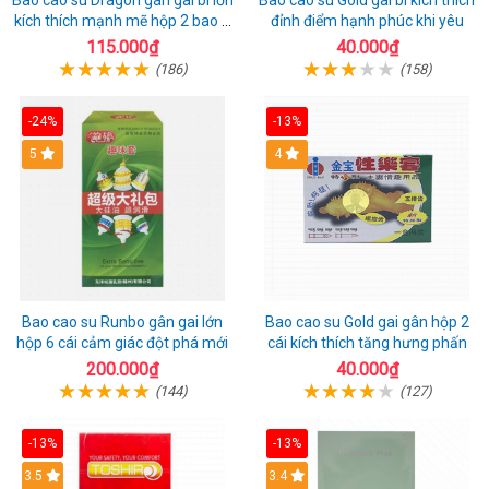
Bao cao su Dragon gân gai bi lớn
Bao cao su Gold gai bi kích thích
kích thích mạnh mẽ hộp 2 bao +
đỉnh điểm hạnh phúc khi yêu
1 riêng
115.000₫
40.000₫
(186)
(158)
-24%
-13%
Hot
5
Hot
4
Bao cao su Runbo gân gai lớn
Bao cao su Gold gai gân hộp 2
hộp 6 cái cảm giác đột phá mới
cái kích thích tăng hưng phấn
200.000₫
40.000₫
(144)
(127)
-13%
-13%
3.5
3.4