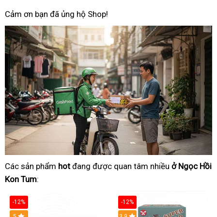
Cảm ơn bạn đã ủng hộ Shop!
Các sản phẩm
hot
đang được quan tâm nhiều
ở Ngọc Hồi
Kon Tum
:
-12%
-12%
Hot
5
3.9