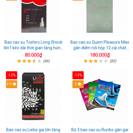
Bao cao su Toshiro Long Shock
Bao cao su Quinn Pleasure Max
4in1 kéo dài thời gian tăng hứng
gân điểm nổi hộp 12 cái chất
thú hộp 10
lượng
80.000₫
180.000₫
(86)
(85)
-12%
-13%
3.3
3
Bao cao su Liebe gai lớn tăng
Bộ 3 bao cao su Runbo gân gai