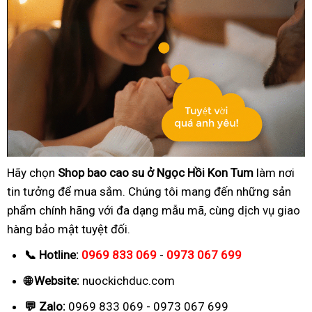
Hãy chọn
Shop bao cao su ở Ngọc Hồi Kon Tum
làm nơi
tin tưởng để mua sắm. Chúng tôi mang đến những sản
phẩm chính hãng với đa dạng mẫu mã, cùng dịch vụ giao
hàng bảo mật tuyệt đối.
📞 Hotline:
0969 833 069
-
0973 067 699
🌐 Website:
nuockichduc.com
💬 Zalo:
0969 833 069 - 0973 067 699