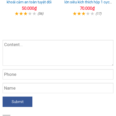
khoái cảm an toàn tuyệt đối
lớn siêu kích thích hộp 1 cực
chất
50.000₫
70.000₫
(56)
(17)