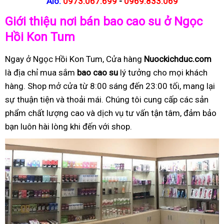
Alo:
0973.067.699
-
0969.833.069
Giới thiệu nơi bán bao cao su ở Ngọc
Hồi Kon Tum
Ngay ở Ngọc Hồi Kon Tum, Cửa hàng
Nuockichduc.com
là địa chỉ mua sắm
bao cao su
lý tưởng cho mọi khách
hàng. Shop mở cửa từ 8:00 sáng đến 23:00 tối, mang lại
sự thuận tiện và thoải mái. Chúng tôi cung cấp các sản
phẩm chất lượng cao và dịch vụ tư vấn tận tâm, đảm bảo
bạn luôn hài lòng khi đến với shop.