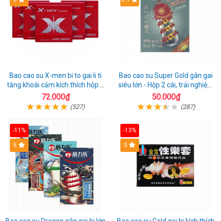
Bao cao su X-men bi to gai li ti
Bao cao su Super Gold gân gai
tăng khoái cảm kích thích hộp 1
siêu lớn - Hộp 2 cái, trải nghiệm
cái
mới lạ
72.000₫
50.000₫
(527)
(287)
-11%
-13%
Hot
5
3