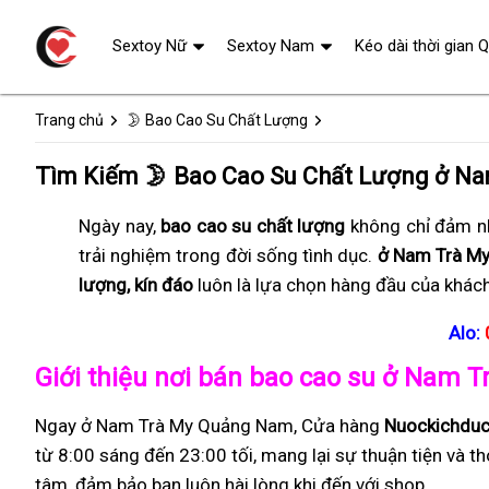
Sextoy Nữ
Sextoy Nam
Kéo dài thời gian 
Trang chủ
🌛 Bao Cao Su Chất Lượng
Tìm Kiếm 🌛 Bao Cao Su Chất Lượng ở N
Ngày nay,
bao cao su chất lượng
không chỉ đảm nh
trải nghiệm trong đời sống tình dục.
ở Nam Trà M
lượng, kín đáo
luôn là lựa chọn hàng đầu của khác
Alo:
Giới thiệu nơi bán bao cao su ở Nam
Ngay ở Nam Trà My Quảng Nam, Cửa hàng
Nuockichdu
từ 8:00 sáng đến 23:00 tối, mang lại sự thuận tiện và t
tâm, đảm bảo bạn luôn hài lòng khi đến với shop.