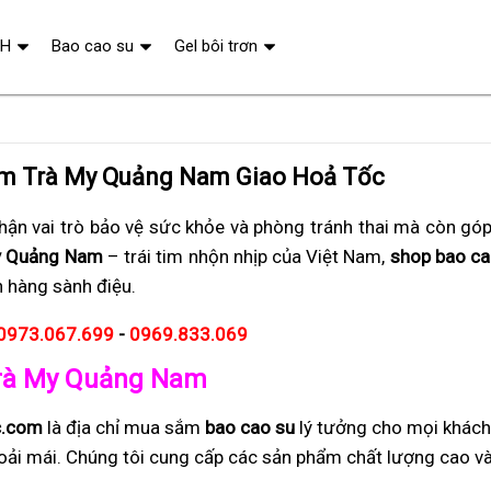
QH
Bao cao su
Gel bôi trơn
am Trà My Quảng Nam Giao Hoả Tốc
ận vai trò bảo vệ sức khỏe và phòng tránh thai mà còn gó
y Quảng Nam
– trái tim nhộn nhịp của Việt Nam,
shop bao cao
h hàng sành điệu.
0973.067.699
-
0969.833.069
 Trà My Quảng Nam
c.com
là địa chỉ mua sắm
bao cao su
lý tưởng cho mọi khác
hoải mái. Chúng tôi cung cấp các sản phẩm chất lượng cao và