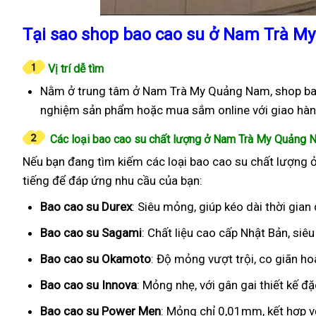
Tại sao shop bao cao su ở Nam Trà M
Vị trí dễ tìm
Nằm ở trung tâm ở Nam Trà My Quảng Nam, shop bao 
nghiệm sản phẩm hoặc mua sắm online với giao hàn
Các loại bao cao su chất lượng ở Nam Trà My Quảng 
Nếu bạn đang tìm kiếm các loại bao cao su chất lượng 
tiếng để đáp ứng nhu cầu của bạn:
Bao cao su Durex
: Siêu mỏng, giúp kéo dài thời gian
Bao cao su Sagami
: Chất liệu cao cấp Nhật Bản, si
Bao cao su Okamoto
: Độ mỏng vượt trội, co giãn h
Bao cao su Innova
: Mỏng nhẹ, với gân gai thiết kế đ
Bao cao su Power Men
: Mỏng chỉ 0,01mm, kết hợp v