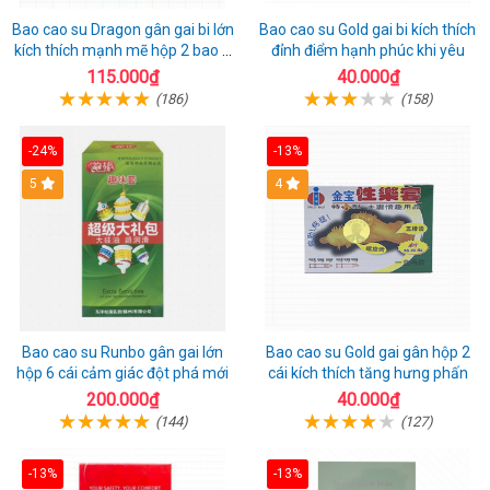
Bao cao su Dragon gân gai bi lớn
Bao cao su Gold gai bi kích thích
kích thích mạnh mẽ hộp 2 bao +
đỉnh điểm hạnh phúc khi yêu
1 riêng
115.000₫
40.000₫
(186)
(158)
-24%
-13%
Hot
5
Hot
4
Bao cao su Runbo gân gai lớn
Bao cao su Gold gai gân hộp 2
hộp 6 cái cảm giác đột phá mới
cái kích thích tăng hưng phấn
200.000₫
40.000₫
(144)
(127)
-13%
-13%