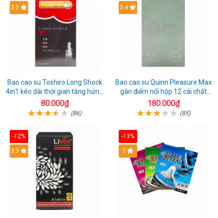
3.5
3.4
Bao cao su Toshiro Long Shock
Bao cao su Quinn Pleasure Max
4in1 kéo dài thời gian tăng hứng
gân điểm nổi hộp 12 cái chất
thú hộp 10
lượng
80.000₫
180.000₫
(86)
(85)
-12%
-13%
3.3
3