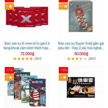
Hot
5
3.9
Bao cao su X-men bi to gai li ti
Bao cao su Super Gold gân gai
tăng khoái cảm kích thích hộp 1
siêu lớn - Hộp 2 cái, trải nghiệm
cái
mới lạ
72.000₫
50.000₫
(527)
(287)
-11%
-13%
Hot
5
3