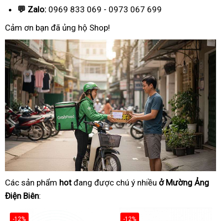
💬 Zalo:
0969 833 069 - 0973 067 699
Cảm ơn bạn đã ủng hộ Shop!
Các sản phẩm
hot
đang được chú ý nhiều
ở Mường Ảng
Điện Biên
:
-12%
-12%