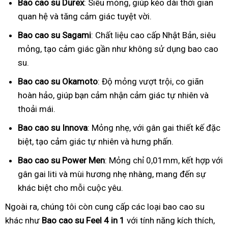
Bao cao su Durex
: Siêu mỏng, giúp kéo dài thời gian
quan hệ và tăng cảm giác tuyệt vời.
Bao cao su Sagami
: Chất liệu cao cấp Nhật Bản, siêu
mỏng, tạo cảm giác gần như không sử dụng bao cao
su.
Bao cao su Okamoto
: Độ mỏng vượt trội, co giãn
hoàn hảo, giúp bạn cảm nhận cảm giác tự nhiên và
thoải mái.
Bao cao su Innova
: Mỏng nhẹ, với gân gai thiết kế đặc
biệt, tạo cảm giác tự nhiên và hưng phấn.
Bao cao su Power Men
: Mỏng chỉ 0,01mm, kết hợp với
gân gai liti và mùi hương nhẹ nhàng, mang đến sự
khác biệt cho mỗi cuộc yêu.
Ngoài ra, chúng tôi còn cung cấp các loại bao cao su
khác như
Bao cao su Feel 4 in 1
với tính năng kích thích,