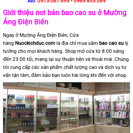
Alo:
0973.067.699
-
0969.833.069
Giới thiệu nơi bán bao cao su ở Mường
Ảng Điện Biên
Ngay ở Mường Ảng Điện Biên, Cửa
hàng
Nuockichduc.com
là địa chỉ mua sắm
bao cao su
lý
tưởng cho mọi khách hàng. Shop mở cửa từ 8:00 sáng
đến 23:00 tối, mang lại sự thuận tiện và thoải mái. Chúng
tôi cung cấp các sản phẩm chất lượng cao và dịch vụ tư
vấn tận tâm, đảm bảo bạn luôn hài lòng khi đến với shop.