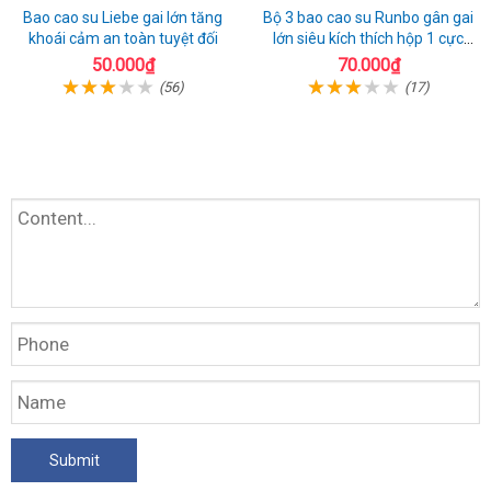
Bao cao su Liebe gai lớn tăng
Bộ 3 bao cao su Runbo gân gai
khoái cảm an toàn tuyệt đối
lớn siêu kích thích hộp 1 cực
chất
50.000₫
70.000₫
(56)
(17)